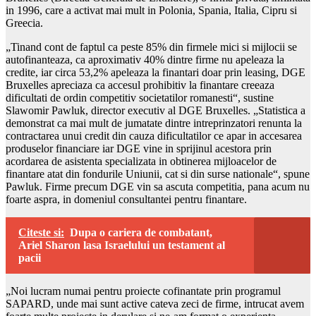
in 1996, care a activat mai mult in Polonia, Spania, Italia, Cipru si
Greecia.
„Tinand cont de faptul ca peste 85% din firmele mici si mijlocii se
autofinanteaza, ca aproximativ 40% dintre firme nu apeleaza la
credite, iar circa 53,2% apeleaza la finantari doar prin leasing, DGE
Bruxelles apreciaza ca accesul prohibitiv la finantare creeaza
dificultati de ordin competitiv societatilor romanesti“, sustine
Slawomir Pawluk, director executiv al DGE Bruxelles. „Statistica a
demonstrat ca mai mult de jumatate dintre intreprinzatori renunta la
contractarea unui credit din cauza dificultatilor ce apar in accesarea
produselor financiare iar DGE vine in sprijinul acestora prin
acordarea de asistenta specializata in obtinerea mijloacelor de
finantare atat din fondurile Uniunii, cat si din surse nationale“, spune
Pawluk. Firme precum DGE vin sa ascuta competitia, pana acum nu
foarte aspra, in domeniul consultantei pentru finantare.
Citeste si:
Dupa o cariera de combatant,
Ariel Sharon lasa Israelului un testament al
pacii
„Noi lucram numai pentru proiecte cofinantate prin programul
SAPARD, unde mai sunt active cateva zeci de firme, intrucat avem