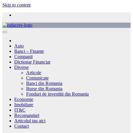
Skip to content
Auto
Banci – Finante
Companii
Dictionar Financiar
Diverse
Articole
Comunicate
Banci din Romania
Burse din Romania
Fonduri de investitii din Romania
Economie
Imobiliare
IT&C
Recomandari
Articolul tau aici
Contact