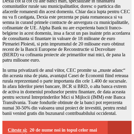
Dexia cot la cot cu alte banci mari, specializate in finantarea
comunitatilor rurale sau municipalitatilor, doresc o particica din
afacerile romanesti din acest domeniu. Chiar daca lupta pentru CEC
nu va fi castigata, Dexia este prezenta pe piata romaneasca si va
semna in curand primele contracte de anvergura cu municipalitatile,
cofinantate de UE. Alpha Bank nu are experienta bancii franco-
belgiene in acest domeniu, insa a facut un pas inainte prin acordarea
de consultanta si finantare in valoare de 18 milioane de euro
Pirmariei Ploiesti, si prin imprumutul de 20 milioane euro obtinut
recent de la Bancii Europene de Reconstructie si Dezvoltare
(BERD) va cofinanta proiecte ale primariilor mai mici, de pana la
patru milioane euro.
In urma privatizarii de anul viitor, CEC promite sa „muste adanc“
din aceasta nisa de piata, avantajul Casei de Economii fiind reteaua
rurala reprezentand o parte importanta din cele 1.400 de sucursale.
In afara liderilor pietei bancare, BCR si BRD, o alta banca extrem
de activa in domeniul produselor pentru finantare, de data aceasta
pentru sectorul Intreprinderilor Mici si Mijlocii (IMM) este Banca
Transilvania. Toate fondurile obtinute de la banci pot reprezenta
numai 30-50% din valoarea unui proiect de investitii, pentru restul
banii venind gratis din buzunarul contribuabilului occidental.
Citeste si:
20 de nume noi in topul celor mai