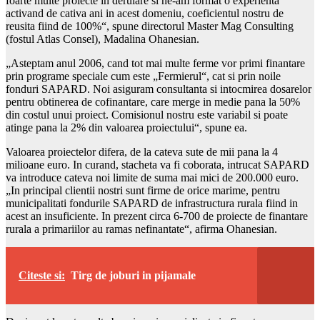
foarte multe proiecte in derulare si ne-am format o experienta
activand de cativa ani in acest domeniu, coeficientul nostru de
reusita fiind de 100%“, spune directorul Master Mag Consulting
(fostul Atlas Consel), Madalina Ohanesian.
„Asteptam anul 2006, cand tot mai multe ferme vor primi finantare
prin programe speciale cum este „Fermierul“, cat si prin noile
fonduri SAPARD. Noi asiguram consultanta si intocmirea dosarelor
pentru obtinerea de cofinantare, care merge in medie pana la 50%
din costul unui proiect. Comisionul nostru este variabil si poate
atinge pana la 2% din valoarea proiectului“, spune ea.
Valoarea proiectelor difera, de la cateva sute de mii pana la 4
milioane euro. In curand, stacheta va fi coborata, intrucat SAPARD
va introduce cateva noi limite de suma mai mici de 200.000 euro.
„In principal clientii nostri sunt firme de orice marime, pentru
municipalitati fondurile SAPARD de infrastructura rurala fiind in
acest an insuficiente. In prezent circa 6-700 de proiecte de finantare
rurala a primariilor au ramas nefinantate“, afirma Ohanesian.
Citeste si:
Tirg de joburi in pijamale