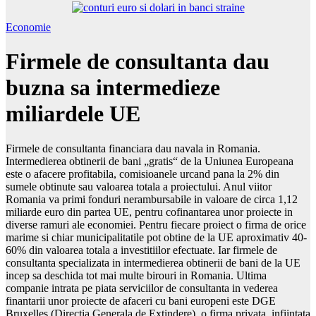
Economie
Firmele de consultanta dau
buzna sa intermedieze
miliardele UE
Firmele de consultanta financiara dau navala in Romania.
Intermedierea obtinerii de bani „gratis“ de la Uniunea Europeana
este o afacere profitabila, comisioanele urcand pana la 2% din
sumele obtinute sau valoarea totala a proiectului. Anul viitor
Romania va primi fonduri nerambursabile in valoare de circa 1,12
miliarde euro din partea UE, pentru cofinantarea unor proiecte in
diverse ramuri ale economiei. Pentru fiecare proiect o firma de orice
marime si chiar municipalitatile pot obtine de la UE aproximativ 40-
60% din valoarea totala a investitiilor efectuate. Iar firmele de
consultanta specializata in intermedierea obtinerii de bani de la UE
incep sa deschida tot mai multe birouri in Romania. Ultima
companie intrata pe piata serviciilor de consultanta in vederea
finantarii unor proiecte de afaceri cu bani europeni este DGE
Bruxelles (Directia Generala de Extindere), o firma privata, infiintata