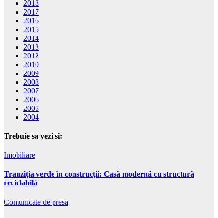
2018
2017
2016
2015
2014
2013
2012
2010
2009
2008
2007
2006
2005
2004
Trebuie sa vezi si:
Imobiliare
Tranziția verde în construcții: Casă modernă cu structură
reciclabilă
Comunicate de presa