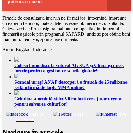
puternici romani
Firmele de consultanta intervin pe fir mai jos, intocmind, impreuna
cu expertii bancilor, toate actele necesare obtinerii de consultanta.
Cateva zeci de firme asigura mai mult competitia din domeniul
finantarii agricole prin programul SAPARD, unde se pot obtine bani
mai multi, mai usor, spun surse din piata.
Autor: Bogdan Tudorache
Colosii lumii discută viitorul AI: SUA și China își unesc
forțele pentru a gestiona riscurile globale!
Scandal uriaș! ANAF descoperă o fraudă de 26 milioane
lei la o firmă de lupte MMA online!
Grindina amenință viile: Viticultorii cer ajutor urgent
pentru salvarea culturilor!
Share on
Tweet
Save
Facebook
Navigare în articole