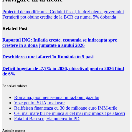
Proiectul de modificare a Codului fiscal, in dezbaterea guvernului
Fermierii pot obtine credite de la BCR cu numai 5% dobanda
Related Post
Raportul ING: Inflatia creste, economia se indreapta spre
crestere in a doua jumatate a anului 2026
Deschiderea unei afaceri în România în 5 pași
Deficit bugetar de -7,7% in 2026, obiectivul pentru 2026 fiind
de 6%
Pe acelasi subiect
Romania, pion neinsemnat in razboiul gazului
Vize pentru SUA, mai usor
Raiffeisen finanteaza cu 30 de milioane euro IMM-urile
Cel mai mare bir pe munca si cel mai mic impozit pe afaceri
Fata lui Basescu, «la putere» in PD
Articole recente