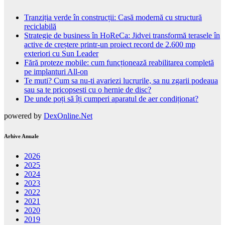
Tranziția verde în construcții: Casă modernă cu structură
reciclabilă
Strategie de business în HoReCa: Jidvei transformă terasele în
active de creștere printr-un proiect record de 2.600 mp
exteriori cu Sun Leader
Fără proteze mobile: cum funcționează reabilitarea completă
pe implanturi All-on
Te muti? Cum sa nu-ti avariezi lucrurile, sa nu zgarii podeaua
sau sa te pricopsesti cu o hernie de disc?
De unde poți să îți cumperi aparatul de aer condiționat?
powered by
DexOnline.Net
Arhive Anuale
2026
2025
2024
2023
2022
2021
2020
2019