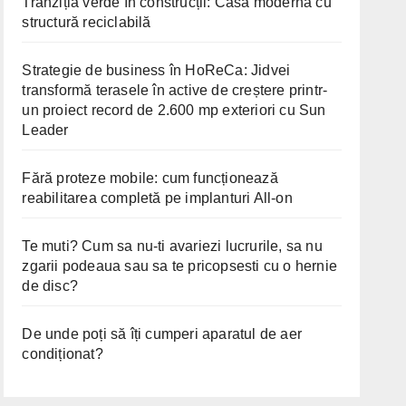
Tranziția verde în construcții: Casă modernă cu
structură reciclabilă
Strategie de business în HoReCa: Jidvei
transformă terasele în active de creștere printr-
un proiect record de 2.600 mp exteriori cu Sun
Leader
Fără proteze mobile: cum funcționează
reabilitarea completă pe implanturi All-on
Te muti? Cum sa nu-ti avariezi lucrurile, sa nu
zgarii podeaua sau sa te pricopsesti cu o hernie
de disc?
De unde poți să îți cumperi aparatul de aer
condiționat?