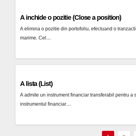
A inchide o pozitie (Close a position)
A elimina o pozitie din portofoliu, efectuand o tranzac
marime. Cel…
A lista (List)
A admite un instrument financiar transferabil pentru a s
instrumentul financiar…