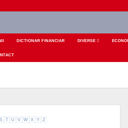
II
DICTIONAR FINANCIAR
DIVERSE
ECONO
NTACT
S
T
U
V
W
X
Y
Z