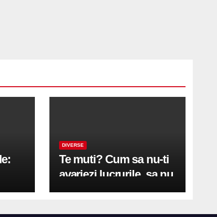
DIVERSE
le:
Te muti? Cum sa nu-ti
avariezi lucrurile, sa nu
etă
zgarii podeaua sau sa
on
te pricopsesti cu o