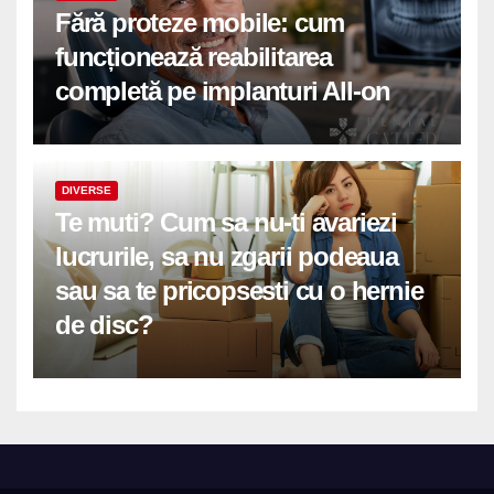
Fără proteze mobile: cum
funcționează reabilitarea
completă pe implanturi All-on
DIVERSE
Te muti? Cum sa nu-ti avariezi
lucrurile, sa nu zgarii podeaua
sau sa te pricopsesti cu o hernie
de disc?