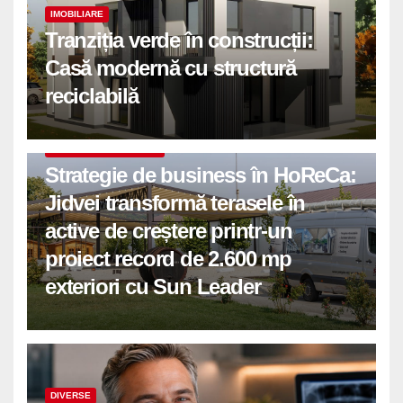
IMOBILIARE
Tranziția verde în construcții:
Casă modernă cu structură
reciclabilă
COMUNICATE DE PRESA
Strategie de business în HoReCa:
Jidvei transformă terasele în
active de creștere printr-un
proiect record de 2.600 mp
exteriori cu Sun Leader
DIVERSE