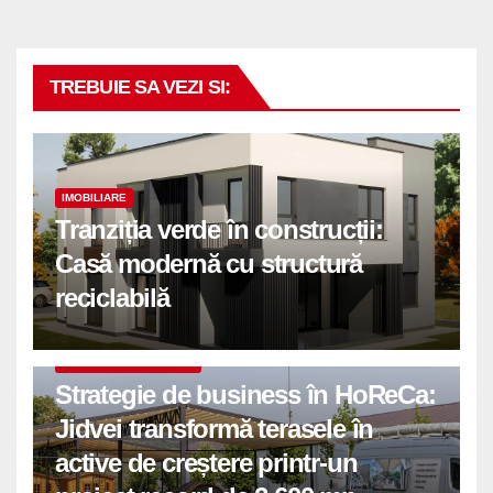
TREBUIE SA VEZI SI:
IMOBILIARE
Tranziția verde în construcții:
Casă modernă cu structură
reciclabilă
COMUNICATE DE PRESA
Strategie de business în HoReCa:
Jidvei transformă terasele în
active de creștere printr-un