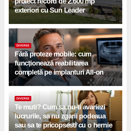
proiect record de 2.600 mp
exteriori cu Sun Leader
DIVERSE
Fără proteze mobile: cum
funcționează reabilitarea
completă pe implanturi All-on
DIVERSE
Te muti? Cum sa nu-ti avariezi
lucrurile, sa nu zgarii podeaua
sau sa te pricopsesti cu o hernie