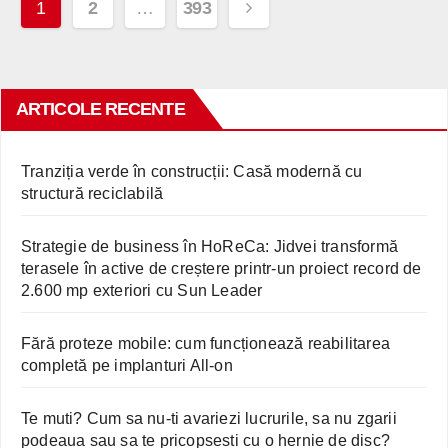
Paginație
1
2
…
393
articole
ARTICOLE RECENTE
Tranziția verde în construcții: Casă modernă cu
structură reciclabilă
Strategie de business în HoReCa: Jidvei transformă
terasele în active de creștere printr-un proiect record de
2.600 mp exteriori cu Sun Leader
Fără proteze mobile: cum funcționează reabilitarea
completă pe implanturi All-on
Te muti? Cum sa nu-ti avariezi lucrurile, sa nu zgarii
podeaua sau sa te pricopsesti cu o hernie de disc?