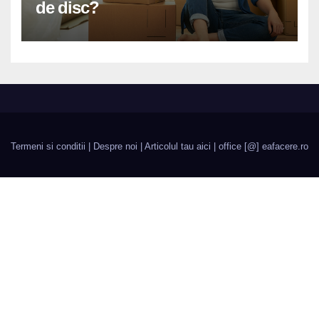
de disc?
Termeni si conditii
|
Despre noi
|
Articolul tau aici
| office [@] eafacere.ro