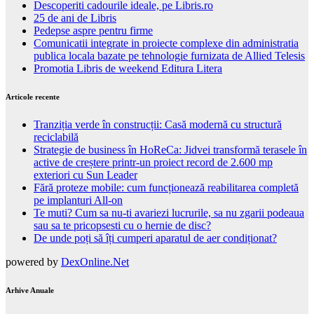
Descoperiti cadourile ideale, pe Libris.ro
25 de ani de Libris
Pedepse aspre pentru firme
Comunicatii integrate in proiecte complexe din administratia
publica locala bazate pe tehnologie furnizata de Allied Telesis
Promotia Libris de weekend Editura Litera
Articole recente
Tranziția verde în construcții: Casă modernă cu structură
reciclabilă
Strategie de business în HoReCa: Jidvei transformă terasele în
active de creștere printr-un proiect record de 2.600 mp
exteriori cu Sun Leader
Fără proteze mobile: cum funcționează reabilitarea completă
pe implanturi All-on
Te muti? Cum sa nu-ti avariezi lucrurile, sa nu zgarii podeaua
sau sa te pricopsesti cu o hernie de disc?
De unde poți să îți cumperi aparatul de aer condiționat?
powered by
DexOnline.Net
Arhive Anuale