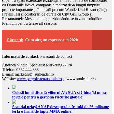
și pentru spații exterioare rezidențiale. În adiție față de colaborarea
cu Domeniile Jidvei, compania a realizat de-a lungul timpului
proiecte importante și în locații precum Wonderland Resort (Cluj),
Fratelli Iași și colaborări de durată cu City Grill Group și
Restaurantele Mesopotamia; poziționându-se în zona soluțiilor
Premium pentru terase all-seasons.
Citeste si:
Cum aleg un espressor in 2020
Informații de contact
: Persoană de contact
Andreea Vintilă, Specialist Marketing & PR
Telefon: 0774 444 888
E-mail: marketing@sunleader.ro
Website:
www.pergole-retractabile.ro
și www.sunleader.ro
Colosii lumii discută viitorul AI: SUA și China își unesc
forțele pentru a gestiona riscurile globale!
Scandal uriaș! ANAF descoperă o fraudă de 26 milioane
lei la o firmă de lupte MMA online!