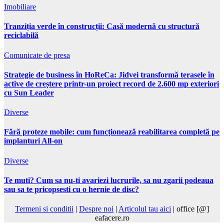
Imobiliare
Tranziția verde în construcții: Casă modernă cu structură
reciclabilă
Comunicate de presa
Strategie de business în HoReCa: Jidvei transformă terasele în
active de creștere printr-un proiect record de 2.600 mp exteriori
cu Sun Leader
Diverse
Fără proteze mobile: cum funcționează reabilitarea completă pe
implanturi All-on
Diverse
Te muti? Cum sa nu-ti avariezi lucrurile, sa nu zgarii podeaua
sau sa te pricopsesti cu o hernie de disc?
Termeni si conditii
|
Despre noi
|
Articolul tau aici
| office [@]
eafacere.ro