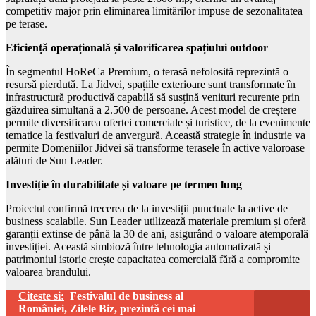
competitiv major prin eliminarea limitărilor impuse de sezonalitatea
pe terase.
Eficiență operațională și valorificarea spațiului outdoor
În segmentul HoReCa Premium, o terasă nefolosită reprezintă o
resursă pierdută. La Jidvei, spațiile exterioare sunt transformate în
infrastructură productivă capabilă să susțină venituri recurente prin
găzduirea simultană a 2.500 de persoane. Acest model de creștere
permite diversificarea ofertei comerciale și turistice, de la evenimente
tematice la festivaluri de anvergură. Această strategie în industrie va
permite Domeniilor Jidvei să transforme terasele în active valoroase
alături de Sun Leader.
Investiție în durabilitate și valoare pe termen lung
Proiectul confirmă trecerea de la investiții punctuale la active de
business scalabile. Sun Leader utilizează materiale premium și oferă
garanții extinse de până la 30 de ani, asigurând o valoare atemporală
investiției. Această simbioză între tehnologia automatizată și
patrimoniul istoric crește capacitatea comercială fără a compromite
valoarea brandului.
Citeste si:
Festivalul de business al
României, Zilele Biz, prezintă cei mai