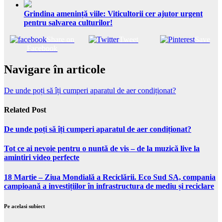
Grindina amenință viile: Viticultorii cer ajutor urgent
pentru salvarea culturilor!
Share on
Tweet
Save
Facebook
Navigare în articole
De unde poți să îți cumperi aparatul de aer condiționat?
Related Post
De unde poți să îți cumperi aparatul de aer condiționat?
Tot ce ai nevoie pentru o nuntă de vis – de la muzică live la
amintiri video perfecte
18 Martie – Ziua Mondială a Reciclării. Eco Sud SA, compania
campioană a investițiilor în infrastructura de mediu și reciclare
Pe acelasi subiect