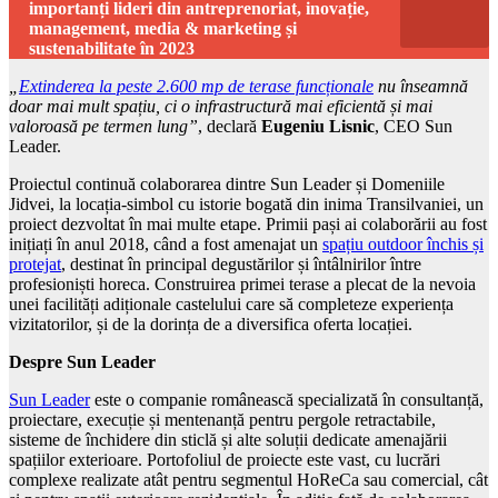
importanți lideri din antreprenoriat, inovație,
management, media & marketing și
sustenabilitate în 2023
„
Extinderea la peste 2.600 mp de terase funcționale
nu înseamnă
doar mai mult spațiu, ci o infrastructură mai eficientă și mai
valoroasă pe termen lung”
, declară
Eugeniu Lisnic
, CEO Sun
Leader.
Proiectul continuă colaborarea dintre Sun Leader și Domeniile
Jidvei, la locația-simbol cu istorie bogată din inima Transilvaniei, un
proiect dezvoltat în mai multe etape. Primii pași ai colaborării au fost
inițiați în anul 2018, când a fost amenajat un
spațiu outdoor închis și
protejat
, destinat în principal degustărilor și întâlnirilor între
profesioniști horeca. Construirea primei terase a plecat de la nevoia
unei facilități adiționale castelului care să completeze experiența
vizitatorilor, și de la dorința de a diversifica oferta locației.
Despre Sun Leader
Sun Leader
este o companie românească specializată în consultanță,
proiectare, execuție și mentenanță pentru pergole retractabile,
sisteme de închidere din sticlă și alte soluții dedicate amenajării
spațiilor exterioare. Portofoliul de proiecte este vast, cu lucrări
complexe realizate atât pentru segmentul HoReCa sau comercial, cât