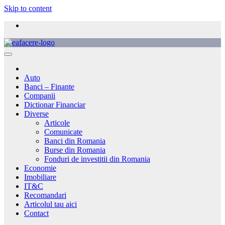
Skip to content
Auto
Banci – Finante
Companii
Dictionar Financiar
Diverse
Articole
Comunicate
Banci din Romania
Burse din Romania
Fonduri de investitii din Romania
Economie
Imobiliare
IT&C
Recomandari
Articolul tau aici
Contact