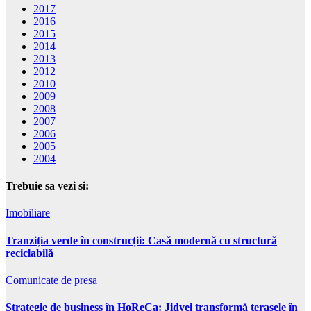
2017
2016
2015
2014
2013
2012
2010
2009
2008
2007
2006
2005
2004
Trebuie sa vezi si:
Imobiliare
Tranziția verde în construcții: Casă modernă cu structură
reciclabilă
Comunicate de presa
Strategie de business în HoReCa: Jidvei transformă terasele în