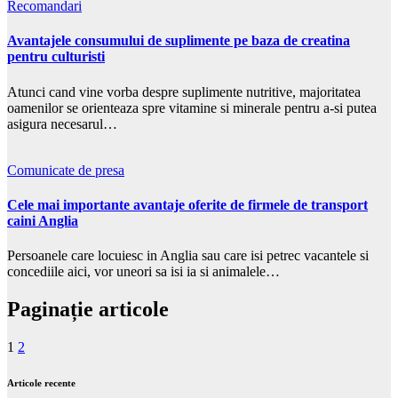
Recomandari
Avantajele consumului de suplimente pe baza de creatina
pentru culturisti
Atunci cand vine vorba despre suplimente nutritive, majoritatea
oamenilor se orienteaza spre vitamine si minerale pentru a-si putea
asigura necesarul…
Comunicate de presa
Cele mai importante avantaje oferite de firmele de transport
caini Anglia
Persoanele care locuiesc in Anglia sau care isi petrec vacantele si
concediile aici, vor uneori sa isi ia si animalele…
Paginație articole
1
2
Articole recente