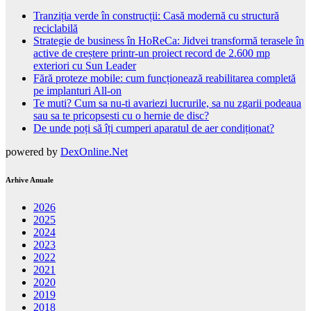
Tranziția verde în construcții: Casă modernă cu structură
reciclabilă
Strategie de business în HoReCa: Jidvei transformă terasele în
active de creștere printr-un proiect record de 2.600 mp
exteriori cu Sun Leader
Fără proteze mobile: cum funcționează reabilitarea completă
pe implanturi All-on
Te muti? Cum sa nu-ti avariezi lucrurile, sa nu zgarii podeaua
sau sa te pricopsesti cu o hernie de disc?
De unde poți să îți cumperi aparatul de aer condiționat?
powered by
DexOnline.Net
Arhive Anuale
2026
2025
2024
2023
2022
2021
2020
2019
2018