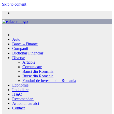
Skip to content
Auto
Banci – Finante
Companii
Dictionar Financiar
Diverse
Articole
Comunicate
Banci din Romania
Burse din Romania
Fonduri de investitii din Romania
Economie
Imobiliare
IT&C
Recomandari
Articolul tau aici
Contact