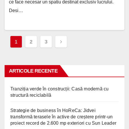
ce face necesar un spatiu destinat exclusiv lucrului.
Desi…
Paginație
1
2
3
articole
ARTICOLE RECENTE
Tranziția verde în construcții: Casă modernă cu
structură reciclabilă
Strategie de business în HoReCa: Jidvei
transformă terasele în active de creștere printr-un
proiect record de 2.600 mp exteriori cu Sun Leader