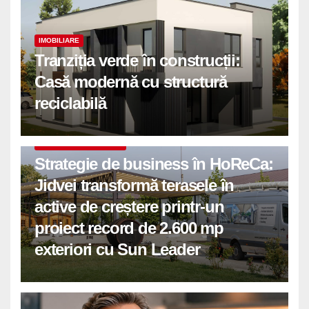
IMOBILIARE
Tranziția verde în construcții:
Casă modernă cu structură
reciclabilă
COMUNICATE DE PRESA
Strategie de business în HoReCa:
Jidvei transformă terasele în
active de creștere printr-un
proiect record de 2.600 mp
exteriori cu Sun Leader