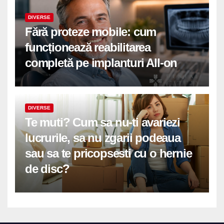
DIVERSE
Fără proteze mobile: cum
funcționează reabilitarea
completă pe implanturi All-on
DIVERSE
Te muti? Cum sa nu-ti avariezi
lucrurile, sa nu zgarii podeaua
sau sa te pricopsesti cu o hernie
de disc?