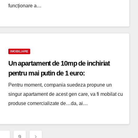
funcționare a…
IMOBILIARE
Un apartament de 10mp de inchiriat
pentru mai putin de 1 euro:
surprinzatorul anunt facut de Ikea in
Pentru moment, compania suedeza propune un
Japonia
singur apartament de acest gen care, va fi mobilat cu
produse comercializate de…da, ai…
e
…
9