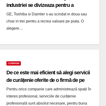
industriei se divizeaza pentru a
supravietui pe piata
GE, Toshiba si Daimler s-au scindat in doua sau
chiar in trei pentru a recrea valoare pe piata. O
alegere…
COMPANII
De ce este mai eficient să alegi servicii
de curățenie oferite de o firmă de pe
segmentul B2B
Pentru orice companie care administrează spații în
interes profesional, serviciile de curățenie
profesională sunt absolut necesare, pentru buna