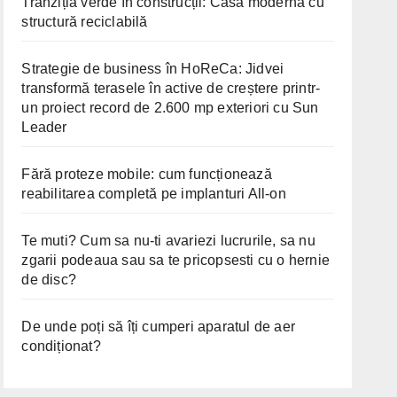
Tranziția verde în construcții: Casă modernă cu
structură reciclabilă
Strategie de business în HoReCa: Jidvei
transformă terasele în active de creștere printr-
un proiect record de 2.600 mp exteriori cu Sun
Leader
Fără proteze mobile: cum funcționează
reabilitarea completă pe implanturi All-on
Te muti? Cum sa nu-ti avariezi lucrurile, sa nu
zgarii podeaua sau sa te pricopsesti cu o hernie
de disc?
De unde poți să îți cumperi aparatul de aer
condiționat?