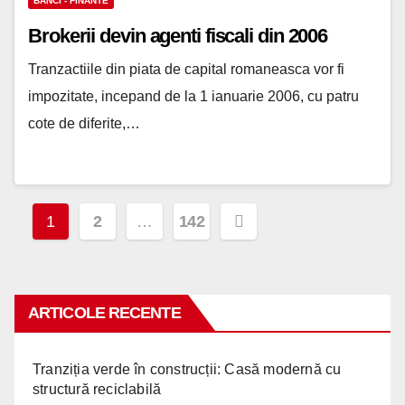
BANCI - FINANTE
Brokerii devin agenti fiscali din 2006
Tranzactiile din piata de capital romaneasca vor fi
impozitate, incepand de la 1 ianuarie 2006, cu patru
cote de diferite,…
Paginație
1
2
…
142
articole
ARTICOLE RECENTE
Tranziția verde în construcții: Casă modernă cu
structură reciclabilă