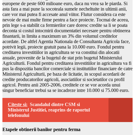
europene de peste 600 milioane euro, daca nu vrea sa le piarda. Si
asta fara a mai pune la socoteala sumele necheltuite in ultimii anii,
care vor mai putea fi accesate anul viitor. Flutur considera ca este
nevoie de mai multe firme pentru a face proiecte. Tocmai de aceea,
prin lege s-a stabilit ca fermierilor care doresc credite sa li se poata
deconta si costul intocmirii documentatiei necesare pentru obtinerea
finantarii, in limita a maximum un 3% din volumul creditelor
acordate. De altfel Agentia Nationala de Consultanta Agricola face,
potrivit legii, proiecte gratuit pana la 10.000 euro. Fondul pentru
creditarea investitiilor in agricultura se va constitui din alocatii
anuale, provenite de la bugetul de stat prin bugetul Ministerului
Agriculturii. Fondul pentru creditarea investitiilor in agricultura va fi
pus la dispozitia bancilor comerciale si institutiilor financiare de catre
Ministerul Agriculturii, pe baza de licitatie, in scopul acordarii de
credite producatorilor agricoli, asociatiilor si societatilor cu profil
agricol. Pentru anii 2005-2006, creditele ce se vor acorda unui
singur beneficiar trebui sa se incadreze intre 10.000 si 75.000 euro.
Citeste si:
Scandalul dintre CSM si
Ministerul Justitiei, reaprins de raportul
telefonului
Etapele obtinerii banilor pentru ferma