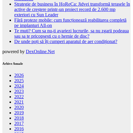
Strategie de business în HoReCa: Jidvei transformă terasele în
active de creștere printr-un proiect record de 2.600 mp
exteriori cu Sun Leader
Fără proteze mobile: cum funcționează reabilitarea completă
pe implanturi All-on
Te muti? Cum sa nu-ti avariezi lucrurile, sa nu zgarii podeaua
sau sa te pricopsesti cu o hernie de disc?
De unde poți să îți cumperi aparatul de aer condiționat?
powered by
DexOnline.Net
Arhive Anuale
2026
2025
2024
2023
2022
2021
2020
2019
2018
2017
2016