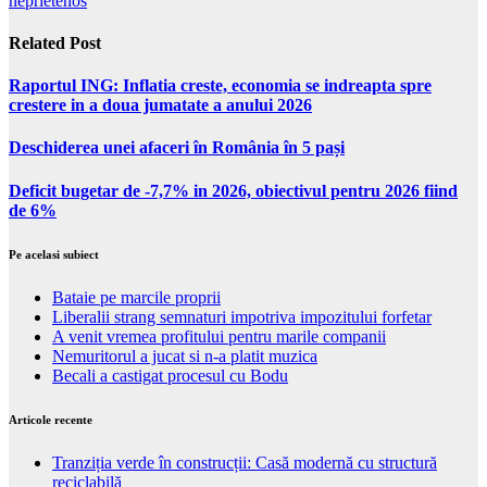
neprietenos
Related Post
Raportul ING: Inflatia creste, economia se indreapta spre
crestere in a doua jumatate a anului 2026
Deschiderea unei afaceri în România în 5 pași
Deficit bugetar de -7,7% in 2026, obiectivul pentru 2026 fiind
de 6%
Pe acelasi subiect
Bataie pe marcile proprii
Liberalii strang semnaturi impotriva impozitului forfetar
A venit vremea profitului pentru marile companii
Nemuritorul a jucat si n-a platit muzica
Becali a castigat procesul cu Bodu
Articole recente
Tranziția verde în construcții: Casă modernă cu structură
reciclabilă