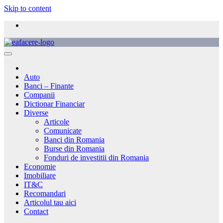
Skip to content
Auto
Banci – Finante
Companii
Dictionar Financiar
Diverse
Articole
Comunicate
Banci din Romania
Burse din Romania
Fonduri de investitii din Romania
Economie
Imobiliare
IT&C
Recomandari
Articolul tau aici
Contact