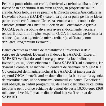
Pentru a putea obtine un credit, fermierul va trebui sa aiba o idee de
investitie in agricultura si un teren agricol, in proprietate sau in
arenda. Apoi trebuie sa se prezinte la Directia pentru Agricultura si
Dezvoltare Rurala (DADR), care il va ajuta sa puna pe hartie ideea
pentru care cere finantare. Urmeaza semnarea unui contract de
asistenta gratuita cu Oficiului Judetean de Consultanta Agricola
(OJCA), pentru a obtine diversele avize si documente necesare
realizarii dosarului. In plus, expertul OJCA il insoteste pe fermier la
o banca (sau la o agentie de microcreditare) calificata pentru
derularea Programului Fermierul.
Banca efectueaza analiza de rentabilitate a investitiei si da o
scrisoare de confort. Dosarul va fi depus la SAPARD. Expertii
SAPARD verifica dosarul si merg pe teren, la locul viitoarei
investitii, ca sa judece eficienta ei. Daca SAPARD–ul e convins, iar
dosarul e complet, se incheie un contract de finantare cu SAPARD.
Cu contractul de finantare incheiat la SAPARD si impreuna de
expertul OJCA, beneficiarul se duce din nou la banca sau la agentia
de microfinantare, unde semneaza contractul cu banca. Beneficiarii
sunt obligati, in cadrul programului, de a face o licitatiei cu cel putin
trei oferte pentru orice achizitie de bunuri de peste 10.000 euro (360
milioane lei vechi. Jumatate din creditul luat va fi returnat de
SAPARD.