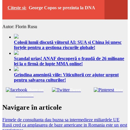
Citeste si:
George Copos se prezinta la DNA
Autor: Florin Rusu
Colosii lumii discută viitorul AI: SUA și China își unesc
forțele pentru a gestiona riscurile globale!
Scandal uriaș! ANAF descoperă o fraudă de 26 milioane
lei la o firmă de lupte MMA online!
Grindina amenință viile: Viticultorii cer ajutor urgent
pentru salvarea culturilor!
Share on
Tweet
Save
Facebook
Navigare în articole
Firmele de consultanta dau buzna sa intermedieze miliardele UE
Rusii cred ca amplasarea de baze americane in Romania este un gest