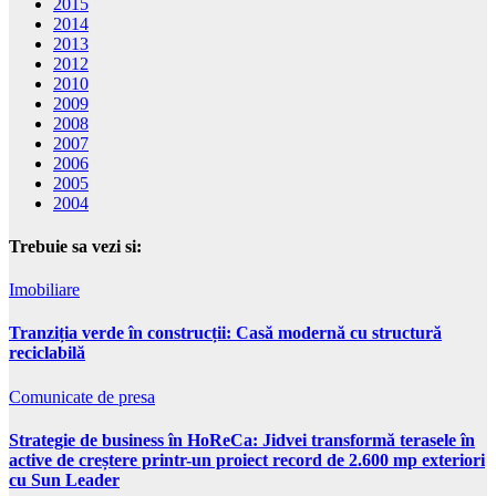
2015
2014
2013
2012
2010
2009
2008
2007
2006
2005
2004
Trebuie sa vezi si:
Imobiliare
Tranziția verde în construcții: Casă modernă cu structură
reciclabilă
Comunicate de presa
Strategie de business în HoReCa: Jidvei transformă terasele în
active de creștere printr-un proiect record de 2.600 mp exteriori
cu Sun Leader