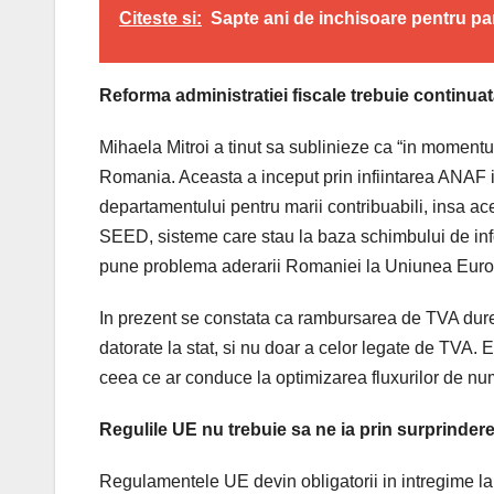
Citeste si:
Sapte ani de inchisoare pentru parint
Reforma administratiei fiscale trebuie continua
Mihaela Mitroi a tinut sa sublinieze ca “in momentu
Romania. Aceasta a inceput prin infiintarea ANAF in
departamentului pentru marii contribuabili, insa ac
SEED, sisteme care stau la baza schimbului de info
pune problema aderarii Romaniei la Uniunea Eur
In prezent se constata ca rambursarea de TVA dureaza
datorate la stat, si nu doar a celor legate de TVA.
ceea ce ar conduce la optimizarea fluxurilor de nu
Regulile UE nu trebuie sa ne ia prin surprinder
Regulamentele UE devin obligatorii in intregime la d