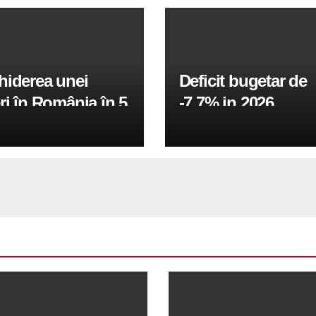
hiderea unei
Deficit bugetar de
ri în România în 5
-7,7% in 2026,
obiectivul pentru 
fiind de 6%