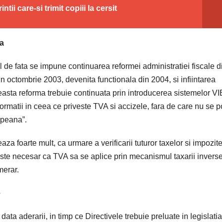
ii care-si trimit copiii la cersit
ta
l de fata se impune continuarea reformei administratiei fiscale d
 octombrie 2003, devenita functionala din 2004, si infiintarea
easta reforma trebuie continuata prin introducerea sistemelor VI
rmatii in ceea ce priveste TVA si accizele, fara de care nu se p
opeana”.
 foarte mult, ca urmare a verificarii tuturor taxelor si impozite
 Este necesar ca TVA sa se aplice prin mecanismul taxarii inverse
merar.
e
ata aderarii, in timp ce Directivele trebuie preluate in legislatia