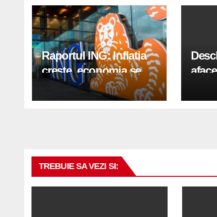
Raportul ING: Inflatia
Desc
creste, economia se
aface
indreapta spre crestere
pași
in a doua jumatate a
anului 2026
TREBUIE SA VEZI SI: