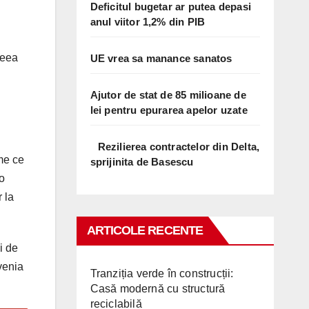
Deficitul bugetar ar putea depasi
anul viitor 1,2% din PIB
ceea
UE vrea sa manance sanatos
Ajutor de stat de 85 milioane de
lei pentru epurarea apelor uzate
Rezilierea contractelor din Delta,
me ce
sprijinita de Basescu
o
 la
ARTICOLE RECENTE
i de
ovenia
Tranziția verde în construcții:
Casă modernă cu structură
reciclabilă