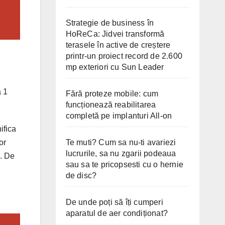
Strategie de business în
HoReCa: Jidvei transformă
terasele în active de creștere
printr-un proiect record de 2.600
mp exteriori cu Sun Leader
a 1
Fără proteze mobile: cum
funcționează reabilitarea
completă pe implanturi All-on
ifica
Te muti? Cum sa nu-ti avariezi
or
lucrurile, sa nu zgarii podeaua
i. De
sau sa te pricopsesti cu o hernie
de disc?
De unde poți să îți cumperi
aparatul de aer condiționat?