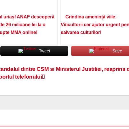
l uriaș! ANAF descoperă
Grindina amenință viile:
de 26 milioane lei la o
Viticultorii cer ajutor urgent pe
lupte MMA online!
salvarea culturilor!
Tweet
Save
andalul dintre CSM si Ministerul Justitiei, reaprins 
portul telefonului