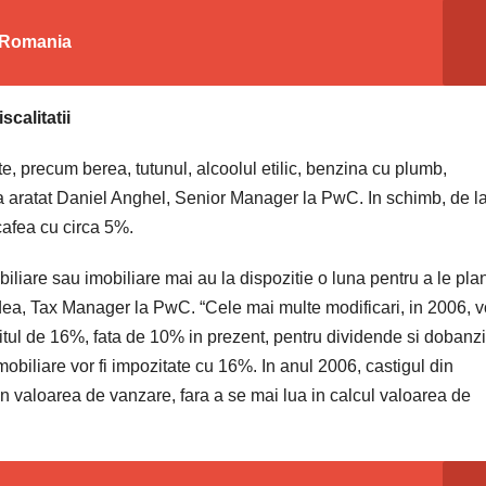
n Romania
scalitatii
e, precum berea, tutunul, alcoolul etilic, benzina cu plumb,
6, a aratat Daniel Anghel, Senior Manager la PwC. In schimb, de l
cafea cu circa 5%.
biliare sau imobiliare mai au la dispozitie o luna pentru a le plan
dea, Tax Manager la PwC. “Cele mai multe modificari, in 2006, v
ozitul de 16%, fata de 10% in prezent, pentru dividende si dobanz
obiliare vor fi impozitate cu 16%. In anul 2006, castigul din
din valoarea de vanzare, fara a se mai lua in calcul valoarea de