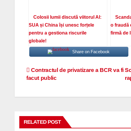
Colosii lumii discută viitorul AI:
Scanda
SUA și China își unesc forțele
o fraudă 
pentru a gestiona riscurile
firmă de 
globale!
Share on Facebook
Navigare
Contractul de privatizare a BCR va fi
Sc
facut public
ra
în
articole
RELATED POST