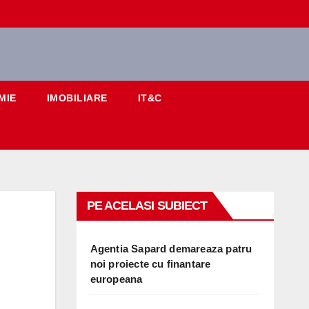
MIE
IMOBILIARE
IT&C
PE ACELASI SUBIECT
Agentia Sapard demareaza patru
noi proiecte cu finantare
europeana