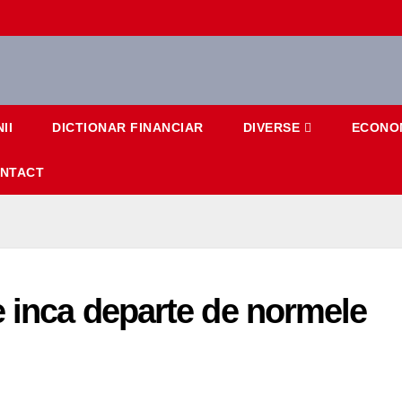
II
DICTIONAR FINANCIAR
DIVERSE
ECONO
NTACT
e inca departe de normele