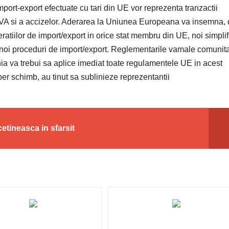
mport-export efectuate cu tari din UE vor reprezenta tranzactii
 TVA si a accizelor. Aderarea la Uniunea Europeana va insemna, 
tiilor de import/export in orice stat membru din UE, noi simplifi
 noi proceduri de import/export. Reglementarile vamale comunit
ania va trebui sa aplice imediat toate regulamentele UE in acest
ber schimb, au tinut sa sublinieze reprezentantii
ncetineasca in sfarsit