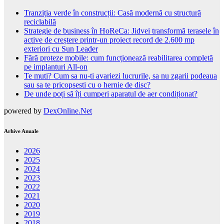
Tranziția verde în construcții: Casă modernă cu structură
reciclabilă
Strategie de business în HoReCa: Jidvei transformă terasele în
active de creștere printr-un proiect record de 2.600 mp
exteriori cu Sun Leader
Fără proteze mobile: cum funcționează reabilitarea completă
pe implanturi All-on
Te muti? Cum sa nu-ti avariezi lucrurile, sa nu zgarii podeaua
sau sa te pricopsesti cu o hernie de disc?
De unde poți să îți cumperi aparatul de aer condiționat?
powered by
DexOnline.Net
Arhive Anuale
2026
2025
2024
2023
2022
2021
2020
2019
2018