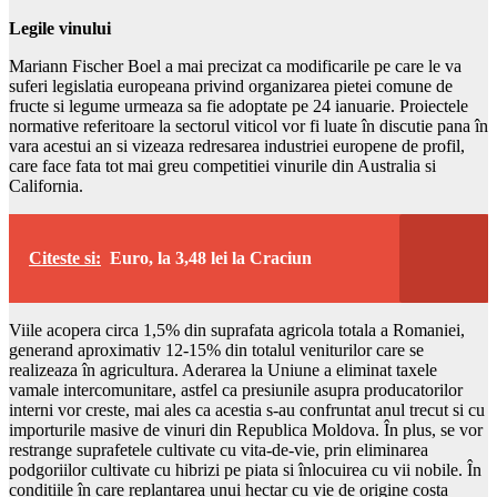
Legile vinului
Mariann Fischer Boel a mai precizat ca modificarile pe care le va
suferi legislatia europeana privind organizarea pietei comune de
fructe si legume urmeaza sa fie adoptate pe 24 ianuarie. Proiectele
normative referitoare la sectorul viticol vor fi luate în discutie pana în
vara acestui an si vizeaza redresarea industriei europene de profil,
care face fata tot mai greu competitiei vinurile din Australia si
California.
Citeste si:
Euro, la 3,48 lei la Craciun
Viile acopera circa 1,5% din suprafata agricola totala a Romaniei,
generand aproximativ 12-15% din totalul veniturilor care se
realizeaza în agricultura. Aderarea la Uniune a eliminat taxele
vamale intercomunitare, astfel ca presiunile asupra producatorilor
interni vor creste, mai ales ca acestia s-au confruntat anul trecut si cu
importurile masive de vinuri din Republica Moldova. În plus, se vor
restrange suprafetele cultivate cu vita-de-vie, prin eliminarea
podgoriilor cultivate cu hibrizi pe piata si înlocuirea cu vii nobile. În
conditiile în care replantarea unui hectar cu vie de origine costa