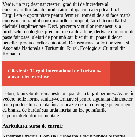
Verde, un targ destinat cresterii gradului de încredere al
consumatorilor fata de producatori, dupa cum a explicat Lazin.
Targul era o oportunitate pentru fermierii romani de a-si face marfa
cunoscuta în randul consumatorilor europeni, fara intermediari si
cheltuieli suplimentare. Deci, prezenta vinurilor romanesti si a
produselor ecologice, precum mierea de albine, derivate din porumb,
paste fainoase, uleiuri de porumb sau biscuiti nu poate fi decat
benefica producatorilor autohtoni. De asemenea, a fost prezenta si
Asociatia Nationala a Turismului Rural, Ecologic si Cultural din
Romania.
Citeste si:
Targul International de Turism n-
a avut oferte reduse
Totusi, branzeturile romanesti au lipsit de la targul berlinez. Avand în
vedere noile norme sanitar-veterinare si pentru siguranta alimentelor,
micii producatori au ratat înca o ocazie de a-i convinge pe europeni
ca branza de burduf sau urda merita un loc pe rafturile
supermarketurilor comunitare.
Agricultura, sursa de energie
Saptamana trecuta, Comisia Europeana a facut publice planurile