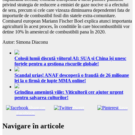
privind strategia de reducere a emisiei de gaze nocive si a efectului
de sera, precum si cele care vizeaza diminuarea dependentei fata de
importurile de combustibil fosil din statele extra-comunitare.
Comisarul european Mariann Fischer Boel explica atunci importanta
agriculturii în acest proces, în conditiile în care biocombustibilii vor
detine 10% în amestecul de combustibili pana în 2020.
Autor: Simona Diaconu
Colosii lumii discută viitorul AI: SUA și China își unesc
forțele pentru a gestiona riscurile globale!
Scandal uriaș! ANAF descoperă o fraudă de 26 milioane
lei la o firmă de lupte MMA online!
Grindina amenință viile: Viticultorii cer ajutor urgent
pentru salvarea culturilor!
Share on
Tweet
Save
Facebook
Navigare în articole