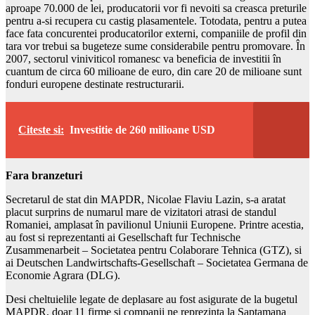
aproape 70.000 de lei, producatorii vor fi nevoiti sa creasca preturile
pentru a-si recupera cu castig plasamentele. Totodata, pentru a putea
face fata concurentei producatorilor externi, companiile de profil din
tara vor trebui sa bugeteze sume considerabile pentru promovare. În
2007, sectorul viniviticol romanesc va beneficia de investitii în
cuantum de circa 60 milioane de euro, din care 20 de milioane sunt
fonduri europene destinate restructurarii.
Citeste si:
Investitie de 260 milioane USD
Fara branzeturi
Secretarul de stat din MAPDR, Nicolae Flaviu Lazin, s-a aratat
placut surprins de numarul mare de vizitatori atrasi de standul
Romaniei, amplasat în pavilionul Uniunii Europene. Printre acestia,
au fost si reprezentanti ai Gesellschaft fur Technische
Zusammenarbeit – Societatea pentru Colaborare Tehnica (GTZ), si
ai Deutschen Landwirtschafts-Gesellschaft – Societatea Germana de
Economie Agrara (DLG).
Desi cheltuielile legate de deplasare au fost asigurate de la bugetul
MAPDR, doar 11 firme si companii ne reprezinta la Saptamana