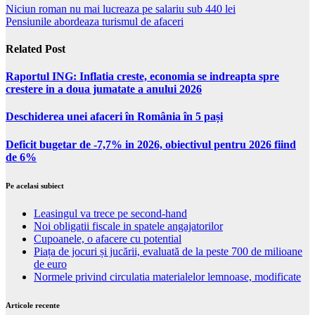
Niciun roman nu mai lucreaza pe salariu sub 440 lei
Pensiunile abordeaza turismul de afaceri
Related Post
Raportul ING: Inflatia creste, economia se indreapta spre
crestere in a doua jumatate a anului 2026
Deschiderea unei afaceri în România în 5 pași
Deficit bugetar de -7,7% in 2026, obiectivul pentru 2026 fiind
de 6%
Pe acelasi subiect
Leasingul va trece pe second-hand
Noi obligatii fiscale in spatele angajatorilor
Cupoanele, o afacere cu potential
Piața de jocuri și jucării, evaluată de la peste 700 de milioane
de euro
Normele privind circulatia materialelor lemnoase, modificate
Articole recente