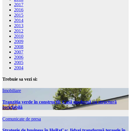
2017
2016
2015
2014
2013
2012
2010
2009
2008
2007
2006
2005
2004
Trebuie sa vezi si:
Imobiliare
Tranziția verde în construcții: Casă modernă cu structură
reciclabilă
Comunicate de presa
Strategie de business în HoReCa: Jidvei transformă terasele în