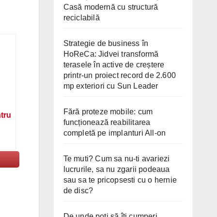
Casă modernă cu structură
reciclabilă
Strategie de business în
HoReCa: Jidvei transformă
terasele în active de creștere
printr-un proiect record de 2.600
mp exteriori cu Sun Leader
Fără proteze mobile: cum
ntru
funcționează reabilitarea
completă pe implanturi All-on
Te muti? Cum sa nu-ti avariezi
lucrurile, sa nu zgarii podeaua
sau sa te pricopsesti cu o hernie
de disc?
De unde poți să îți cumperi