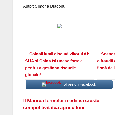
Autor: Simona Diaconu
Colosii lumii discută viitorul AI:
Scanda
SUA și China își unesc forțele
o fraudă 
pentru a gestiona riscurile
firmă de 
globale!
Share on Facebook
Navigare
Marirea fermelor medii va creste
competitivitatea agriculturii
în