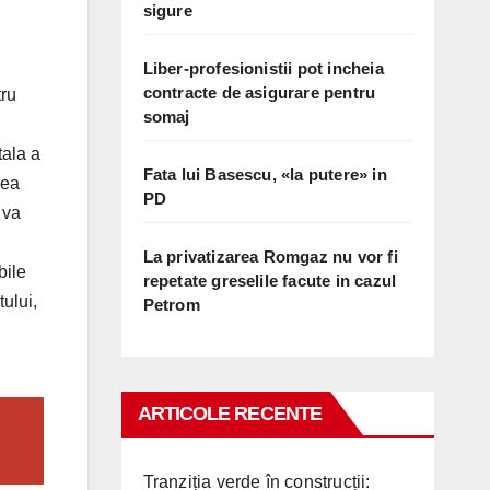
sigure
Liber-profesionistii pot incheia
contracte de asigurare pentru
tru
somaj
tala a
Fata lui Basescu, «la putere» in
rea
PD
 va
La privatizarea Romgaz nu vor fi
bile
repetate greselile facute in cazul
tului,
Petrom
ARTICOLE RECENTE
Tranziția verde în construcții: