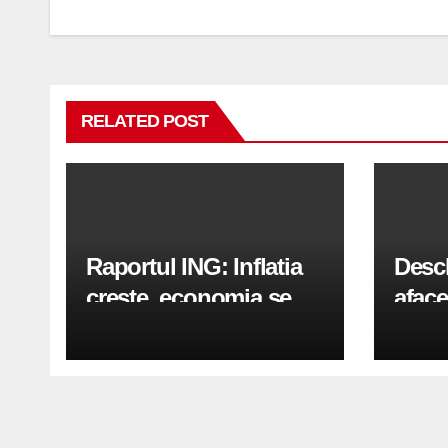
articole
RELATED POST
Raportul ING: Inflatia
Desc
creste, economia se
aface
indreapta spre crestere
pași
in a doua jumatate a
anului 2026