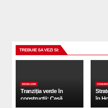
TREBUIE SA VEZI SI:
IMOBILIARE
COMUNIC
Tranziția verde în
Stra
construcții: Casă
în H
modernă cu structură
trans