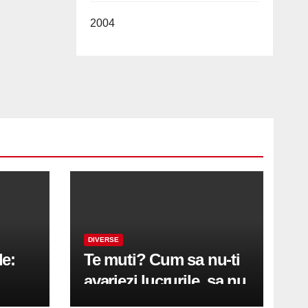
2004
DIVERSE
le:
Te muti? Cum sa nu-ti
avariezi lucrurile, sa nu
etă
zgarii podeaua sau sa