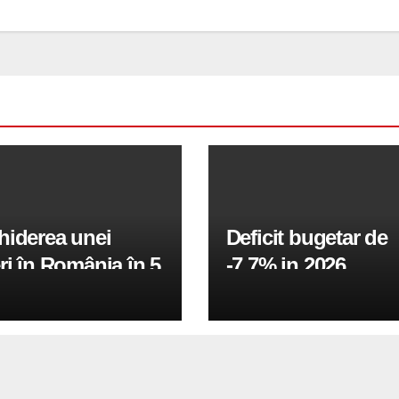
hiderea unei
Deficit bugetar de
ri în România în 5
-7,7% in 2026,
obiectivul pentru 
fiind de 6%