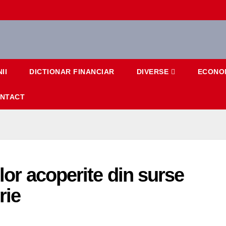
II
DICTIONAR FINANCIAR
DIVERSE
ECONO
NTACT
ilor acoperite din surse
rie