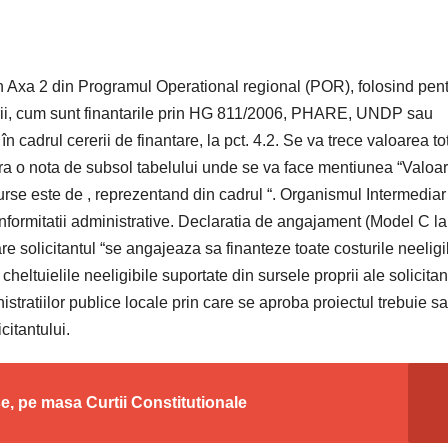
rin Axa 2 din Programul Operational regional (POR), folosind pen
prii, cum sunt finantarile prin HG 811/2006, PHARE, UNDP sau
în cadrul cererii de finantare, la pct. 4.2. Se va trece valoarea to
nsera o nota de subsol tabelului unde se va face mentiunea “Valoa
e surse este de , reprezentand din cadrul “. Organismul Intermediar
conformitatii administrative. Declaratia de angajament (Model C la
re solicitantul “se angajeaza sa finanteze toate costurile neeligi
eltuielile neeligibile suportate din sursele proprii ale solicitan
istratiilor publice locale prin care se aproba proiectul trebuie sa
citantului.
e, pe masa Curtii Constitutionale