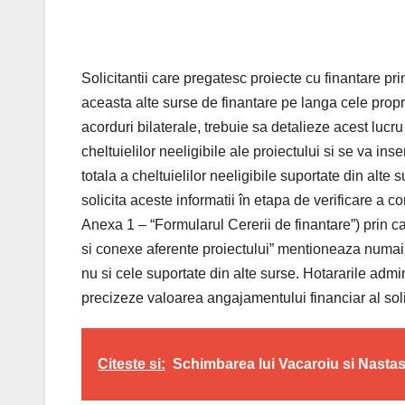
Solicitantii care pregatesc proiecte cu finantare p
aceasta alte surse de finantare pe langa cele pro
acorduri bilaterale, trebuie sa detalieze acest lucru 
cheltuielilor neeligibile ale proiectului si se va i
totala a cheltuielilor neeligibile suportate din alt
solicita aceste informatii în etapa de verificare a 
Anexa 1 – “Formularul Cererii de finantare”) prin ca
si conexe aferente proiectului” mentioneaza numai ch
nu si cele suportate din alte surse. Hotararile admin
precizeze valoarea angajamentului financiar al soli
Citeste si:
Schimbarea lui Vacaroiu si Nastas