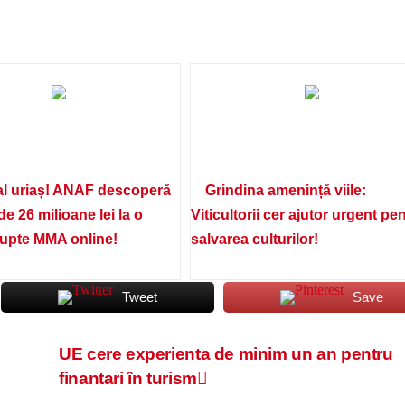
l uriaș! ANAF descoperă
Grindina amenință viile:
de 26 milioane lei la o
Viticultorii cer ajutor urgent pe
lupte MMA online!
salvarea culturilor!
Tweet
Save
UE cere experienta de minim un an pentru
finantari în turism