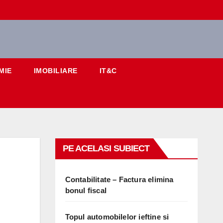
MIE
IMOBILIARE
IT&C
PE ACELASI SUBIECT
Contabilitate – Factura elimina
bonul fiscal
Topul automobilelor ieftine si