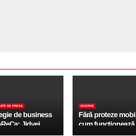
ATE DE PRESA
DIVERSE
tegie de business
Fără proteze mobi
oReCa: Jidvei
cum funcționează
formă terasele în
reabilitarea compl