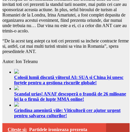
invitati toti cei prezenti la standul tarii noastre, mai putin cei care au
sponsorizat aceasta actiune. In plus, seful biroului de turism al
Romaniei de la Londra, Irina Amariutei, a fost complet depasita de
organizarea acestui eveniment, fiind prezenta oriunde, dar numai
unde trebuia nu… Dar vina nu este a ei, ci a celor din ANT care au
trimis-o acolo.
“De la acest targ astept ca toti cei prezenti sa incheie contracte ferme
si, astfel, cat mai multi turisti straini sa vina in Romania”, spera
presedintele ANT.
Autor: Ion Teleanu
Colosii lumii discută viitorul AI: SUA și China își unesc
forțele pentru a gestiona riscurile globale!
Scandal uriaș! ANAF descoperă o fraudă de 26 milioane
lei la o firmă de lupte MMA online!
Grindina amenință viile: Viticultorii cer ajutor urgent
pentru salvarea culturilor!
Citeste si:
Partidele ironizeaza prezenta