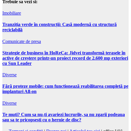
Trebuie sa vezi si:
Imobiliare
Tranziția verde în construcții: Casă modernă cu structură
reciclabilă
Comunicate de presa
Strategie de business în HoReCa: Jidvei transformă terasele în
active de creștere printr-un proiect record de 2.600 mp exteriori
cu Sun Leader
Diverse
Fără proteze mobile: cum funcționează reabilitarea completă pe
implanturi All-on
Diverse
Te muti? Cum sa nu-ti avariezi lucrurile, sa nu zgarii podeaua
sau sa te pricopsesti cu o hernie de disc?