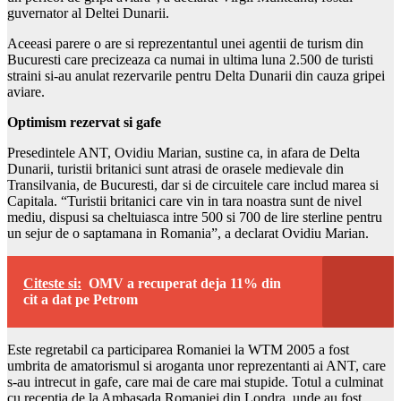
guvernator al Deltei Dunarii.
Aceeasi parere o are si reprezentantul unei agentii de turism din
Bucuresti care precizeaza ca numai in ultima luna 2.500 de turisti
straini si-au anulat rezervarile pentru Delta Dunarii din cauza gripei
aviare.
Optimism rezervat si gafe
Presedintele ANT, Ovidiu Marian, sustine ca, in afara de Delta
Dunarii, turistii britanici sunt atrasi de orasele medievale din
Transilvania, de Bucuresti, dar si de circuitele care includ marea si
Capitala. “Turistii britanici care vin in tara noastra sunt de nivel
mediu, dispusi sa cheltuiasca intre 500 si 700 de lire sterline pentru
un sejur de o saptamana in Romania”, a declarat Ovidiu Marian.
Citeste si:
OMV a recuperat deja 11% din
cit a dat pe Petrom
Este regretabil ca participarea Romaniei la WTM 2005 a fost
umbrita de amatorismul si aroganta unor reprezentanti ai ANT, care
s-au intrecut in gafe, care mai de care mai stupide. Totul a culminat
cu receptia de la Ambasada Romaniei din Londra, unde au fost