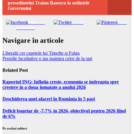
presedintelui Traian Basescu la sedintele
Guvernului
Share on
Tweet
Save
Facebook
Navigare în articole
Liberalii cer capetele lui Timofte si Fulga
Pensiile facultative o iau inaintea celor de la stat
Related Post
Raportul ING: Inflatia creste, economia se indreapta spre
crestere in a doua jumatate a anului 2026
Deschiderea unei afaceri în România în 5 pași
Deficit bugetar de -7,7% in 2026, obiectivul pentru 2026 fiind
de 6%
Pe acelasi subiect