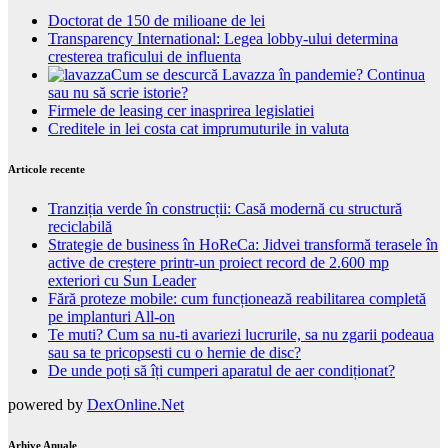
Doctorat de 150 de milioane de lei
Transparency International: Legea lobby-ului determina
cresterea traficului de influenta
Cum se descurcă Lavazza în pandemie? Continua
sau nu să scrie istorie?
Firmele de leasing cer inasprirea legislatiei
Creditele in lei costa cat imprumuturile in valuta
Articole recente
Tranziția verde în construcții: Casă modernă cu structură
reciclabilă
Strategie de business în HoReCa: Jidvei transformă terasele în
active de creștere printr-un proiect record de 2.600 mp
exteriori cu Sun Leader
Fără proteze mobile: cum funcționează reabilitarea completă
pe implanturi All-on
Te muti? Cum sa nu-ti avariezi lucrurile, sa nu zgarii podeaua
sau sa te pricopsesti cu o hernie de disc?
De unde poți să îți cumperi aparatul de aer condiționat?
powered by
DexOnline.Net
Arhive Anuale