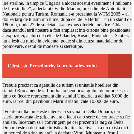
lire sterline, in timp ce Ungaria a alocat acestui eveniment 4 milioane
de lire sterline”, a declarat Ovidiu Marian, presedintele Autoritatii
Nationale pentru Turism. Romania s-a prezentat la WTM 2005 – al
doilea targ de turism din lume, dupa cel de la Berlin – cu un stand de
180 mp, unde 27 de societati si-au expus ofertele turistice. Chiar
daca standul tarii noastre a fost amplasat intr-o zona bine pozitionata
a expozitiei, alaturi de cele ale Olandei, Rusiei, Finlandei si Scotiei,
nu a iesit cu nimic in evidenta, poate si din cauza materialelor de
promovare, destul de modeste si stereotipe.
Citeste si:
Presedintele, la proba adevarului
Trebuie precizat ca agentiile de turism si unitatile hoteliere din
standul Romaniei de la Londra au beneficiat gratuit de infodesk, in
timp ce fiecare reprezentant din standul Ungariei a achitat 5.000 de
euro, iar cei din pavilionul Marii Britanii, cate 10.000 de euro.
“Foarte multa lume este interesata sa vina in Delta Dunarii, dar
isteria provocata de gripa aviara a facut ca o serie de contracte sa fie
anulate. Incercam sa-i convingem pe cei prezenti la targ ca Delta
Dunarii este o destinatie turistica foarte atractiva si ca nu exista nici
un pericol de gripa aviara”, a declarat Virgil Munteanu, fostul