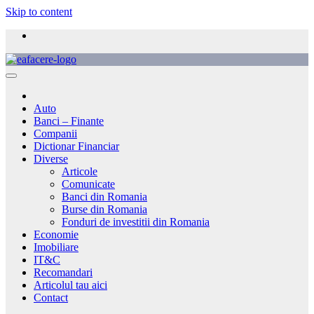
Skip to content
Auto
Banci – Finante
Companii
Dictionar Financiar
Diverse
Articole
Comunicate
Banci din Romania
Burse din Romania
Fonduri de investitii din Romania
Economie
Imobiliare
IT&C
Recomandari
Articolul tau aici
Contact