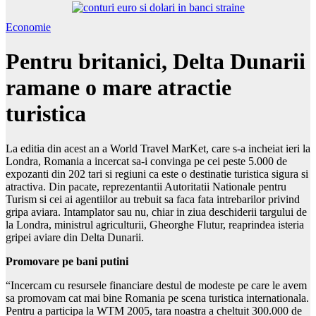
Economie
Pentru britanici, Delta Dunarii
ramane o mare atractie
turistica
La editia din acest an a World Travel MarKet, care s-a incheiat ieri la
Londra, Romania a incercat sa-i convinga pe cei peste 5.000 de
expozanti din 202 tari si regiuni ca este o destinatie turistica sigura si
atractiva. Din pacate, reprezentantii Autoritatii Nationale pentru
Turism si cei ai agentiilor au trebuit sa faca fata intrebarilor privind
gripa aviara. Intamplator sau nu, chiar in ziua deschiderii targului de
la Londra, ministrul agriculturii, Gheorghe Flutur, reaprindea isteria
gripei aviare din Delta Dunarii.
Promovare pe bani putini
“Incercam cu resursele financiare destul de modeste pe care le avem
sa promovam cat mai bine Romania pe scena turistica internationala.
Pentru a participa la WTM 2005, tara noastra a cheltuit 300.000 de