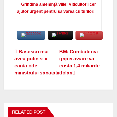
Grindina amenință viile: Viticultorii cer
ajutor urgent pentru salvarea culturilor!
Navigare
Basescu mai
BM: Combaterea
avea putin si ii
gripei aviare va
în
canta ode
costa 1,4 miliarde
articole
ministrului sanatatii
dolari
RELATED POST