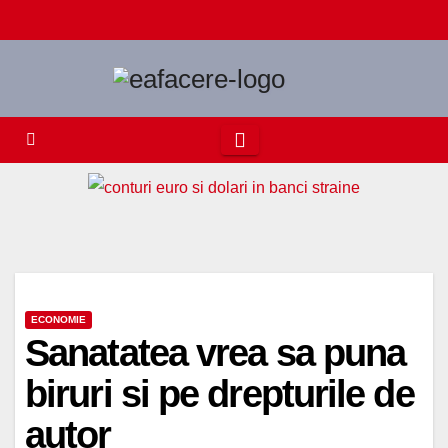
Skip
to
content
ECONOMIE
Sanatatea vrea sa puna
biruri si pe drepturile de
autor