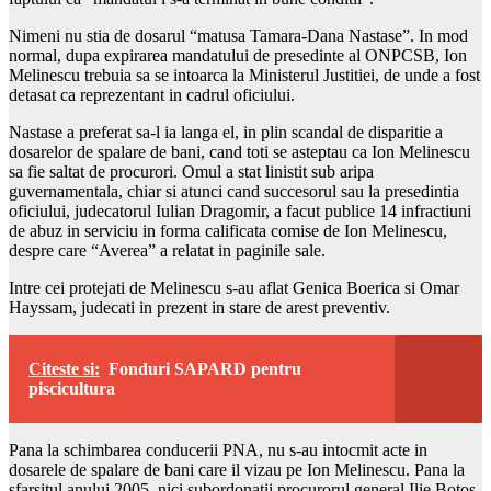
Nimeni nu stia de dosarul “matusa Tamara-Dana Nastase”. In mod
normal, dupa expirarea mandatului de presedinte al ONPCSB, Ion
Melinescu trebuia sa se intoarca la Ministerul Justitiei, de unde a fost
detasat ca reprezentant in cadrul oficiului.
Nastase a preferat sa-l ia langa el, in plin scandal de disparitie a
dosarelor de spalare de bani, cand toti se asteptau ca Ion Melinescu
sa fie saltat de procurori. Omul a stat linistit sub aripa
guvernamentala, chiar si atunci cand succesorul sau la presedintia
oficiului, judecatorul Iulian Dragomir, a facut publice 14 infractiuni
de abuz in serviciu in forma calificata comise de Ion Melinescu,
despre care “Averea” a relatat in paginile sale.
Intre cei protejati de Melinescu s-au aflat Genica Boerica si Omar
Hayssam, judecati in prezent in stare de arest preventiv.
Citeste si:
Fonduri SAPARD pentru
piscicultura
Pana la schimbarea conducerii PNA, nu s-au intocmit acte in
dosarele de spalare de bani care il vizau pe Ion Melinescu. Pana la
sfarsitul anului 2005, nici subordonatii procurorul general Ilie Botos