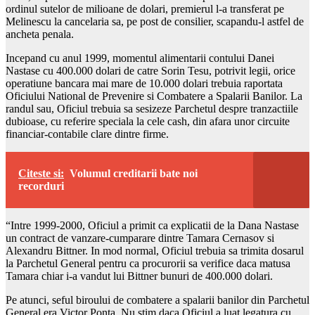
ordinul sutelor de milioane de dolari, premierul l-a transferat pe
Melinescu la cancelaria sa, pe post de consilier, scapandu-l astfel de
ancheta penala.
Incepand cu anul 1999, momentul alimentarii contului Danei
Nastase cu 400.000 dolari de catre Sorin Tesu, potrivit legii, orice
operatiune bancara mai mare de 10.000 dolari trebuia raportata
Oficiului National de Prevenire si Combatere a Spalarii Banilor. La
randul sau, Oficiul trebuia sa sesizeze Parchetul despre tranzactiile
dubioase, cu referire speciala la cele cash, din afara unor circuite
financiar-contabile clare dintre firme.
Citeste si:
Volumul creditarii bate noi
recorduri
“Intre 1999-2000, Oficiul a primit ca explicatii de la Dana Nastase
un contract de vanzare-cumparare dintre Tamara Cernasov si
Alexandru Bittner. In mod normal, Oficiul trebuia sa trimita dosarul
la Parchetul General pentru ca procurorii sa verifice daca matusa
Tamara chiar i-a vandut lui Bittner bunuri de 400.000 dolari.
Pe atunci, seful biroului de combatere a spalarii banilor din Parchetul
General era Victor Ponta. Nu stim daca Oficiul a luat legatura cu