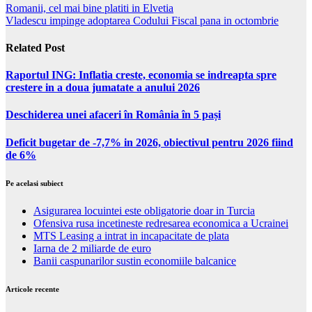
Romanii, cel mai bine platiti in Elvetia
Vladescu impinge adoptarea Codului Fiscal pana in octombrie
Related Post
Raportul ING: Inflatia creste, economia se indreapta spre
crestere in a doua jumatate a anului 2026
Deschiderea unei afaceri în România în 5 pași
Deficit bugetar de -7,7% in 2026, obiectivul pentru 2026 fiind
de 6%
Pe acelasi subiect
Asigurarea locuintei este obligatorie doar in Turcia
Ofensiva rusa incetineste redresarea economica a Ucrainei
MTS Leasing a intrat in incapacitate de plata
Iarna de 2 miliarde de euro
Banii caspunarilor sustin economiile balcanice
Articole recente