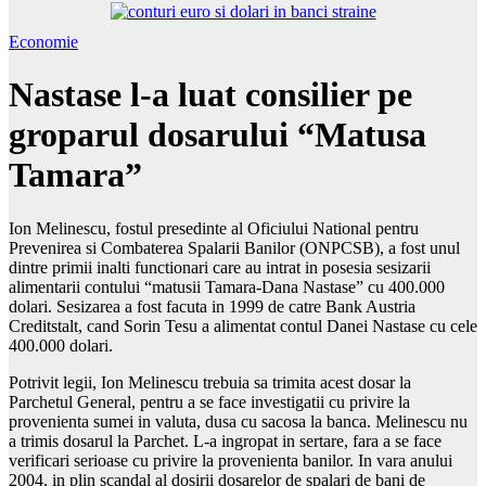
Economie
Nastase l-a luat consilier pe
groparul dosarului “Matusa
Tamara”
Ion Melinescu, fostul presedinte al Oficiului National pentru
Prevenirea si Combaterea Spalarii Banilor (ONPCSB), a fost unul
dintre primii inalti functionari care au intrat in posesia sesizarii
alimentarii contului “matusii Tamara-Dana Nastase” cu 400.000
dolari. Sesizarea a fost facuta in 1999 de catre Bank Austria
Creditstalt, cand Sorin Tesu a alimentat contul Danei Nastase cu cele
400.000 dolari.
Potrivit legii, Ion Melinescu trebuia sa trimita acest dosar la
Parchetul General, pentru a se face investigatii cu privire la
provenienta sumei in valuta, dusa cu sacosa la banca. Melinescu nu
a trimis dosarul la Parchet. L-a ingropat in sertare, fara a se face
verificari serioase cu privire la provenienta banilor. In vara anului
2004, in plin scandal al dosirii dosarelor de spalari de bani de