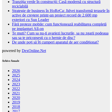
Tranziția verde în construcții: Casă modernă cu structură
reciclabilă
Strategie de business în HoReCa: Jidvei transformă terasele în
active de creștere printr-un proiect record de 2.600 mp
exteriori cu Sun Leader
Fără proteze mobile: cum funcționează reabilitarea completă
pe implanturi All-on
Te muti? Cum sa nu-ti avariezi lucrurile, sa nu zgarii podeaua
sau sa te pricopsesti cu o hernie de disc?
De unde poți să îți cumperi aparatul de aer condiționat?
powered by
DexOnline.Net
Arhive Anuale
2026
2025
2024
2023
2022
2021
2020
2019
2018
2017