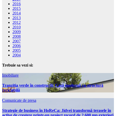
2016
2015
2014
2013
2012
2010
2009
2008
2007
2006
2005
2004
Trebuie sa vezi si:
Imobiliare
Tranziția verde în construcții: Casă modernă cu structură
reciclabilă
Comunicate de presa
Strategie de business în HoReCa: Jidvei transformă terasele în
active de creștere printr-un proiect record de 2.600 mp exteriori