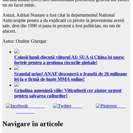
nu au facut nimic.
Astazi, Adrian Nastase a fost citat la departamentul National
Anticoruptie pentru a da explicatii cu privire la provenienta averii
sale, desi din 1990 si pana in prezent a fost politician, nu om de
afaceri.
Autor: Ondine Ghergut
Colosii lumii discută viitorul AI: SUA și China își unesc
forțele pentru a gestiona riscurile globale!
Scandal uriaș! ANAF descoperă o fraudă de 26 milioane
lei la o firmă de lupte MMA online!
Grindina amenință viile: Viticultorii cer ajutor urgent
pentru salvarea culturilor!
Share on
Tweet
Save
Facebook
Navigare în articole