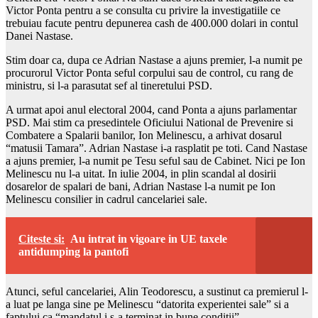
Victor Ponta pentru a se consulta cu privire la investigatiile ce
trebuiau facute pentru depunerea cash de 400.000 dolari in contul
Danei Nastase.
Stim doar ca, dupa ce Adrian Nastase a ajuns premier, l-a numit pe
procurorul Victor Ponta seful corpului sau de control, cu rang de
ministru, si l-a parasutat sef al tineretului PSD.
A urmat apoi anul electoral 2004, cand Ponta a ajuns parlamentar
PSD. Mai stim ca presedintele Oficiului National de Prevenire si
Combatere a Spalarii banilor, Ion Melinescu, a arhivat dosarul
“matusii Tamara”. Adrian Nastase i-a rasplatit pe toti. Cand Nastase
a ajuns premier, l-a numit pe Tesu seful sau de Cabinet. Nici pe Ion
Melinescu nu l-a uitat. In iulie 2004, in plin scandal al dosirii
dosarelor de spalari de bani, Adrian Nastase l-a numit pe Ion
Melinescu consilier in cadrul cancelariei sale.
Citeste si:
Au intrat in vigoare in UE taxele
antidumping la pantofi
Atunci, seful cancelariei, Alin Teodorescu, a sustinut ca premierul l-
a luat pe langa sine pe Melinescu “datorita experientei sale” si a
faptului ca “mandatul i s-a terminat in bune conditii”.