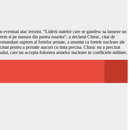
 eventual atac terorist. “Liderii statelor care se gandesc sa lanseze un
ferm si pe masura din partea noastra”, a declarat Chirac, citat de
e comandant suprem al fortelor armate, a anuntat ca fortele nucleare ale
cmai pentru a permite atacuri cu tinta precisa. Chirac nu a precizat
sului, care nu accepta folosirea armelor nucleare in conflictele militare.