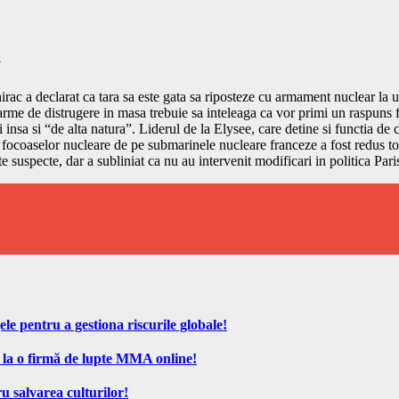
a
ac a declarat ca tara sa este gata sa riposteze cu armament nuclear la un
 arme de distrugere in masa trebuie sa inteleaga ca vor primi un raspuns 
fi insa si “de alta natura”. Liderul de la Elysee, care detine si functia d
ul focoaselor nucleare de pe submarinele nucleare franceze a fost redus to
e suspecte, dar a subliniat ca nu au intervenit modificari in politica Pari
ele pentru a gestiona riscurile globale!
 la o firmă de lupte MMA online!
u salvarea culturilor!