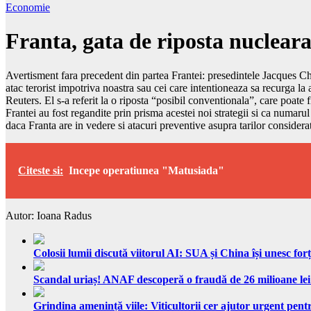
Economie
Franta, gata de riposta nuclear
Avertisment fara precedent din partea Frantei: presedintele Jacques Chir
atac terorist impotriva noastra sau cei care intentioneaza sa recurga la
Reuters. El s-a referit la o riposta “posibil conventionala”, care poate 
Frantei au fost regandite prin prisma acestei noi strategii si ca numar
daca Franta are in vedere si atacuri preventive asupra tarilor considerat
Citeste si:
Incepe operatiunea "Matusiada"
Autor: Ioana Radus
Colosii lumii discută viitorul AI: SUA și China își unesc forț
Scandal uriaș! ANAF descoperă o fraudă de 26 milioane lei
Grindina amenință viile: Viticultorii cer ajutor urgent pentr