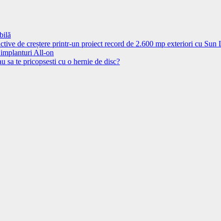
bilă
ctive de creștere printr-un proiect record de 2.600 mp exteriori cu Sun
 implanturi All-on
u sa te pricopsesti cu o hernie de disc?