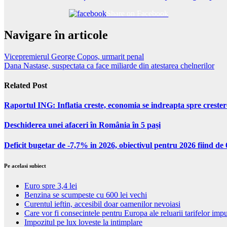
Share on Facebook
Navigare în articole
Vicepremierul George Copos, urmarit penal
Dana Nastase, suspectata ca face miliarde din atestarea chelnerilor
Related Post
Raportul ING: Inflatia creste, economia se indreapta spre creste
Deschiderea unei afaceri în România în 5 pași
Deficit bugetar de -7,7% in 2026, obiectivul pentru 2026 fiind d
Pe acelasi subiect
Euro spre 3,4 lei
Benzina se scumpeste cu 600 lei vechi
Curentul ieftin, accesibil doar oamenilor nevoiasi
Care vor fi consecintele pentru Europa ale reluarii tarifelor im
Impozitul pe lux loveste la intimplare