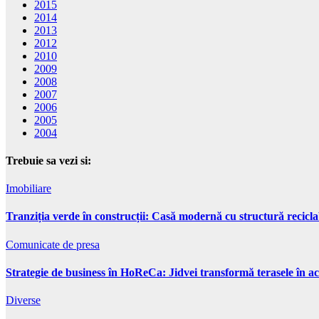
2015
2014
2013
2012
2010
2009
2008
2007
2006
2005
2004
Trebuie sa vezi si:
Imobiliare
Tranziția verde în construcții: Casă modernă cu structură recicla
Comunicate de presa
Strategie de business în HoReCa: Jidvei transformă terasele în ac
Diverse