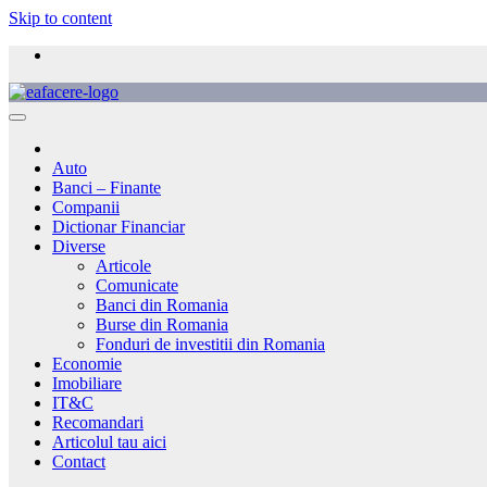
Skip to content
Auto
Banci – Finante
Companii
Dictionar Financiar
Diverse
Articole
Comunicate
Banci din Romania
Burse din Romania
Fonduri de investitii din Romania
Economie
Imobiliare
IT&C
Recomandari
Articolul tau aici
Contact