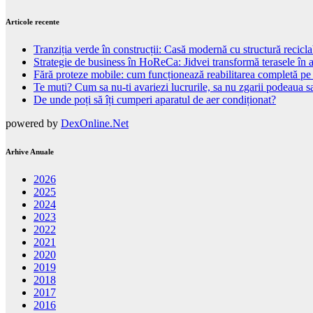
Articole recente
Tranziția verde în construcții: Casă modernă cu structură recicla
Strategie de business în HoReCa: Jidvei transformă terasele în a
Fără proteze mobile: cum funcționează reabilitarea completă pe
Te muti? Cum sa nu-ti avariezi lucrurile, sa nu zgarii podeaua sa
De unde poți să îți cumperi aparatul de aer condiționat?
powered by
DexOnline.Net
Arhive Anuale
2026
2025
2024
2023
2022
2021
2020
2019
2018
2017
2016