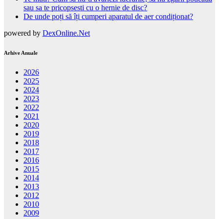
sau sa te pricopsesti cu o hernie de disc?
De unde poți să îți cumperi aparatul de aer condiționat?
powered by
DexOnline.Net
Arhive Anuale
2026
2025
2024
2023
2022
2021
2020
2019
2018
2017
2016
2015
2014
2013
2012
2010
2009