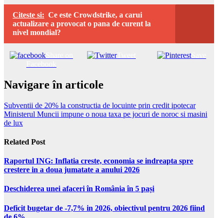
Citeste si:
Ce este Crowdstrike, a carui
actualizare a provocat o pana de curent la
nivel mondial?
Share on
Tweet
Save
Facebook
Navigare în articole
Subventii de 20% la constructia de locuinte prin credit ipotecar
Ministerul Muncii impune o noua taxa pe jocuri de noroc si masini
de lux
Related Post
Raportul ING: Inflatia creste, economia se indreapta spre
crestere in a doua jumatate a anului 2026
Deschiderea unei afaceri în România în 5 pași
Deficit bugetar de -7,7% in 2026, obiectivul pentru 2026 fiind
de 6%