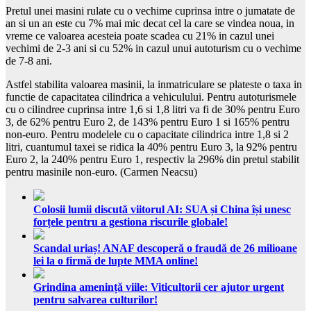
Pretul unei masini rulate cu o vechime cuprinsa intre o jumatate de
an si un an este cu 7% mai mic decat cel la care se vindea noua, in
vreme ce valoarea acesteia poate scadea cu 21% in cazul unei
vechimi de 2-3 ani si cu 52% in cazul unui autoturism cu o vechime
de 7-8 ani.
Astfel stabilita valoarea masinii, la inmatriculare se plateste o taxa in
functie de capacitatea cilindrica a vehiculului. Pentru autoturismele
cu o cilindree cuprinsa intre 1,6 si 1,8 litri va fi de 30% pentru Euro
3, de 62% pentru Euro 2, de 143% pentru Euro 1 si 165% pentru
non-euro. Pentru modelele cu o capacitate cilindrica intre 1,8 si 2
litri, cuantumul taxei se ridica la 40% pentru Euro 3, la 92% pentru
Euro 2, la 240% pentru Euro 1, respectiv la 296% din pretul stabilit
pentru masinile non-euro. (Carmen Neacsu)
Colosii lumii discută viitorul AI: SUA și China își unesc
forțele pentru a gestiona riscurile globale!
Scandal uriaș! ANAF descoperă o fraudă de 26 milioane
lei la o firmă de lupte MMA online!
Grindina amenință viile: Viticultorii cer ajutor urgent
pentru salvarea culturilor!