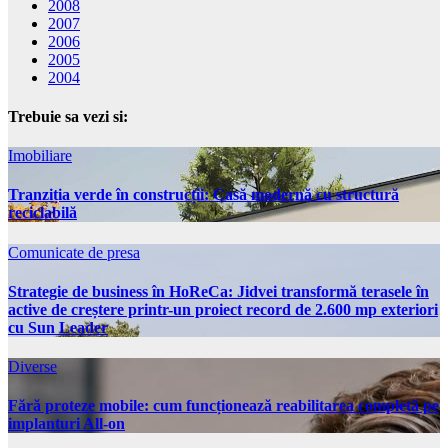
2008
2007
2006
2005
2004
Trebuie sa vezi si:
Imobiliare
Tranziția verde în construcții: Casă modernă cu structură
reciclabilă
Comunicate de presa
Strategie de business în HoReCa: Jidvei transformă terasele în
active de creștere printr-un proiect record de 2.600 mp exteriori
cu Sun Leader
Diverse
Fără proteze mobile: cum funcționează reabilitarea completă pe
implanturi All-on