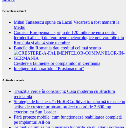
Pe acelasi subiect
Mihai Tanasescu spune ca Lacul Vacaresti a fost manarit la
Mediu
Comisia Europeana – sprijin de 120 milioane euro pentru
fermierii afectați de fenomene meteorologice nefavorabile din
România și alte 4 state membre
Bancile din Romania dau creditul cel mai scump
Crestere a falimentelor companiilor in Germania
Inteligentii din partidul “Prostanacului”
Articole recente
Tranziția verde în construcții: Casă modernă cu structură
reciclabilă
Strategie de business în HoReCa: Jidvei transformă terasele în
active de creștere printr-un proiect record de 2.600 mp
exteriori cu Sun Leader
Fără proteze mobile: cum funcționează reabilitarea completă
pe implanturi All-on
Te muti? Cum sa nu-ti avariezi lucrurile, sa nu zgarii podeaua