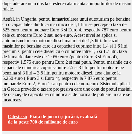
dupa aderare nu a dus la cresterea alarmanta a importurilor de masini
rulate.
Astfel, in Ungaria, pentru inmatricularea unui autoturism pe benzina
cu o capacitate cilindrica mai mica de 1,1 litri se percepe o taxa de
525 euro pentru motoare Euro 3 si Euro 4, respectiv 787 euro pentru
cele cu motoare Euro 2 sau non-euro. Acest nivel se aplica si
autoturismelor cu motoare diesel mai mici de 1,3 litri. In cazul
masinilor pe benzina care au capacitati cuprinse intre 1,4 si 1,6 litri,
precum si pentru cele diesel cu o cilindree intre 1,5 si 1,7 litri, taxa
de inmatriculare este de 1.050 euro (pentru Euro 3 si Euro 4),
respectiv 1.575 euro pentru Euro 2 si mai putin. Pentru masinile cu o
capacitate cilindrica cuprinsa intre 2,5 si 3 litri pentru motoare pe
benzina si 3 litri – 3,5 litri pentru motoare diesel, taxa ajunge la
5.250 euro ( Euro 3 si Euro 4), respectiv la 7.875 euro pentru
motoarele Euro 2, Euro 1 sau pentru cele non-euro. Sistemul aplicat
in Grecia prevede o taxare progresiva care tine cont de pretul masinii
de ocazie, de capacitatea cilindrica si de norma de poluare in care se
incadreaza.
Citeste si:
Piața de jocuri și jucării, evaluată
de la peste 700 de milioane de euro