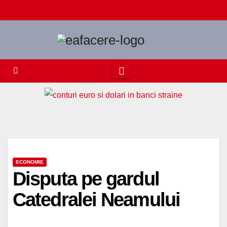
Skip
to
content
ECONOMIE
Disputa pe gardul
Catedralei Neamului