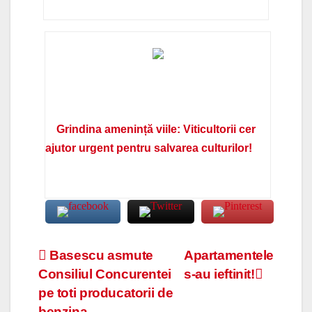
Grindina amenință viile: Viticultorii cer
ajutor urgent pentru salvarea culturilor!
Navigare
Basescu asmute
Apartamentele
Consiliul Concurentei
s-au ieftinit!
în
pe toti producatorii de
benzina