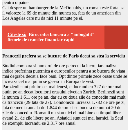
pentru o paine.
Cat despre un hamburger de la McDonalds, un roman este fortat sa
il valoreze la 69 de minute din munca sa, fata de un american din
Los Angeles care nu da nici 11 minute pe el.
Citeste si:
Birocratia bancara a "imbogatit"
firmele de transfer financiar rapid
Francezii prefera sa se bucure de Paris decat sa stea la serviciu
Studiul compara si numarul de ore petrecut la lucru, iar analiza
indica preferinta puternica a europenilor pentru a se bucura de viata
mai degraba decat a face bani. Opt dintre primele zece orase unde se
lucreaza cel mai putin se gasesc in Europa de vest.
Parizienii sunt printre cei mai lenesi, ei lucrand cu 327 de ore mai
putin pe an decat locuitorii orasului elvetian Zurich. Berlinezii sunt
la munca 1.611 ore pe an, dar au cu doua zile de concediu mai mult
ca francezii (29 fata de 27). Londonezii lucreaza 1.782 de ore pe zi,
fata de media anuala de 1.844 de ore si se bucura de numai 20 de
zile de concediu. Romanii nu stau nici ei mai bine cu timpul liber,
avand 21 de zile libere pe an. Asiaticii sunt cei mai harnici, la Seul
de exemplu lucrandu-se 2.317 ore anual.