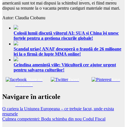
americanii sunt tot mai dispusi la schimbul invers, ei fiind mereu
dispusi sa renunte la o vacanta pentru castiguri materiale mai mari.
Autor: Claudia Ciobanu
Colosii lumii discută viitorul AI: SUA și China își unesc
forțele pentru a gestiona riscurile globale!
Scandal uriaș! ANAF descoperă o fraudă de 26 milioane
lei la o firmă de lupte MMA online!
Grindina amenință viile: Viticultorii cer ajutor urgent
pentru salvarea culturilor!
Share on
Tweet
Save
Facebook
Navigare în articole
O cariera la Uniunea Europeana – ce trebuie facut, unde exista
resursele
Culmea competentei: Bodu schimba din nou Codul Fiscal