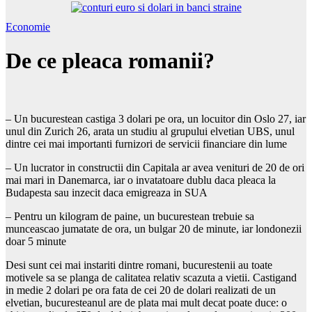
Economie
De ce pleaca romanii?
– Un bucurestean castiga 3 dolari pe ora, un locuitor din Oslo 27, iar
unul din Zurich 26, arata un studiu al grupului elvetian UBS, unul
dintre cei mai importanti furnizori de servicii financiare din lume
– Un lucrator in constructii din Capitala ar avea venituri de 20 de ori
mai mari in Danemarca, iar o invatatoare dublu daca pleaca la
Budapesta sau inzecit daca emigreaza in SUA
– Pentru un kilogram de paine, un bucurestean trebuie sa
munceascao jumatate de ora, un bulgar 20 de minute, iar londonezii
doar 5 minute
Desi sunt cei mai instariti dintre romani, bucurestenii au toate
motivele sa se planga de calitatea relativ scazuta a vietii. Castigand
in medie 2 dolari pe ora fata de cei 20 de dolari realizati de un
elvetian, bucuresteanul are de plata mai mult decat poate duce: o