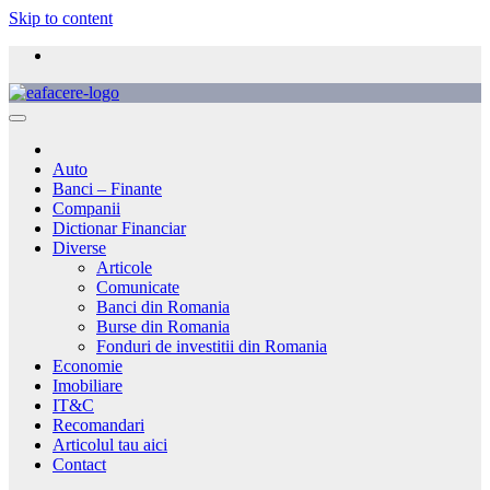
Skip to content
Auto
Banci – Finante
Companii
Dictionar Financiar
Diverse
Articole
Comunicate
Banci din Romania
Burse din Romania
Fonduri de investitii din Romania
Economie
Imobiliare
IT&C
Recomandari
Articolul tau aici
Contact