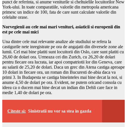
punct de referinta, si anume veniturile si cheltuielile locuitorilor New
York-ului. In toate comparatiile, valorile din metropola americana
primesc un indice de 100, fata de care sunt calculate valorile din
celelalte orase.
Norvegienii au cele mai mari venituri, asiaticii si europenii din
est pe cele mai mici
Una dintre cele mai relevante analize ale studiului se refera la
castigurile nete inregistrate pe ora de angajatii din diversele zone ale
lumii. Cel mai bine platiti sunt locuitorii din Oslo, care sunt platiti cu
26,60 de dolari ora. Urmeaza cei din Zurich, cu 26,20 de dolari
pentru fiecare ora lucrata, iar apoi compatriotii lor din Geneva, care
au salarii de 25,20 de dolari. Daca un grec din Atena castiga aproape
10 dolari in fiecare ora, un roman din Bucuresti de-abia daca va
primi 3. In Budapesta se castiga bineinteles mai bine decat la noi, si
anume 4,50 de dolari pe ora. Evident, ne putem oricand consola cu
ideea ca o ducem mai bine decat un indian din Dehli care face in
medie 1,40 de dolari pe ora.
Citeste si:
Sinistratii nu vor sa stea in gazda