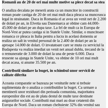
Romanii au de 20 de ori mai multe motive sa plece decat sa stea
O analiza decalata pe meserii arata ca un muncitor in constructii
roman poate castiga de 20 de ori mai mult daca pleaca sa munceasca
legal in strainatate. Daca in Romania el ar avea un venit net de 2.200
de dolari pe an, in Elvetia sau Danemarca ar obtine cam 44.000-
45.000 de dolari pe an dupa taxe. La fel de mult ca in Europa de
Nord-Vest ar putea castiga si in Statele Unite. Similar, o muncitoare
romanca ce pleaca in Italia pentru a lucra in acelasi domeniu ar
realiza un salt in venitul personal de la 2.400 de dolari pe an la
aproape 14.000 de dolari. O invatatoare care se muta cu serviciul la
Budapesta va realiza imediat un venit net anual dublu, trecand de la
o remuneratie de 3.000 de dolari la una de peste 6.000. Daca
reuseste sa ajunga in Statele Unite, va obtine de 10 ori mai mult
decat acasa, si anume 35.500 pe an.
Contributii similare la buget, in schimbul unor servicii de
calitate diferita
Aceasta comparatie se bazeaza pe veniturile nete si trebuie
suplimentata de o analiza a contributiilor la buget. Ca urmare a
mentinerii unor reziduuri din perioada comunista, majoritatea
europenilor din est au de plata destul de multe taxe destinate
asigurarilor sociale. Contributii mai mari au doar cetatenii din
Europa de Nord. Daca un roman cheltuieste 32% din venitul sau