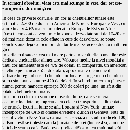
In termeni absoluti, viata este mai scumpa in vest, dar tot est-
europenii o duc mai greu
In ceea ce priveste costurile, un cos al cheltuielilor lunare este
estimat la 2.300 de dolari in America de Nord si Europa de Vest, cu
aproximativ 40% mai scump decat in Europa de Est sau Africa.
Daca tinem cont ca veniturile in zonele dezvoltate sunt de 10-20 de
ori mai mari decat in cele aflate in curs de dezvoltare, se poate
concluziona deja ca locuitorii din tarile mai sarace o duc cu mult mai
greu.
In tarile mai sarace, cea mai mare parte din veniturile oamenilor este
dedicata cheltuielilor alimentare. Valoarea medie la nivel mondial a
unui cos alimentar este de 479 de dolari. In comparatie, un american
cheltuie pe mancare 555 de dolari, aproximativ o cincime din
valoare intregului cos al cheltuielilor lunare. Un german cheltuie o
suma similara, si anume 420 de dolari. In schimb un roman plateste
numai pentru mancare aproape 300 de dolari pe luna, un sfert din
totalul cheltuielilor lunare.
In ierarhia celor mai scumpe orase din lume, care se refera la
costurile locuintelor, impreuna cu cele cu transportul si alimentatia,
pe primele locuri in lume se afla Londra si New York, urmate
indeaproape de Oslo si orasele elvetiene Zurich si Geneva. Fata de
costul vietii in New York, caruia i se asociaza in studiu indicele 100,
la Bucuresti se traieste cam la jumatate de pret (indice 43), aproape
la fel de scump ca la Budapesta (indice 46) si nu cu mult mai ieftin