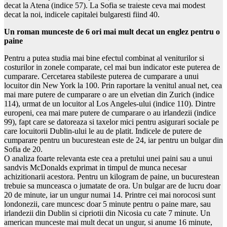
decat la Atena (indice 57). La Sofia se traieste ceva mai modest
decat la noi, indicele capitalei bulgaresti fiind 40.
Un roman munceste de 6 ori mai mult decat un englez pentru o
paine
Pentru a putea studia mai bine efectul combinat al veniturilor si
costurilor in zonele comparate, cel mai bun indicator este puterea de
cumparare. Cercetarea stabileste puterea de cumparare a unui
locuitor din New York la 100. Prin raportare la venitul anual net, cea
mai mare putere de cumparare o are un elvetian din Zurich (indice
114), urmat de un locuitor al Los Angeles-ului (indice 110). Dintre
europeni, cea mai mare putere de cumparare o au irlandezii (indice
99), fapt care se datoreaza si taxelor mici pentru asigurari sociale pe
care locuitorii Dublin-ului le au de platit. Indicele de putere de
cumparare pentru un bucurestean este de 24, iar pentru un bulgar din
Sofia de 20.
O analiza foarte relevanta este cea a pretului unei paini sau a unui
sandvis McDonalds exprimat in timpul de munca necesar
achizitionarii acestora. Pentru un kilogram de paine, un bucurestean
trebuie sa munceasca o jumatate de ora. Un bulgar are de lucru doar
20 de minute, iar un ungur numai 14. Printre cei mai norocosi sunt
londonezii, care muncesc doar 5 minute pentru o paine mare, sau
irlandezii din Dublin si cipriotii din Nicosia cu cate 7 minute. Un
american munceste mai mult decat un ungur, si anume 16 minute,