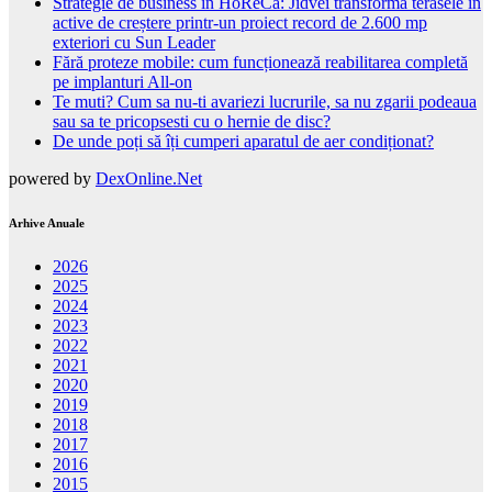
Strategie de business în HoReCa: Jidvei transformă terasele în
active de creștere printr-un proiect record de 2.600 mp
exteriori cu Sun Leader
Fără proteze mobile: cum funcționează reabilitarea completă
pe implanturi All-on
Te muti? Cum sa nu-ti avariezi lucrurile, sa nu zgarii podeaua
sau sa te pricopsesti cu o hernie de disc?
De unde poți să îți cumperi aparatul de aer condiționat?
powered by
DexOnline.Net
Arhive Anuale
2026
2025
2024
2023
2022
2021
2020
2019
2018
2017
2016
2015