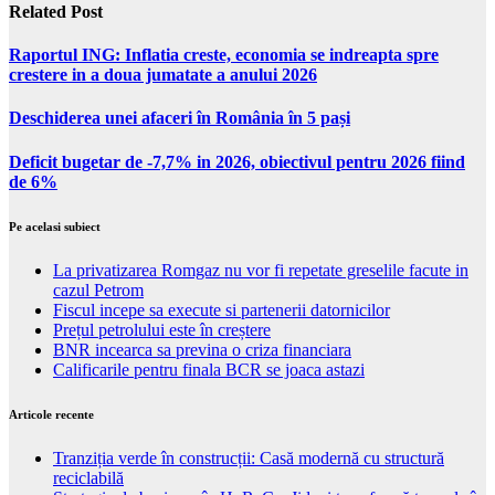
Related Post
Raportul ING: Inflatia creste, economia se indreapta spre
crestere in a doua jumatate a anului 2026
Deschiderea unei afaceri în România în 5 pași
Deficit bugetar de -7,7% in 2026, obiectivul pentru 2026 fiind
de 6%
Pe acelasi subiect
La privatizarea Romgaz nu vor fi repetate greselile facute in
cazul Petrom
Fiscul incepe sa execute si partenerii datornicilor
Prețul petrolului este în creștere
BNR incearca sa previna o criza financiara
Calificarile pentru finala BCR se joaca astazi
Articole recente
Tranziția verde în construcții: Casă modernă cu structură
reciclabilă