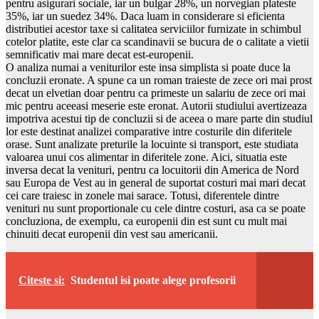
pentru asigurari sociale, iar un bulgar 28%, un norvegian plateste
35%, iar un suedez 34%. Daca luam in considerare si eficienta
distributiei acestor taxe si calitatea serviciilor furnizate in schimbul
cotelor platite, este clar ca scandinavii se bucura de o calitate a vietii
semnificativ mai mare decat est-europenii.
O analiza numai a veniturilor este insa simplista si poate duce la
concluzii eronate. A spune ca un roman traieste de zece ori mai prost
decat un elvetian doar pentru ca primeste un salariu de zece ori mai
mic pentru aceeasi meserie este eronat. Autorii studiului avertizeaza
impotriva acestui tip de concluzii si de aceea o mare parte din studiul
lor este destinat analizei comparative intre costurile din diferitele
orase. Sunt analizate preturile la locuinte si transport, este studiata
valoarea unui cos alimentar in diferitele zone. Aici, situatia este
inversa decat la venituri, pentru ca locuitorii din America de Nord
sau Europa de Vest au in general de suportat costuri mai mari decat
cei care traiesc in zonele mai sarace. Totusi, diferentele dintre
venituri nu sunt proportionale cu cele dintre costuri, asa ca se poate
concluziona, de exemplu, ca europenii din est sunt cu mult mai
chinuiti decat europenii din vest sau americanii.
Citeste si:
Studentul isi poate alege profesorii