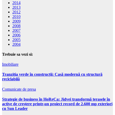
2014
2013
2012
2010
2009
2008
2007
2006
2005
2004
Trebuie sa vezi si:
Imobiliare
Tranziția verde în construcții: Casă modernă cu structură
reciclabilă
Comunicate de presa
Strategie de business în HoReCa: Jidvei transformă terasele în
active de creștere printr-un proiect record de 2.600 mp exteriori
cu Sun Leader