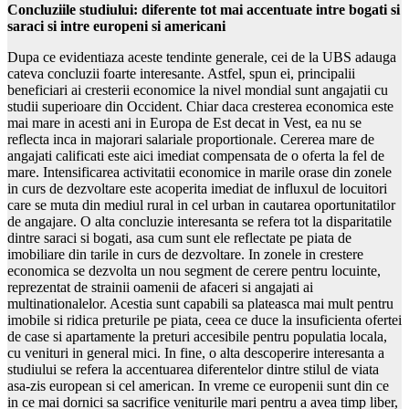
Concluziile studiului: diferente tot mai accentuate intre bogati si
saraci si intre europeni si americani
Dupa ce evidentiaza aceste tendinte generale, cei de la UBS adauga
cateva concluzii foarte interesante. Astfel, spun ei, principalii
beneficiari ai cresterii economice la nivel mondial sunt angajatii cu
studii superioare din Occident. Chiar daca cresterea economica este
mai mare in acesti ani in Europa de Est decat in Vest, ea nu se
reflecta inca in majorari salariale proportionale. Cererea mare de
angajati calificati este aici imediat compensata de o oferta la fel de
mare. Intensificarea activitatii economice in marile orase din zonele
in curs de dezvoltare este acoperita imediat de influxul de locuitori
care se muta din mediul rural in cel urban in cautarea oportunitatilor
de angajare. O alta concluzie interesanta se refera tot la disparitatile
dintre saraci si bogati, asa cum sunt ele reflectate pe piata de
imobiliare din tarile in curs de dezvoltare. In zonele in crestere
economica se dezvolta un nou segment de cerere pentru locuinte,
reprezentat de strainii oamenii de afaceri si angajati ai
multinationalelor. Acestia sunt capabili sa plateasca mai mult pentru
imobile si ridica preturile pe piata, ceea ce duce la insuficienta ofertei
de case si apartamente la preturi accesibile pentru populatia locala,
cu venituri in general mici. In fine, o alta descoperire interesanta a
studiului se refera la accentuarea diferentelor dintre stilul de viata
asa-zis european si cel american. In vreme ce europenii sunt din ce
in ce mai dornici sa sacrifice veniturile mari pentru a avea timp liber,