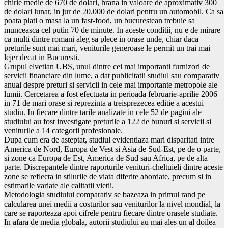
chirie medie de 670 de dolari, hrana in valoare de aproximativ 300
de dolari lunar, in jur de 20.000 de dolari pentru un automobil. Ca sa
poata plati o masa la un fast-food, un bucurestean trebuie sa
munceasca cel putin 70 de minute. In aceste conditii, nu e de mirare
ca multi dintre romani aleg sa plece in orase unde, chiar daca
preturile sunt mai mari, veniturile generoase le permit un trai mai
lejer decat in Bucuresti.
Grupul elvetian UBS, unul dintre cei mai importanti furnizori de
servicii financiare din lume, a dat publicitatii studiul sau comparativ
anual despre preturi si servicii in cele mai importante metropole ale
lumii. Cercetarea a fost efectuata in perioada februarie-aprilie 2006
in 71 de mari orase si reprezinta a treisprezecea editie a acestui
studiu. In fiecare dintre tarile analizate in cele 52 de pagini ale
studiului au fost investigate preturile a 122 de bunuri si servicii si
veniturile a 14 categorii profesionale.
Dupa cum era de asteptat, studiul evidentiaza mari disparitati intre
America de Nord, Europa de Vest si Asia de Sud-Est, pe de o parte,
si zone ca Europa de Est, America de Sud sau Africa, pe de alta
parte. Discrepantele dintre raporturile venituri-cheltuieli dintre aceste
zone se reflecta in stilurile de viata diferite abordate, precum si in
estimarile variate ale calitatii vietii.
Metodologia studiului comparativ se bazeaza in primul rand pe
calcularea unei medii a costurilor sau veniturilor la nivel mondial, la
care se raporteaza apoi cifrele pentru fiecare dintre orasele studiate.
In afara de media globala, autorii studiului au mai ales un al doilea