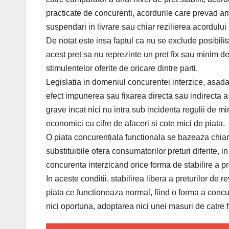
practicate de concurenti, acordurile care prevad ame
suspendari in livrare sau chiar rezilierea acordului
De notat este insa faptul ca nu se exclude posibili
acest pret sa nu reprezinte un pret fix sau minim d
stimulentelor oferite de oricare dintre parti.
Legislatia in domeniul concurentei interzice, asadar, 
efect impunerea sau fixarea directa sau indirecta a 
grave incat nici nu intra sub incidenta regulii de m
economici cu cifre de afaceri si cote mici de piata.
O piata concurentiala functionala se bazeaza chiar p
substituibile ofera consumatorilor preturi diferite, in
concurenta interzicand orice forma de stabilire a pr
In aceste conditii, stabilirea libera a preturilor de
piata ce functioneaza normal, fiind o forma a concu
nici oportuna, adoptarea nici unei masuri de catre f