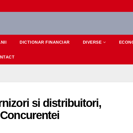
NII
DICTIONAR FINANCIAR
DIVERSE
ECON
NTACT
izori si distribuitori,
l Concurentei