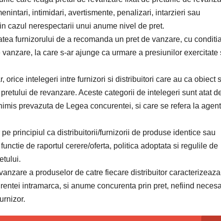
nintari, intimidari, avertismente, penalizari, intarzieri sau
 in cazul nerespectarii unui anume nivel de pret.
tatea furnizorului de a recomanda un pret de vanzare, cu conditi
e vanzare, la care s-ar ajunge ca urmare a presiunilor exercitate
orice intelegeri intre furnizori si distribuitori care au ca obiect 
pretului de revanzare. Aceste categorii de intelegeri sunt atat d
inimis prevazuta de Legea concurentei, si care se refera la agent
e principiul ca distribuitorii/furnizorii de produse identice sau
 functie de raportul cerere/oferta, politica adoptata si regulile de
etului.
 revanzare a produselor de catre fiecare distribuitor caracterizeaza
rentei intramarca, si anume concurenta prin pret, nefiind necesa
urnizor.