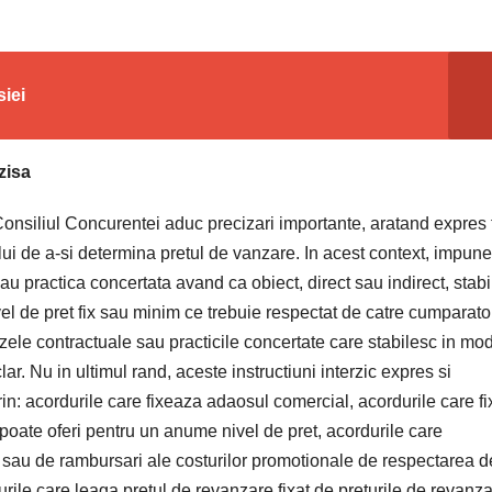
iei
zisa
Consiliul Concurentei aduc precizari importante, aratand expres 
rului de a-si determina pretul de vanzare. In acest context, impun
au practica concertata avand ca obiect, direct sau indirect, stabi
el de pret fix sau minim ce trebuie respectat de catre cumparato
auzele contractuale sau practicile concertate care stabilesc in mo
lar. Nu in ultimul rand, aceste instructiuni interzic expres si
in: acordurile care fixeaza adaosul comercial, acordurile care f
 poate oferi pentru un anume nivel de pret, acordurile care
i sau de rambursari ale costurilor promotionale de respectarea d
durile care leaga pretul de revanzare fixat de preturile de revanz