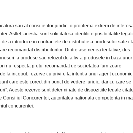
vocatura sau al consilierilor juridici o problema extrem de interes
i. Astfel, acestia sunt solicitati sa identifice posibilitatile legal
 de a introduce in contractele de distributie a produselor sale c
are recomandat distribuitorilor. Dintre asemenea tentative, des
onusuri la produse sau refuzul de a livra produsele in baza unor
itori nu respecta pretul recomandat de societatea furnizoare.
de la inceput, rezerve cu privire la intentia unui agent economic
nt care este corect din punct de vedere juridic, dar cu care se 
aturi”. Aceste rezerve sunt determinate de dispozitiile legale citate
are Consiliul Concurentei, autoritatea nationala competenta in mat
niul concurentei.