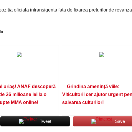
ozitia oficiala intransigenta fata de fixarea preturilor de revanz
ii
l uriaș! ANAF descoperă
Grindina amenință viile:
de 26 milioane lei la o
Viticultorii cer ajutor urgent pe
lupte MMA online!
salvarea culturilor!
Tweet
Save