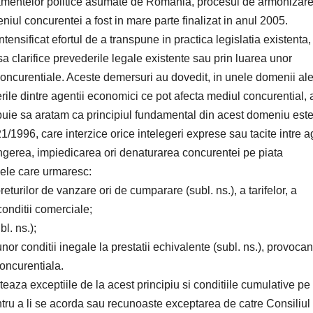
ajamentelor politice asumate de Romania, procesul de armonizare
niul concurentei a fost in mare parte finalizat in anul 2005.
ensificat efortul de a transpune in practica legislatia existenta,
 clarifice prevederile legale existente sau prin luarea unor
iconcurentiale. Aceste demersuri au dovedit, in unele domenii al
erile dintre agentii economici ce pot afecta mediul concurential, a
ebuie sa aratam ca principiul fundamental din acest domeniu est
21/1996, care interzice orice intelegeri exprese sau tacite intre a
ngerea, impiedicarea ori denaturarea concurentei pe piata
cele care urmaresc:
preturilor de vanzare ori de cumparare (subl. ns.), a tarifelor, a
conditii comerciale;
bl. ns.);
 unor conditii inegale la prestatii echivalente (subl. ns.), provocan
concurentiala.
teaza exceptiile de la acest principiu si conditiile cumulative pe
tru a li se acorda sau recunoaste exceptarea de catre Consiliul