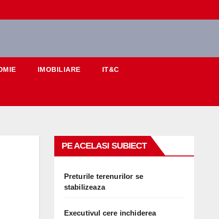
OMIE
IMOBILIARE
IT&C
PE ACELASI SUBIECT
Preturile terenurilor se
stabilizeaza
Executivul cere inchiderea