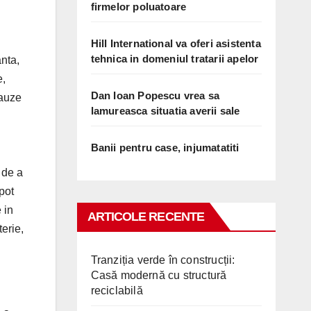
firmelor poluatoare
Hill International va oferi asistenta
tehnica in domeniul tratarii apelor
anta,
e,
Dan Ioan Popescu vrea sa
lauze
lamureasca situatia averii sale
Banii pentru case, injumatatiti
 de a
pot
 in
ARTICOLE RECENTE
erie,
Tranziția verde în construcții:
Casă modernă cu structură
reciclabilă