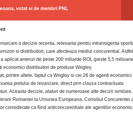
eoana, votat si de membri PNL
ent
emarcam o decizie recenta, relevanta pentru intransigenta sporit
rnizori si distribuitori, care afecteaza mediul concurential. Astfel
a aplicat amenzi de peste 200 miliarde ROL (peste 5,5 milioan
 economici distribuitori de produse Wrigley.
t, printre altele, faptul ca Wrigley si cei 26 de agenti economici
 fixarea pretului de revanzare, direct prin clauza contractuala
unturi. Aceasta decizie, alaturi de numeroase alte decizii similare,
aderarii Romaniei la Uniunea Europeana, Consiliul Concurentei 
lor considerate ca fiind anticoncurentiale ale agentilor economic