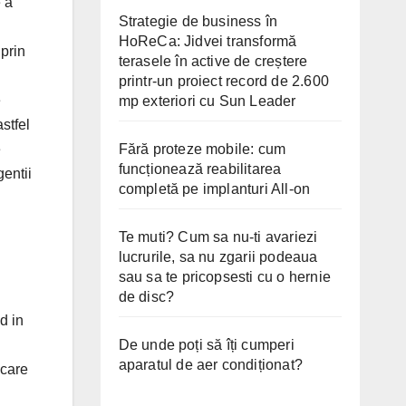
 a
Strategie de business în
HoReCa: Jidvei transformă
 prin
terasele în active de creștere
printr-un proiect record de 2.600
e
mp exteriori cu Sun Leader
stfel
Fără proteze mobile: cum
e
funcționează reabilitarea
gentii
completă pe implanturi All-on
Te muti? Cum sa nu-ti avariezi
lucrurile, sa nu zgarii podeaua
sau sa te pricopsesti cu o hernie
de disc?
d in
De unde poți să îți cumperi
aparatul de aer condiționat?
 care