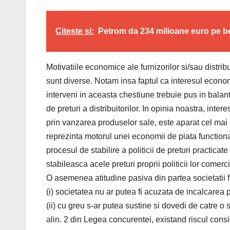
Citeste si:
Petrom da 234 milioane euro pe b
Motivatiile economice ale furnizorilor si/sau distri
sunt diverse. Notam insa faptul ca interesul econom
interveni in aceasta chestiune trebuie pus in balanta
de preturi a distribuitorilor. In opinia noastra, inter
prin vanzarea produselor sale, este aparat cel mai b
reprezinta motorul unei economii de piata functional
procesul de stabilire a politicii de preturi practicat
stabileasca acele preturi proprii politicii lor comerci
O asemenea atitudine pasiva din partea societatii 
(i) societatea nu ar putea fi acuzata de incalcarea p
(ii) cu greu s-ar putea sustine si dovedi de catre o 
alin. 2 din Legea concurentei, existand riscul consid