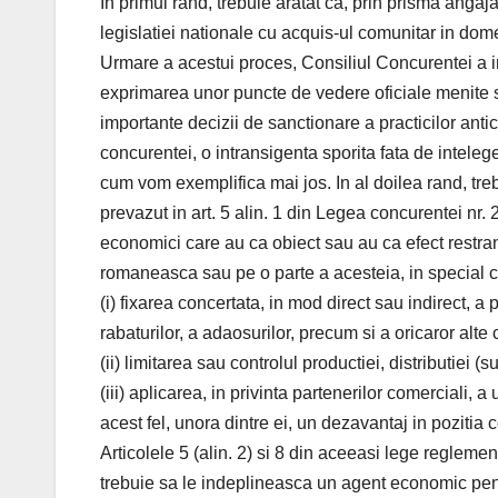
In primul rand, trebuie aratat ca, prin prisma ang
legislatiei nationale cu acquis-ul comunitar in dome
Urmare a acestui proces, Consiliul Concurentei a int
exprimarea unor puncte de vedere oficiale menite sa
importante decizii de sanctionare a practicilor ant
concurentei, o intransigenta sporita fata de inteleg
cum vom exemplifica mai jos. In al doilea rand, tr
prevazut in art. 5 alin. 1 din Legea concurentei nr. 
economici care au ca obiect sau au ca efect restra
romaneasca sau pe o parte a acesteia, in special 
(i) fixarea concertata, in mod direct sau indirect, a 
rabaturilor, a adaosurilor, precum si a oricaror alte 
(ii) limitarea sau controlul productiei, distributiei (su
(iii) aplicarea, in privinta partenerilor comerciali, a
acest fel, unora dintre ei, un dezavantaj in pozitia 
Articolele 5 (alin. 2) si 8 din aceeasi lege reglemen
trebuie sa le indeplineasca un agent economic pen