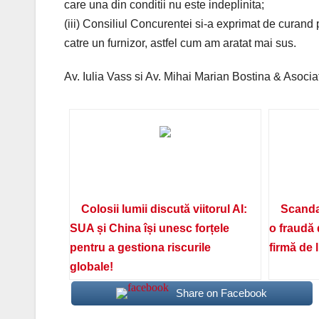
care una din conditii nu este indeplinita;
(iii) Consiliul Concurentei si-a exprimat de curand p
catre un furnizor, astfel cum am aratat mai sus.
Av. Iulia Vass si Av. Mihai Marian Bostina & Asociat
Colosii lumii discută viitorul AI:
Scanda
SUA și China își unesc forțele
o fraudă 
pentru a gestiona riscurile
firmă de 
globale!
Share on Facebook