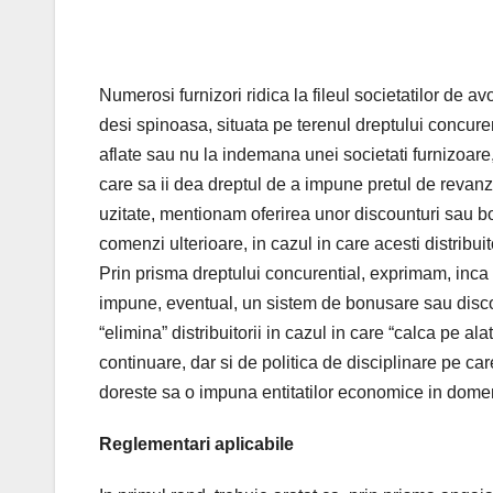
Numerosi furnizori ridica la fileul societatilor de a
desi spinoasa, situata pe terenul dreptului concurente
aflate sau nu la indemana unei societati furnizoare,
care sa ii dea dreptul de a impune pretul de revanz
uzitate, mentionam oferirea unor discounturi sau b
comenzi ulterioare, in cazul in care acesti distribu
Prin prisma dreptului concurential, exprimam, inca 
impune, eventual, un sistem de bonusare sau discou
“elimina” distribuitorii in cazul in care “calca pe al
continuare, dar si de politica de disciplinare pe c
doreste sa o impuna entitatilor economice in dome
Reglementari aplicabile