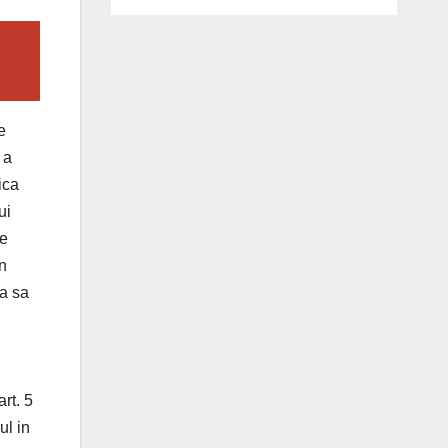
e
 a
ica
ui
re
in
ia sa
rt. 5
ul in