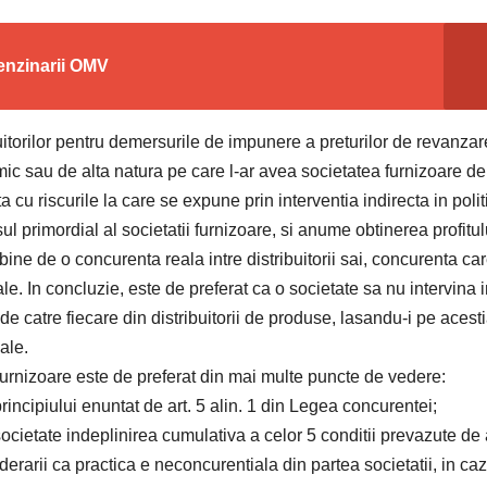
enzinarii OMV
buitorilor pentru demersurile de impunere a preturilor de revanzar
ic sau de alta natura pe care l-ar avea societatea furnizoare de
 cu riscurile la care se expune prin interventia indirecta in polit
esul primordial al societatii furnizoare, si anume obtinerea profitul
ine de o concurenta reala intre distribuitorii sai, concurenta ca
e. In concluzie, este de preferat ca o societate sa nu intervina 
e de catre fiecare din distribuitorii de produse, lasandu-i pe acest
ale.
furnizoare este de preferat din mai multe puncte de vedere:
rincipiului enuntat de art. 5 alin. 1 din Legea concurentei;
societate indeplinirea cumulativa a celor 5 conditii prevazute de a
erarii ca practica e neconcurentiala din partea societatii, in caz