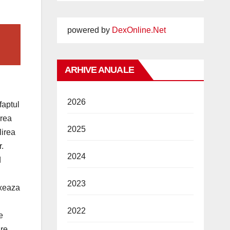
powered by
DexOnline.Net
ARHIVE ANUALE
2026
faptul
erea
2025
lirea
r.
2024
d
2023
ixeaza
2022
e
are