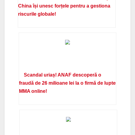
China își unesc forțele pentru a gestiona
riscurile globale!
Scandal uriaș! ANAF descoperă o
fraudă de 26 milioane lei la o firmă de lupte
MMA online!