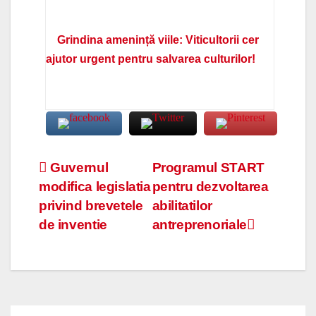
Grindina amenință viile: Viticultorii cer
ajutor urgent pentru salvarea culturilor!
Navigare
Guvernul
Programul START
modifica legislatia
pentru dezvoltarea
în
privind brevetele
abilitatilor
articole
de inventie
antreprenoriale