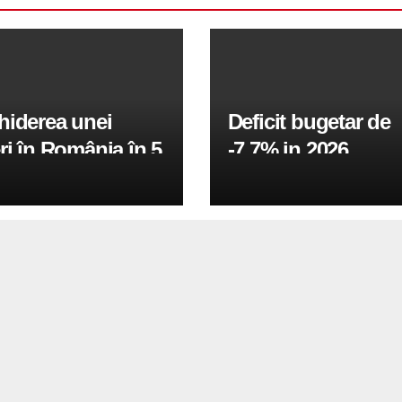
hiderea unei
Deficit bugetar de
ri în România în 5
-7,7% in 2026,
obiectivul pentru 
fiind de 6%