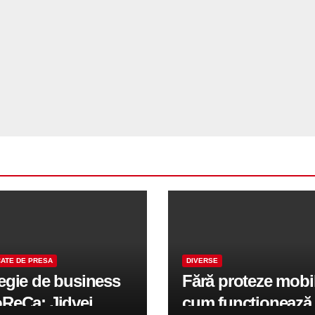
ATE DE PRESA
DIVERSE
tegie de business
Fără proteze mobi
oReCa: Jidvei
cum funcționează