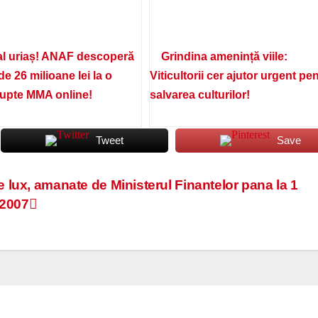
l uriaș! ANAF descoperă
Grindina amenință viile:
de 26 milioane lei la o
Viticultorii cer ajutor urgent pe
lupte MMA online!
salvarea culturilor!
Tweet
Save
e lux, amanate de Ministerul Finantelor pana la 1
 2007