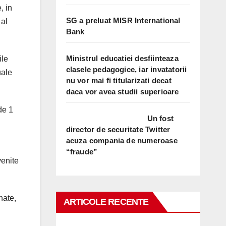
, in
SG a preluat MISR International
 al
Bank
Ministrul educatiei desfiinteaza
ile
clasele pedagogice, iar invatatorii
uale
nu vor mai fi titularizati decat
daca vor avea studii superioare
de 1
Un fost
director de securitate Twitter
acuza compania de numeroase
“fraude”
venite
nate,
ARTICOLE RECENTE