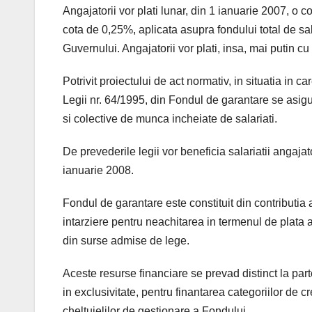
Angajatorii vor plati lunar, din 1 ianuarie 2007, o c
cota de 0,25%, aplicata asupra fondului total de sal
Guvernului. Angajatorii vor plati, insa, mai putin c
Potrivit proiectului de act normativ, in situatia in c
Legii nr. 64/1995, din Fondul de garantare se asigur
si colective de munca incheiate de salariati.
De prevederile legii vor beneficia salariatii angaja
ianuarie 2008.
Fondul de garantare este constituit din contributia 
intarziere pentru neachitarea in termenul de plata 
din surse admise de lege.
Aceste resurse financiare se prevad distinct la part
in exclusivitate, pentru finantarea categoriilor de 
cheltuielilor de gestionare a Fondului.