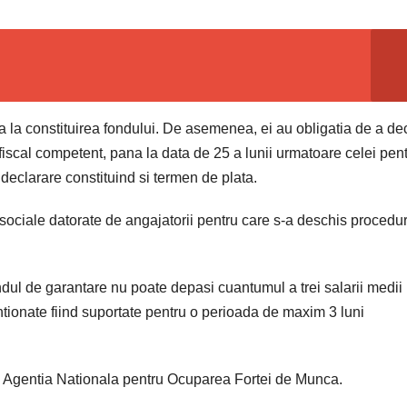
pa la constituirea fondului. De asemenea, ei au obligatia de a de
 fiscal competent, pana la data de 25 a lunii urmatoare celei pen
 declarare constituind si termen de plata.
 sociale datorate de angajatorii pentru care s-a deschis procedu
ndul de garantare nu poate depasi cuantumul a trei salarii medii
ntionate fiind suportate pentru o perioada de maxim 3 luni
e Agentia Nationala pentru Ocuparea Fortei de Munca.