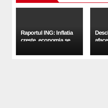
Raportul ING: Inflatia
Desc
creste, economia se
aface
indreapta spre crestere
pași
in a doua jumatate a
anului 2026