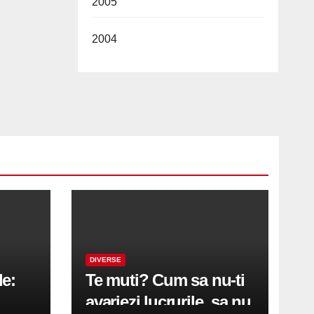
2005
2004
DIVERSE
le:
Te muti? Cum sa nu-ti
avariezi lucrurile, sa nu