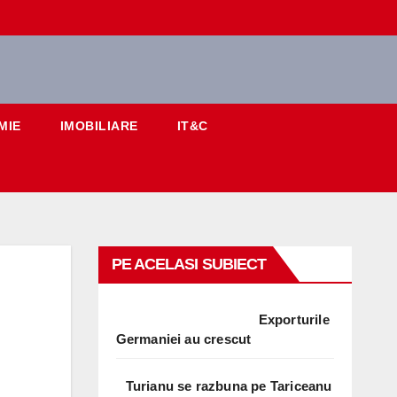
MIE
IMOBILIARE
IT&C
PE ACELASI SUBIECT
Exporturile
Germaniei au crescut
Turianu se razbuna pe Tariceanu