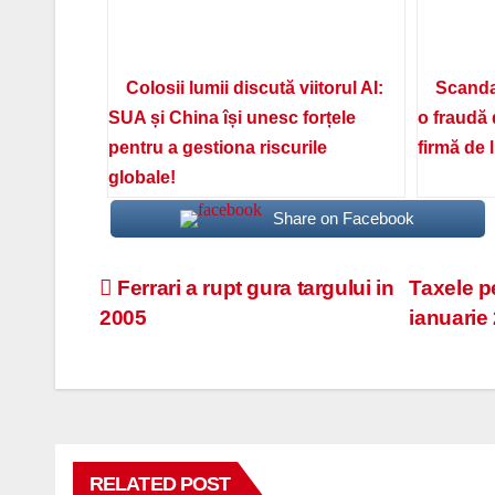
Colosii lumii discută viitorul AI:
Scanda
SUA și China își unesc forțele
o fraudă 
pentru a gestiona riscurile
firmă de 
globale!
Share on Facebook
Navigare
Ferrari a rupt gura targului in
Taxele p
2005
ianuarie
în
articole
RELATED POST