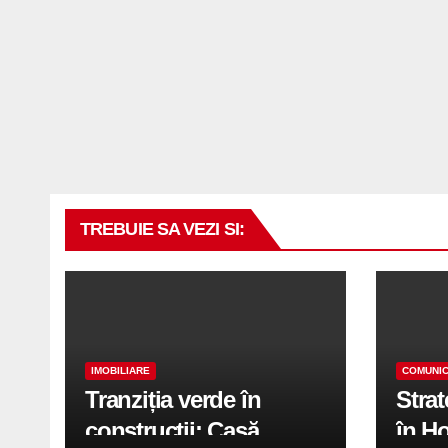
TREBUIE SA VEZI SI:
IMOBILIARE
COMUNIC
Tranziția verde în
Stra
construcții: Casă
în H