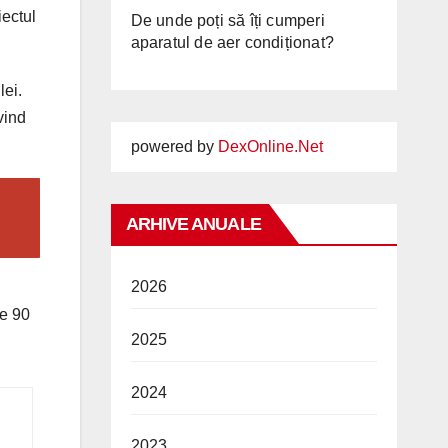
iectul
De unde poți să îți cumperi
aparatul de aer condiționat?
lei.
vind
powered by
DexOnline.Net
ARHIVE ANUALE
2026
de 90
2025
2024
2023