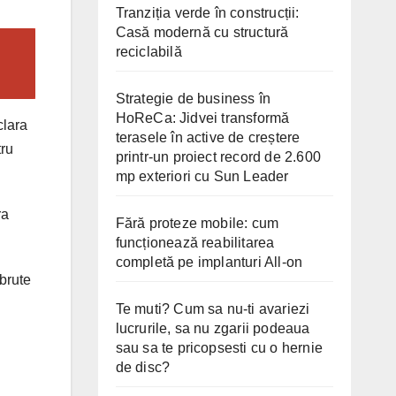
Tranziția verde în construcții:
Casă modernă cu structură
reciclabilă
Strategie de business în
HoReCa: Jidvei transformă
clara
terasele în active de creștere
tru
printr-un proiect record de 2.600
mp exteriori cu Sun Leader
ra
Fără proteze mobile: cum
funcționează reabilitarea
completă pe implanturi All-on
 brute
Te muti? Cum sa nu-ti avariezi
lucrurile, sa nu zgarii podeaua
sau sa te pricopsesti cu o hernie
de disc?