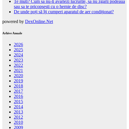
Te muti? Cum sa nu-ti avariezi lucrurile, sa nu zgarii podeaua
sau sa te pricopsesti cu o hernie de disc?
De unde poți să îți cumperi aparatul de aer condiționat?
powered by
DexOnline.Net
Arhive Anuale
2026
2025
2024
2023
2022
2021
2020
2019
2018
2017
2016
2015
2014
2013
2012
2010
2009