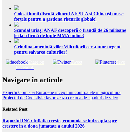
Colosii lumii discută viitorul AI: SUA și China își unesc
forțele pentru a gestiona riscurile globale!
Scandal uriaș! ANAF descoperă o fraudă de 26 milioane
lei la o firmă de lupte MMA online!
Grindina amenință viile: Viticultorii cer ajutor urgent
pentru salvarea culturilor!
Share on
Tweet
Save
Facebook
Navigare în articole
Expertii Comisiei Europene incep luni controalele in agricultura
Proiectul de Cod silvic favorizeaza crearea de «paduri de vile»
Related Post
Raportul ING: Inflatia creste, economia se indreapta spre
crestere in a doua jumatate a anului 2026