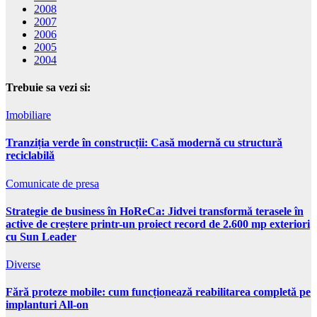
2008
2007
2006
2005
2004
Trebuie sa vezi si:
Imobiliare
Tranziția verde în construcții: Casă modernă cu structură
reciclabilă
Comunicate de presa
Strategie de business în HoReCa: Jidvei transformă terasele în
active de creștere printr-un proiect record de 2.600 mp exteriori
cu Sun Leader
Diverse
Fără proteze mobile: cum funcționează reabilitarea completă pe
implanturi All-on