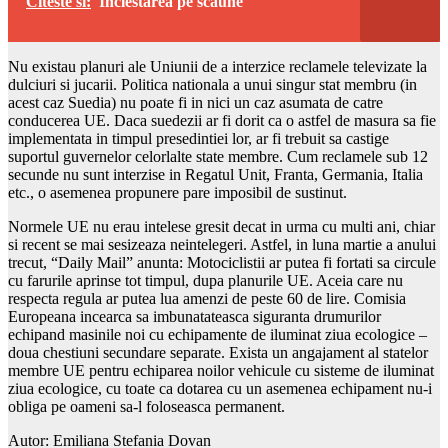
Citeste si:
Inclestarea pe scaune
Nu existau planuri ale Uniunii de a interzice reclamele televizate la
dulciuri si jucarii. Politica nationala a unui singur stat membru (in
acest caz Suedia) nu poate fi in nici un caz asumata de catre
conducerea UE. Daca suedezii ar fi dorit ca o astfel de masura sa fie
implementata in timpul presedintiei lor, ar fi trebuit sa castige
suportul guvernelor celorlalte state membre. Cum reclamele sub 12
secunde nu sunt interzise in Regatul Unit, Franta, Germania, Italia
etc., o asemenea propunere pare imposibil de sustinut.
Normele UE nu erau intelese gresit decat in urma cu multi ani, chiar
si recent se mai sesizeaza neintelegeri. Astfel, in luna martie a anului
trecut, “Daily Mail” anunta: Motociclistii ar putea fi fortati sa circule
cu farurile aprinse tot timpul, dupa planurile UE. Aceia care nu
respecta regula ar putea lua amenzi de peste 60 de lire. Comisia
Europeana incearca sa imbunatateasca siguranta drumurilor
echipand masinile noi cu echipamente de iluminat ziua ecologice –
doua chestiuni secundare separate. Exista un angajament al statelor
membre UE pentru echiparea noilor vehicule cu sisteme de iluminat
ziua ecologice, cu toate ca dotarea cu un asemenea echipament nu-i
obliga pe oameni sa-l foloseasca permanent.
Autor: Emiliana Stefania Dovan