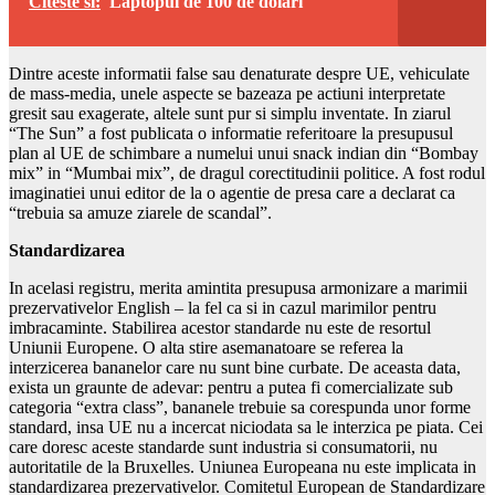
Citeste si:
Laptopul de 100 de dolari
Dintre aceste informatii false sau denaturate despre UE, vehiculate
de mass-media, unele aspecte se bazeaza pe actiuni interpretate
gresit sau exagerate, altele sunt pur si simplu inventate. In ziarul
“The Sun” a fost publicata o informatie referitoare la presupusul
plan al UE de schimbare a numelui unui snack indian din “Bombay
mix” in “Mumbai mix”, de dragul corectitudinii politice. A fost rodul
imaginatiei unui editor de la o agentie de presa care a declarat ca
“trebuia sa amuze ziarele de scandal”.
Standardizarea
In acelasi registru, merita amintita presupusa armonizare a marimii
prezervativelor English – la fel ca si in cazul marimilor pentru
imbracaminte. Stabilirea acestor standarde nu este de resortul
Uniunii Europene. O alta stire asemanatoare se referea la
interzicerea bananelor care nu sunt bine curbate. De aceasta data,
exista un graunte de adevar: pentru a putea fi comercializate sub
categoria “extra class”, bananele trebuie sa corespunda unor forme
standard, insa UE nu a incercat niciodata sa le interzica pe piata. Cei
care doresc aceste standarde sunt industria si consumatorii, nu
autoritatile de la Bruxelles. Uniunea Europeana nu este implicata in
standardizarea prezervativelor. Comitetul European de Standardizare