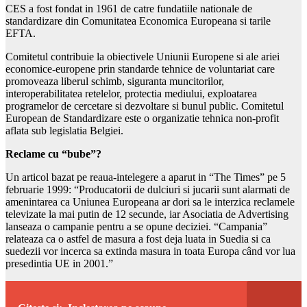
CES a fost fondat in 1961 de catre fundatiile nationale de
standardizare din Comunitatea Economica Europeana si tarile
EFTA.
Comitetul contribuie la obiectivele Uniunii Europene si ale ariei
economice-europene prin standarde tehnice de voluntariat care
promoveaza liberul schimb, siguranta muncitorilor,
interoperabilitatea retelelor, protectia mediului, exploatarea
programelor de cercetare si dezvoltare si bunul public. Comitetul
European de Standardizare este o organizatie tehnica non-profit
aflata sub legislatia Belgiei.
Reclame cu “bube”?
Un articol bazat pe reaua-intelegere a aparut in “The Times” pe 5
februarie 1999: “Producatorii de dulciuri si jucarii sunt alarmati de
amenintarea ca Uniunea Europeana ar dori sa le interzica reclamele
televizate la mai putin de 12 secunde, iar Asociatia de Advertising
lanseaza o campanie pentru a se opune deciziei. “Campania”
relateaza ca o astfel de masura a fost deja luata in Suedia si ca
suedezii vor incerca sa extinda masura in toata Europa când vor lua
presedintia UE in 2001.”