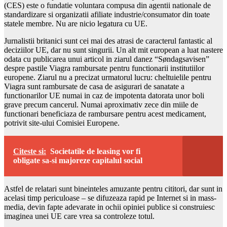
(CES) este o fundatie voluntara compusa din agentii nationale de
standardizare si organizatii afiliate industrie/consumator din toate
statele membre. Nu are nicio legatura cu UE.
Jurnalistii britanici sunt cei mai des atrasi de caracterul fantastic al
deciziilor UE, dar nu sunt singurii. Un alt mit european a luat nastere
odata cu publicarea unui articol in ziarul danez “Søndagsavisen”
despre pastile Viagra rambursate pentru functionarii institutiilor
europene. Ziarul nu a precizat urmatorul lucru: cheltuielile pentru
Viagra sunt rambursate de casa de asigurari de sanatate a
functionarilor UE numai in caz de impotenta datorata unor boli
grave precum cancerul. Numai aproximativ zece din miile de
functionari beneficiaza de rambursare pentru acest medicament,
potrivit site-ului Comisiei Europene.
Citeste si:
Societatile de leasing vor fi
obligate sa-si majoreze capitalul social
Astfel de relatari sunt bineinteles amuzante pentru cititori, dar sunt in
acelasi timp periculoase – se difuzeaza rapid pe Internet si in mass-
media, devin fapte adevarate in ochii opiniei publice si construiesc
imaginea unei UE care vrea sa controleze totul.