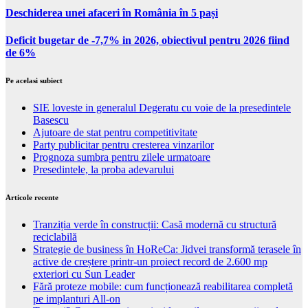
Deschiderea unei afaceri în România în 5 pași
Deficit bugetar de -7,7% in 2026, obiectivul pentru 2026 fiind
de 6%
Pe acelasi subiect
SIE loveste in generalul Degeratu cu voie de la presedintele
Basescu
Ajutoare de stat pentru competitivitate
Party publicitar pentru cresterea vinzarilor
Prognoza sumbra pentru zilele urmatoare
Presedintele, la proba adevarului
Articole recente
Tranziția verde în construcții: Casă modernă cu structură
reciclabilă
Strategie de business în HoReCa: Jidvei transformă terasele în
active de creștere printr-un proiect record de 2.600 mp
exteriori cu Sun Leader
Fără proteze mobile: cum funcționează reabilitarea completă
pe implanturi All-on