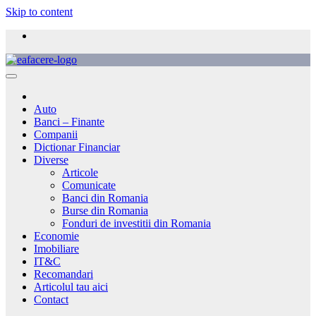
Skip to content
Auto
Banci – Finante
Companii
Dictionar Financiar
Diverse
Articole
Comunicate
Banci din Romania
Burse din Romania
Fonduri de investitii din Romania
Economie
Imobiliare
IT&C
Recomandari
Articolul tau aici
Contact