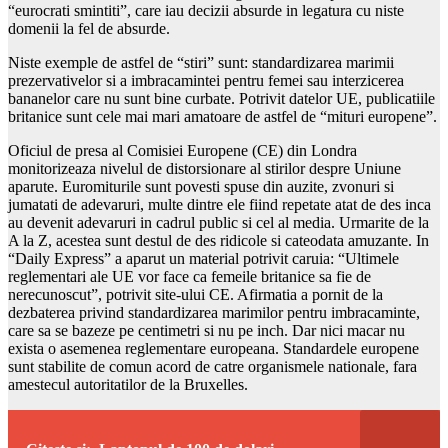
“eurocrati smintiti”, care iau decizii absurde in legatura cu niste
domenii la fel de absurde.
Niste exemple de astfel de “stiri” sunt: standardizarea marimii
prezervativelor si a imbracamintei pentru femei sau interzicerea
bananelor care nu sunt bine curbate. Potrivit datelor UE, publicatiile
britanice sunt cele mai mari amatoare de astfel de “mituri europene”.
Oficiul de presa al Comisiei Europene (CE) din Londra
monitorizeaza nivelul de distorsionare al stirilor despre Uniune
aparute. Euromiturile sunt povesti spuse din auzite, zvonuri si
jumatati de adevaruri, multe dintre ele fiind repetate atat de des inca
au devenit adevaruri in cadrul public si cel al media. Urmarite de la
A la Z, acestea sunt destul de des ridicole si cateodata amuzante. In
“Daily Express” a aparut un material potrivit caruia: “Ultimele
reglementari ale UE vor face ca femeile britanice sa fie de
nerecunoscut”, potrivit site-ului CE. Afirmatia a pornit de la
dezbaterea privind standardizarea marimilor pentru imbracaminte,
care sa se bazeze pe centimetri si nu pe inch. Dar nici macar nu
exista o asemenea reglementare europeana. Standardele europene
sunt stabilite de comun acord de catre organismele nationale, fara
amestecul autoritatilor de la Bruxelles.