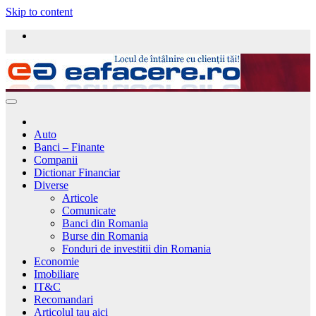
Skip to content
Auto
Banci – Finante
Companii
Dictionar Financiar
Diverse
Articole
Comunicate
Banci din Romania
Burse din Romania
Fonduri de investitii din Romania
Economie
Imobiliare
IT&C
Recomandari
Articolul tau aici