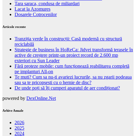
Tara saraca, condusa de miliardari
Lacat la Azomures
Dosarele Cotrocenilor
Articole recente
Tranziția verde în construcții: Casă modernă cu structură
reciclabilă
Strategie de business în HoReCa: Jidvei transformă terasele în
active de creștere printr-un proiect record de 2.600 mp
exteriori cu Sun Leader
Fără proteze mobile: cum funcționează reabilitarea completă
pe implanturi All-on
Te muti? Cum sa nu-ti avariezi lucrurile, sa nu zgarii podeaua
sau sa te pricopsesti cu o hernie de disc?
De unde poți să îți cumperi aparatul de aer condiționat?
powered by
DexOnline.Net
Arhive Anuale
2026
2025
2024