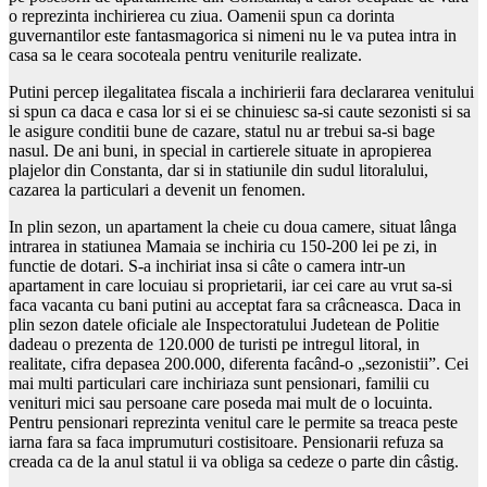
o reprezinta inchirierea cu ziua. Oamenii spun ca dorinta
guvernantilor este fantasmagorica si nimeni nu le va putea intra in
casa sa le ceara socoteala pentru veniturile realizate.
Putini percep ilegalitatea fiscala a inchirierii fara declararea venitului
si spun ca daca e casa lor si ei se chinuiesc sa-si caute sezonisti si sa
le asigure conditii bune de cazare, statul nu ar trebui sa-si bage
nasul. De ani buni, in special in cartierele situate in apropierea
plajelor din Constanta, dar si in statiunile din sudul litoralului,
cazarea la particulari a devenit un fenomen.
In plin sezon, un apartament la cheie cu doua camere, situat lânga
intrarea in statiunea Mamaia se inchiria cu 150-200 lei pe zi, in
functie de dotari. S-a inchiriat insa si câte o camera intr-un
apartament in care locuiau si proprietarii, iar cei care au vrut sa-si
faca vacanta cu bani putini au acceptat fara sa crâcneasca. Daca in
plin sezon datele oficiale ale Inspectoratului Judetean de Politie
dadeau o prezenta de 120.000 de turisti pe intregul litoral, in
realitate, cifra depasea 200.000, diferenta facând-o „sezonistii”. Cei
mai multi particulari care inchiriaza sunt pensionari, familii cu
venituri mici sau persoane care poseda mai mult de o locuinta.
Pentru pensionari reprezinta venitul care le permite sa treaca peste
iarna fara sa faca imprumuturi costisitoare. Pensionarii refuza sa
creada ca de la anul statul ii va obliga sa cedeze o parte din câstig.