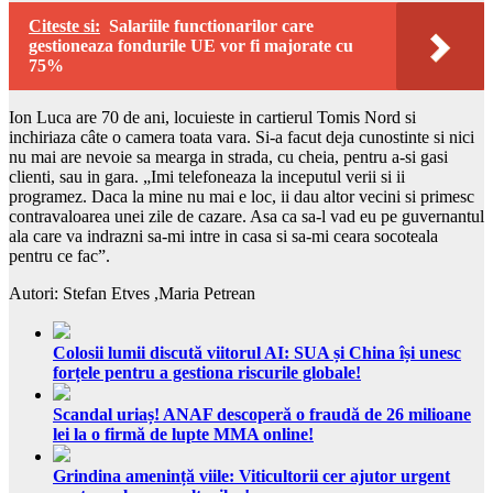
Citeste si:
Salariile functionarilor care
gestioneaza fondurile UE vor fi majorate cu
75%
Ion Luca are 70 de ani, locuieste in cartierul Tomis Nord si
inchiriaza câte o camera toata vara. Si-a facut deja cunostinte si nici
nu mai are nevoie sa mearga in strada, cu cheia, pentru a-si gasi
clienti, sau in gara. „Imi telefoneaza la inceputul verii si ii
programez. Daca la mine nu mai e loc, ii dau altor vecini si primesc
contravaloarea unei zile de cazare. Asa ca sa-l vad eu pe guvernantul
ala care va indrazni sa-mi intre in casa si sa-mi ceara socoteala
pentru ce fac”.
Autori: Stefan Etves ,Maria Petrean
Colosii lumii discută viitorul AI: SUA și China își unesc
forțele pentru a gestiona riscurile globale!
Scandal uriaș! ANAF descoperă o fraudă de 26 milioane
lei la o firmă de lupte MMA online!
Grindina amenință viile: Viticultorii cer ajutor urgent