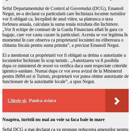
Seful Departamentului de Control al Guvernului (DCG), Emanoil
Negut, ne-a declarat ca particularii care închiriaza locuinte turistilor
vor fi obligati ca, începând de anul viitor, sa plateasca o taxa
forfetara anuala, calculata la suma totala rezultata din închiriere.
„Vor fi echipe de comisari de la Garda Financiara aflati în gara cu
bagaje, care vor cauta cazare la particulari. Acestia se vor legitima în
momentul în care observa ca proprietarul locuintei nu elibereaza o
chitanta fiscala pentru suma primita”, a precizat Emanoil Negut.
El a mentionat ca proprietarii vor fi obligati sa detina o autorizatie a
locuintelor închiriate în scop turistic. „Autorizarea va fi posibila
dupa ce ministerul de resort va verifica daca sunt respectate criteriile
igienico-sanitare. Numai dupa ce vor avea avizul de la Ministerul
pentru IMM-uri si Turism, proprietarii vor putea obtine autorizatie de
functionare de la autoritatile locale”, a spus Negut.
Citeste si:
Panica aviara
Noaptea, turistii nu mai au voie sa faca baie in mare
Seful DCG a mai declarat ca va propune reducerea amenzilor pentru