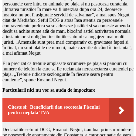
persoanele care intra cu animale pe plaja si nu pastreaza curatenia.
„Intrarea turistilor în mare va fi interzisa dupa ora 24, deoarece
noaptea nu pot fi asigurate servicii de salvamar”, a mai spus Negut,
citat de Mediafax. Seful DCG a atras însa atentia ca persoanele
contraveniente prefera sa se adreseze justitiei si sa conteste amenda
decât sa achite sume atât de mari, blocând astfel activitatea normala
a instantelor si obligând institutiile statului sa angajeze mai multi
juristi. „Amenzile sunt prea mari comparativ cu gravitatea faptei si,
în final, nu sunt platite de nimeni, toate cazurile ducând în instanta”,
a mai afirmat Negut.
El a precizat ca trebuie amplasate scrumiere pe plaja si panouri cu
numere de telefon la care sa fie reclamata nerespectarea curateniei pe
plaja. „Trebuie ridicate sezlongurile în fiecare seara pentru
curatenie”, spune Emanoil Negut.
Particularii nici nu vor sa auda de impozitare
Citeste si:
Beneficiarii dau socoteala Fiscului
pentru neplata TVA
Declaratiile sefului DCG, Emanoil Negut, i-au luat prin surprindere
pe posesorii de apartamente din Constanta, a caror ocupatie de vara