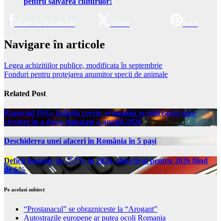
pentru salvarea culturilor!
Share on Facebook
Tweet
Save
Navigare în articole
Legea achizitiilor publice, modificata în septembrie
Fonduri pentru protejarea anumitor specii de animale
Related Post
Raportul ING: Inflatia creste, economia se indreapta spre
crestere in a doua jumatate a anului 2026
Deschiderea unei afaceri în România în 5 pași
Deficit bugetar de -7,7% in 2026, obiectivul pentru 2026 fiind
de 6%
Pe acelasi subiect
“Prostanacul” se obrazniceste la “Arogant”
Autostrazile europene ar putea ocoli Romania