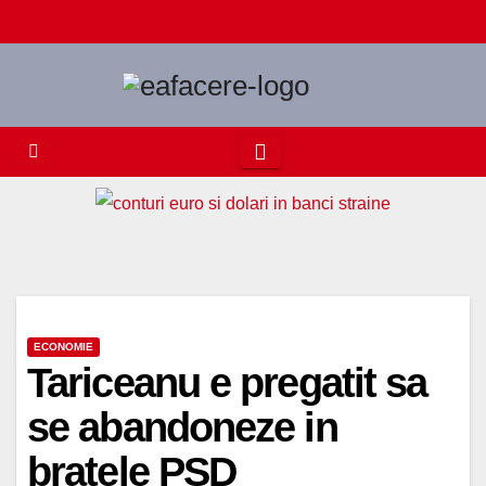
Skip
to
content
ECONOMIE
Tariceanu e pregatit sa
se abandoneze in
bratele PSD