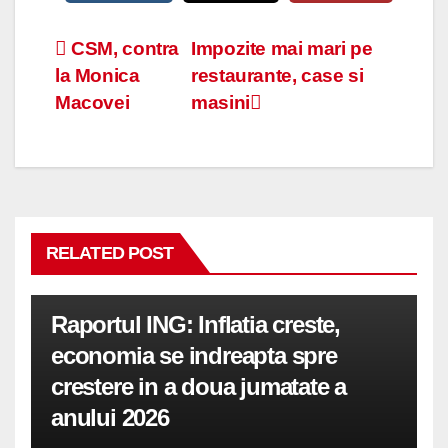
Navigare
CSM, contra
Impozite mai mari pe
la Monica
restaurante, case si
în
Macovei
masini
articole
RELATED POST
Raportul ING: Inflatia creste,
economia se indreapta spre
crestere in a doua jumatate a
anului 2026