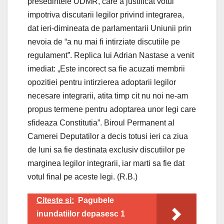
presedintele UDMR, care a justificat votul
impotriva discutarii legilor privind integrarea,
dat ieri-dimineata de parlamentarii Uniunii prin
nevoia de “a nu mai fi intirziate discutiile pe
regulament”. Replica lui Adrian Nastase a venit
imediat: „Este incorect sa fie acuzati membrii
opozitiei pentru intirzierea adoptarii legilor
necesare integrarii, atita timp cit nu noi ne-am
propus termene pentru adoptarea unor legi care
sfideaza Constitutia”. Biroul Permanent al
Camerei Deputatilor a decis totusi ieri ca ziua
de luni sa fie destinata exclusiv discutiilor pe
marginea legilor integrarii, iar marti sa fie dat
votul final pe aceste legi. (R.B.)
Citeste si:
Pagubele
inundatiilor depasesc 1