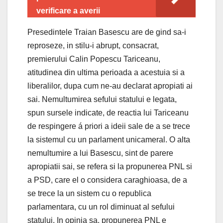
verificare a averii
Presedintele Traian Basescu are de gind sa-i
reproseze, in stilu-i abrupt, consacrat,
premierului Calin Popescu Tariceanu,
atitudinea din ultima perioada a acestuia si a
liberalilor, dupa cum ne-au declarat apropiati ai
sai. Nemultumirea sefului statului e legata,
spun sursele indicate, de reactia lui Tariceanu
de respingere á priori a ideii sale de a se trece
la sistemul cu un parlament unicameral. O alta
nemultumire a lui Basescu, sint de parere
apropiatii sai, se refera si la propunerea PNL si
a PSD, care el o considera caraghioasa, de a
se trece la un sistem cu o republica
parlamentara, cu un rol diminuat al sefului
statului. In opinia sa, propunerea PNL e