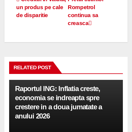
Navigare
un produs pe cale
Rompetrol
în
de disparitie
continua sa
articole
creasca
RELATED POST
Raportul ING: Inflatia creste,
economia se indreapta spre
crestere in a doua jumatate a
anului 2026