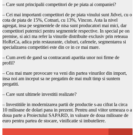
– Care sunt principalii competitori de pe piata ai companiei?
– Cei mai importanti competitori de pe piata vinului sunt Jidvei, cu o
cota de piata de 15%, Cotnari, cu 13%, Vincon. Asta la nivel
agregat, insa pe segmentele de nisa sunt producatori mai mici, dar
competitori puternici pentru segmentele respective. In special pe on
premise, si aici ma refer la vinurile distribuite exclusiv prin reteaua
HoReCa, adica prin restaurante, cluburi, cafenele, segmentarea si
specializarea competitiei este din ce in ce mai mare.
– Cum aveti de gand sa contracarati aparitia unor noi firme de
profil?
– Cea mai mare provocare va veni din partea vinurilor din import,
insa noi am inceput sa ne pregatim de mai mult timp si suntem
pregatiti.
– Care sunt ultimele investitii realizate?
– Investitiile in modernizarea partii de productie s-au cifrat la circa
10 milioane de dolari pana in prezent. Pentru anul viitor urmeaza o a
doua parte a Proiectului SAPARD, in valoare de doua milioane de
euro pentru partea de stocare, vinificatie si imbuteliere.