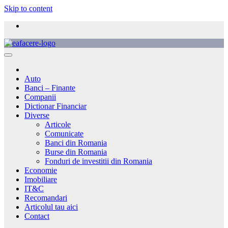
Skip to content
Auto
Banci – Finante
Companii
Dictionar Financiar
Diverse
Articole
Comunicate
Banci din Romania
Burse din Romania
Fonduri de investitii din Romania
Economie
Imobiliare
IT&C
Recomandari
Articolul tau aici
Contact