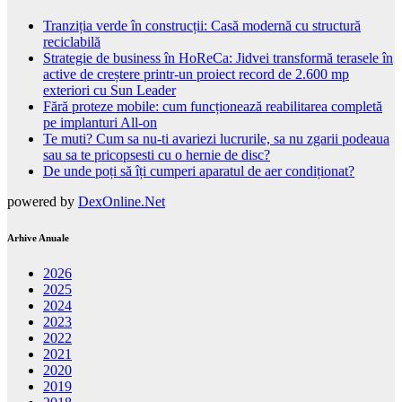
Tranziția verde în construcții: Casă modernă cu structură
reciclabilă
Strategie de business în HoReCa: Jidvei transformă terasele în
active de creștere printr-un proiect record de 2.600 mp
exteriori cu Sun Leader
Fără proteze mobile: cum funcționează reabilitarea completă
pe implanturi All-on
Te muti? Cum sa nu-ti avariezi lucrurile, sa nu zgarii podeaua
sau sa te pricopsesti cu o hernie de disc?
De unde poți să îți cumperi aparatul de aer condiționat?
powered by
DexOnline.Net
Arhive Anuale
2026
2025
2024
2023
2022
2021
2020
2019