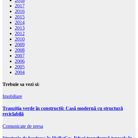
2018
2017
2016
2015
2014
2013
2012
2010
2009
2008
2007
2006
2005
2004
Trebuie sa vezi si:
Imobiliare
Tranziția verde în construcții: Casă modernă cu structură
reciclabilă
Comunicate de presa