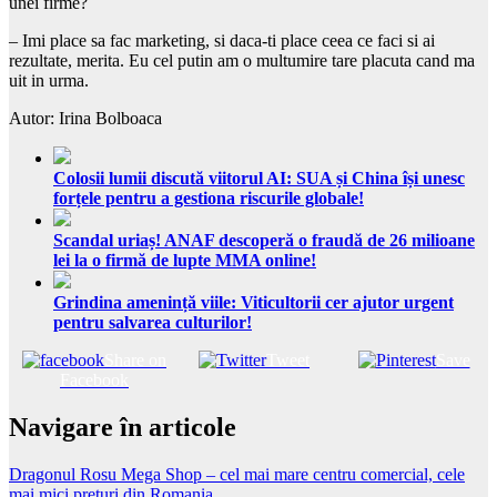
unei firme?
– Imi place sa fac marketing, si daca-ti place ceea ce faci si ai
rezultate, merita. Eu cel putin am o multumire tare placuta cand ma
uit in urma.
Autor: Irina Bolboaca
Colosii lumii discută viitorul AI: SUA și China își unesc
forțele pentru a gestiona riscurile globale!
Scandal uriaș! ANAF descoperă o fraudă de 26 milioane
lei la o firmă de lupte MMA online!
Grindina amenință viile: Viticultorii cer ajutor urgent
pentru salvarea culturilor!
Share on
Tweet
Save
Facebook
Navigare în articole
Dragonul Rosu Mega Shop – cel mai mare centru comercial, cele
mai mici preturi din Romania