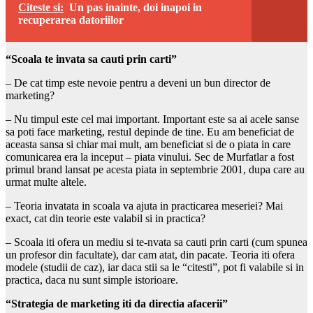
Citeste si:
Un pas inainte, doi inapoi in
recuperarea datoriilor
“Scoala te invata sa cauti prin carti”
– De cat timp este nevoie pentru a deveni un bun director de
marketing?
– Nu timpul este cel mai important. Important este sa ai acele sanse
sa poti face marketing, restul depinde de tine. Eu am beneficiat de
aceasta sansa si chiar mai mult, am beneficiat si de o piata in care
comunicarea era la inceput – piata vinului. Sec de Murfatlar a fost
primul brand lansat pe acesta piata in septembrie 2001, dupa care au
urmat multe altele.
– Teoria invatata in scoala va ajuta in practicarea meseriei? Mai
exact, cat din teorie este valabil si in practica?
– Scoala iti ofera un mediu si te-nvata sa cauti prin carti (cum spunea
un profesor din facultate), dar cam atat, din pacate. Teoria iti ofera
modele (studii de caz), iar daca stii sa le “citesti”, pot fi valabile si in
practica, daca nu sunt simple istorioare.
“Strategia de marketing iti da directia afacerii”