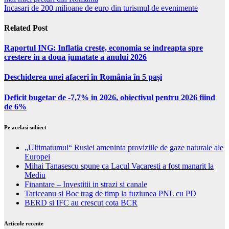
Incasari de 200 milioane de euro din turismul de evenimente
Related Post
Raportul ING: Inflatia creste, economia se indreapta spre
crestere in a doua jumatate a anului 2026
Deschiderea unei afaceri în România în 5 pași
Deficit bugetar de -7,7% in 2026, obiectivul pentru 2026 fiind
de 6%
Pe acelasi subiect
„Ultimatumul“ Rusiei ameninta proviziile de gaze naturale ale
Europei
Mihai Tanasescu spune ca Lacul Vacaresti a fost manarit la
Mediu
Finantare – Investitii in strazi si canale
Tariceanu si Boc trag de timp la fuziunea PNL cu PD
BERD si IFC au crescut cota BCR
Articole recente