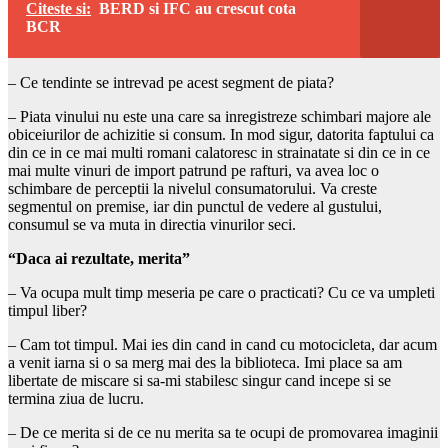
Citeste si:
BERD si IFC au crescut cota
BCR
– Ce tendinte se intrevad pe acest segment de piata?
– Piata vinului nu este una care sa inregistreze schimbari majore ale
obiceiurilor de achizitie si consum. In mod sigur, datorita faptului ca
din ce in ce mai multi romani calatoresc in strainatate si din ce in ce
mai multe vinuri de import patrund pe rafturi, va avea loc o
schimbare de perceptii la nivelul consumatorului. Va creste
segmentul on premise, iar din punctul de vedere al gustului,
consumul se va muta in directia vinurilor seci.
“Daca ai rezultate, merita”
– Va ocupa mult timp meseria pe care o practicati? Cu ce va umpleti
timpul liber?
– Cam tot timpul. Mai ies din cand in cand cu motocicleta, dar acum
a venit iarna si o sa merg mai des la biblioteca. Imi place sa am
libertate de miscare si sa-mi stabilesc singur cand incepe si se
termina ziua de lucru.
– De ce merita si de ce nu merita sa te ocupi de promovarea imaginii