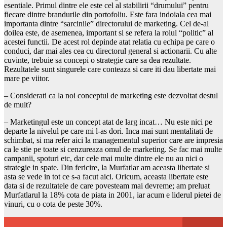
esentiale. Primul dintre ele este cel al stabilirii “drumului” pentru
fiecare dintre brandurile din portofoliu. Este fara indoiala cea mai
importanta dintre “sarcinile” directorului de marketing. Cel de-al
doilea este, de asemenea, important si se refera la rolul “politic” al
acestei functii. De acest rol depinde atat relatia cu echipa pe care o
conduci, dar mai ales cea cu directorul general si actionarii. Cu alte
cuvinte, trebuie sa concepi o strategie care sa dea rezultate.
Rezultatele sunt singurele care conteaza si care iti dau libertate mai
mare pe viitor.
– Considerati ca la noi conceptul de marketing este dezvoltat destul
de mult?
– Marketingul este un concept atat de larg incat… Nu este nici pe
departe la nivelul pe care mi l-as dori. Inca mai sunt mentalitati de
schimbat, si ma refer aici la managementul superior care are impresia
ca le stie pe toate si cenzureaza omul de marketing. Se fac mai multe
campanii, spoturi etc, dar cele mai multe dintre ele nu au nici o
strategie in spate. Din fericire, la Murfatlar am aceasta libertate si
asta se vede in tot ce s-a facut aici. Oricum, aceasta libertate este
data si de rezultatele de care povesteam mai devreme; am preluat
Murfatlarul la 18% cota de piata in 2001, iar acum e liderul pietei de
vinuri, cu o cota de peste 30%.