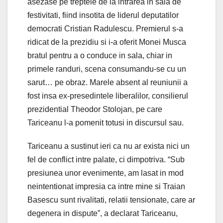
asezase pe treptele de la intrarea in sala de
festivitati, fiind insotita de liderul deputatilor
democrati Cristian Radulescu. Premierul s-a
ridicat de la prezidiu si i-a oferit Monei Musca
bratul pentru a o conduce in sala, chiar in
primele randuri, scena consumandu-se cu un
sarut… pe obraz. Marele absent al reuniunii a
fost insa ex-presedintele liberalilor, consilierul
prezidential Theodor Stolojan, pe care
Tariceanu l-a pomenit totusi in discursul sau.
Tariceanu a sustinut ieri ca nu ar exista nici un
fel de conflict intre palate, ci dimpotriva. “Sub
presiunea unor evenimente, am lasat in mod
neintentionat impresia ca intre mine si Traian
Basescu sunt rivalitati, relatii tensionate, care ar
degenera in dispute”, a declarat Tariceanu,