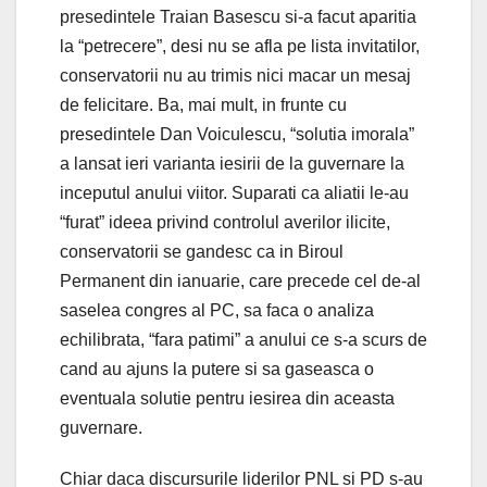
presedintele Traian Basescu si-a facut aparitia
la “petrecere”, desi nu se afla pe lista invitatilor,
conservatorii nu au trimis nici macar un mesaj
de felicitare. Ba, mai mult, in frunte cu
presedintele Dan Voiculescu, “solutia imorala”
a lansat ieri varianta iesirii de la guvernare la
inceputul anului viitor. Suparati ca aliatii le-au
“furat” ideea privind controlul averilor ilicite,
conservatorii se gandesc ca in Biroul
Permanent din ianuarie, care precede cel de-al
saselea congres al PC, sa faca o analiza
echilibrata, “fara patimi” a anului ce s-a scurs de
cand au ajuns la putere si sa gaseasca o
eventuala solutie pentru iesirea din aceasta
guvernare.
Chiar daca discursurile liderilor PNL si PD s-au