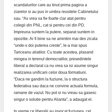
scandalurilor care au tinut prima pagina a
ziarelor si au pus in umbra reusitele Cabinetului
sau. “As vrea sa fie foarte clar atat pentru
colegii din PNL, cat si pentru cei din PD.
Impreuna suntem la putere, separat suntem in
opozitie. Ar fi bine sa ne amintim mai des zicala
“unde-s doi puterea creste”, le-a mai spus
Tariceanu aliatilor. Cu toate acestea, plasand
mingea in terenul democratilor, presedintele
liberal a declarat ca nu vrea sa isi asume singur
realizarea unificarii celor doua formatiuni.
“Daca ne gandim la fuziune, la o structura
federativa sau daca ne convine actuala formula,
ramane de vazut. Nu pot si nu vreau sa gasesc
singur o solutie pentru Alianta”, a adaugat el.
In vreme ce liberalii au invocat fuziunea, cel