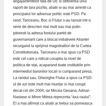
angajamentelor fata de UE si obtinerea unui
raport de tara pozitiv, aliatii si-au mai amintit ca
principalul lor adversar politic este PSD. Pe
rand, Tariceanu, Boc si Flutur s-au lansat intr-o
serie de descrieri mai mult sau mai putin
pitoresti la adresa fostului partid de
guvernamant care a blocat initiativele Aliantei
recurgand la sprijinul magistratilor de la Curtea
Constitutionala. Tariceanu a mai spus ca PSD
este cel care a ridicat coruptia la nivel de
politica de stat, acaparand toate institutiile prin
intermediul baronilor locali si cumparand presa.
La randul sau, Gheorghe Flutur a spus ca PSD-
ul de azi este mult mai murdar si mai corupt
decat cel din 2004, iar Mircea Geoana, Adrian
Nastase si Miron Mitrea reprezinta “axa raului”.
El a mai afirmat ca aliatii ar trebui sa porneasca