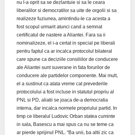
nu l-a oprit sa se dezlantuie si sa le ceara
liberalilor si democratilor sa uite de orgolii si sa
realizeze fuziunea, amintindu-le ca acesta a
fost scopul urmarit atunci cand a semnat
certificatul de nastere a Aliantei. Fara sa ii
nominalizeze, el i-a certat in special pe liberali
pentru faptul ca ar incalca protocolul bilateral
care spune ca deciziile consiliilor de conducere
ale Aliantei sunt suverane in fata forurilor de
conducere ale partidelor componente. Mai mult,
el a sustinut ca atata vreme cat prevederile
protocolului a fost incluse in statutul propriu al
PNL si PD, aliatii se joaca de-a democratia
interna, dar incalca normele propriului partid. In
timp ce liberalul Ludovic Orban statea cuminte
in sala, Basescu a mai spus ca nu se teme ca
ar pierde sprijinul PNL. “Ba unii, ba altii zic ca