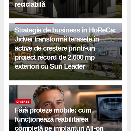
reciclabilă
COMUNICATE DE PRESA
Strategie de business în HoReCa:
Jidvei transformă terasele în
active de creștere printr-un
proiect record de 2.600 mp
exteriori cu Sun Leader
DIVERSE
Fără proteze mobile: cum
funcționează reabilitarea
completă pe implanturi All-on