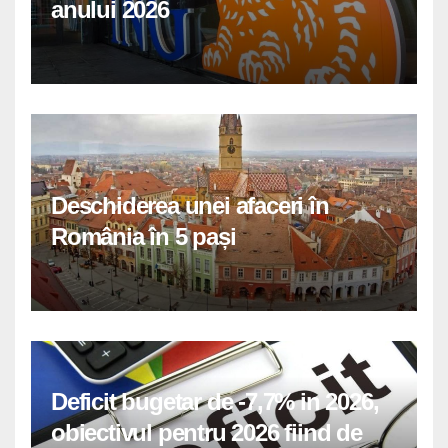
anului 2026
Deschiderea unei afaceri în
România în 5 pași
Deficit bugetar de -7,7% in 2026,
obiectivul pentru 2026 fiind de