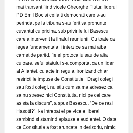
mai transant fiind vicele Gheorghe Flutur, liderul
PD Emil Boc si ceilalti democrati care s-au
perindat pe la tribuna s-au ferit sa pronunte
cuvantul cu pricina, sub privirile lui Basescu
care a intervenit la finalul reuniunii. Cu toate ca
legea fundamentala ii interzice sa mai aiba
carnet de partid, fie el protocaliu sau de alta
culoare, seful statului s-a comportat ca un lider
al Aliantei, cu acte in regula, ironizand chiar
restrictiile impuse de Constitutie. “Dragi colegi
sau fosti colegi, nu stiu cum sa ma adresez ca
sa nu stresez nici Constitutia, nici pe cei care
asista la discurs”, a spus Basescu. “De ce razi
Hasotti?”, l-a intrebat el pe vicele liberal,
zambind si starnind aplauzele audientei. O data
ce Constitutia a fost aruncata in derizoriu, nimic