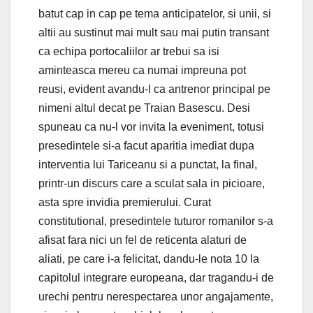
batut cap in cap pe tema anticipatelor, si unii, si
altii au sustinut mai mult sau mai putin transant
ca echipa portocaliilor ar trebui sa isi
aminteasca mereu ca numai impreuna pot
reusi, evident avandu-l ca antrenor principal pe
nimeni altul decat pe Traian Basescu. Desi
spuneau ca nu-l vor invita la eveniment, totusi
presedintele si-a facut aparitia imediat dupa
interventia lui Tariceanu si a punctat, la final,
printr-un discurs care a sculat sala in picioare,
asta spre invidia premierului. Curat
constitutional, presedintele tuturor romanilor s-a
afisat fara nici un fel de reticenta alaturi de
aliati, pe care i-a felicitat, dandu-le nota 10 la
capitolul integrare europeana, dar tragandu-i de
urechi pentru nerespectarea unor angajamente,