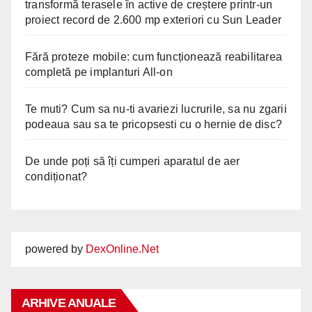
transformă terasele în active de creștere printr-un
proiect record de 2.600 mp exteriori cu Sun Leader
Fără proteze mobile: cum funcționează reabilitarea
completă pe implanturi All-on
Te muti? Cum sa nu-ti avariezi lucrurile, sa nu zgarii
podeaua sau sa te pricopsesti cu o hernie de disc?
De unde poți să îți cumperi aparatul de aer
condiționat?
powered by
DexOnline.Net
ARHIVE ANUALE