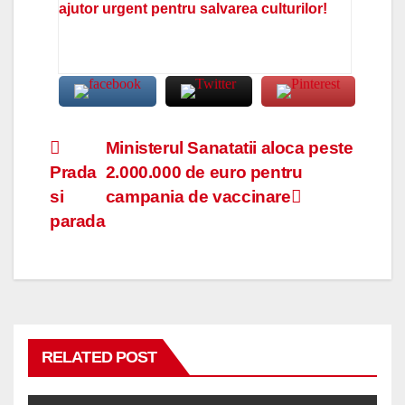
ajutor urgent pentru salvarea culturilor!
Navigare
Ministerul Sanatatii aloca peste
Prada
2.000.000 de euro pentru
în
si
campania de vaccinare
articole
parada
RELATED POST