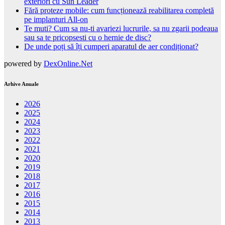
exteriori cu Sun Leader
Fără proteze mobile: cum funcționează reabilitarea completă
pe implanturi All-on
Te muti? Cum sa nu-ti avariezi lucrurile, sa nu zgarii podeaua
sau sa te pricopsesti cu o hernie de disc?
De unde poți să îți cumperi aparatul de aer condiționat?
powered by
DexOnline.Net
Arhive Anuale
2026
2025
2024
2023
2022
2021
2020
2019
2018
2017
2016
2015
2014
2013