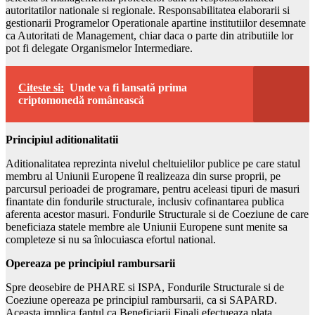
autoritatilor nationale si regionale. Responsabilitatea elaborarii si
gestionarii Programelor Operationale apartine institutiilor desemnate
ca Autoritati de Management, chiar daca o parte din atributiile lor
pot fi delegate Organismelor Intermediare.
Citeste si:
Unde va fi lansată prima
criptomonedă românească
Principiul aditionalitatii
Aditionalitatea reprezinta nivelul cheltuielilor publice pe care statul
membru al Uniunii Europene îl realizeaza din surse proprii, pe
parcursul perioadei de programare, pentru aceleasi tipuri de masuri
finantate din fondurile structurale, inclusiv cofinantarea publica
aferenta acestor masuri. Fondurile Structurale si de Coeziune de care
beneficiaza statele membre ale Uniunii Europene sunt menite sa
completeze si nu sa înlocuiasca efortul national.
Opereaza pe principiul rambursarii
Spre deosebire de PHARE si ISPA, Fondurile Structurale si de
Coeziune opereaza pe principiul rambursarii, ca si SAPARD.
Aceasta implica faptul ca Beneficiarii Finali efectueaza plata