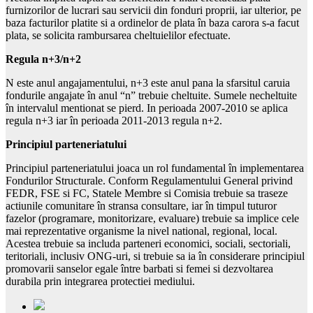
furnizorilor de lucrari sau servicii din fonduri proprii, iar ulterior, pe
baza facturilor platite si a ordinelor de plata în baza carora s-a facut
plata, se solicita rambursarea cheltuielilor efectuate.
Regula n+3/n+2
N este anul angajamentului, n+3 este anul pana la sfarsitul caruia
fondurile angajate în anul “n” trebuie cheltuite. Sumele necheltuite
în intervalul mentionat se pierd. In perioada 2007-2010 se aplica
regula n+3 iar în perioada 2011-2013 regula n+2.
Principiul parteneriatului
Principiul parteneriatului joaca un rol fundamental în implementarea
Fondurilor Structurale. Conform Regulamentului General privind
FEDR, FSE si FC, Statele Membre si Comisia trebuie sa traseze
actiunile comunitare în stransa consultare, iar în timpul tuturor
fazelor (programare, monitorizare, evaluare) trebuie sa implice cele
mai reprezentative organisme la nivel national, regional, local.
Acestea trebuie sa includa parteneri economici, sociali, sectoriali,
teritoriali, inclusiv ONG-uri, si trebuie sa ia în considerare principiul
promovarii sanselor egale între barbati si femei si dezvoltarea
durabila prin integrarea protectiei mediului.