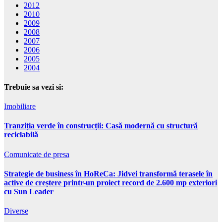
2012
2010
2009
2008
2007
2006
2005
2004
Trebuie sa vezi si:
Imobiliare
Tranziția verde în construcții: Casă modernă cu structură
reciclabilă
Comunicate de presa
Strategie de business în HoReCa: Jidvei transformă terasele în
active de creștere printr-un proiect record de 2.600 mp exteriori
cu Sun Leader
Diverse