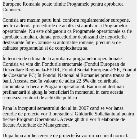
Europene Romania poate trimite Programele pentru aprobarea
Comisiei.
Comisia are maxim patru luni, conform regulamentelor europene,
pentru a derula procedurile de analiza si aprobare a Programelor
operationale. Nu este obligatoriu ca Programele operationale sa fie
aprobate simultan, durata procedurilor depinzand de negocierile
desfasurate între Comisie si autoritatile romane, precum si de
calitatea programului si de complexitatea sa.
În termen de o luna de la aprobarea programelor operationale
Comisia va vira din Fondurile structurale (Fondul European de
Dezvoltare Regionala-FEDR, Fondul Social European-FSE, Fondul
de Coeziune-FC) în Fondul National al Romaniei prima transa de
bani. Aceasta este în valoare de adica 22,5% din contributia
comunitara la fiecare Program operational. Banii sunt destinati
prefinantarii si ajung la beneficiari în momentul în care acestia
semneaza contract de achizitie publica.
Pana la începutul semestrului doi al lui 2007 cand se vor lansa
cererile de proiecte vor fi pregatite si Ghidurile Solicitantului pentru
fiecare Program Operational. Aceste ghiduri vor fi elaborate de
fiecare Autoritate de Management.
Dupa luna aprilie cererile de proiecte îsi vor urma cursul normal: