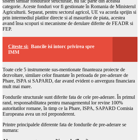
sistem similar fondurilor structurale, nu fac parte din aceasta
categorie. Aceste fonduri vor fi gestionate în Romania de Ministerul
Agriculturii. Separat, pentru sectorul agricol, UE va acorda sprijin si
prin intermediul platilor directe si al masurilor de piata, acestea
avand însa scopuri si mecanisme de derulare diferite de FEADR si
FEP.
Citeste si:
Bancile isi intorc privirea spre
IMM
Toate cele 5 instrumente sus-mentionate finanteaza proiecte de
dezvoltare, similare celor finantate în perioada de pre-aderare de
Phare, ISPA si SAPARD, dar avand evident o anvergura financiara
mult mai mare.
Fondurile structurale sunt diferite fata de cele pre-aderare. În primul
rand, responsabilitatea pentru managementul lor revine 100%
autoritatilor romane, în timp ce la Phare, ISPA, SAPARD Comisia
Europeana avea un rol preponderent.
Printre principalele diferente fata de fondurile de pre-aderare se
numara: