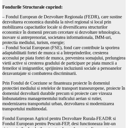
Fondurile Structurale cuprind:
– Fondul European de Dezvoltare Regionala (FEDR), care sustine
dezvoltarea economica durabila la nivel regional si local prin
mobilizarea capacitatilor locale si diversificarea structurilor
economice în domenii precum cercetare si dezvoltare tehnologica,
inovare si antreprenoriat, societatea informationala, IMM-uri,
protectia mediului, turism, energie;
– Fondul Social European (FSE), fond care contribuie la sporirea
adaptabilitatii fortei de munca si a întreprinderilor, cresterea
accesului pe piata fortei de munca, prevenirea somajului, prelungirea
vietii active si cresterea gradului de participare pe piata muncii a
femeilor si imigrantilor, sprijinirea incluziunii sociale a persoanelor
dezavantajate si combaterea discriminarii.
Prin Fondul de Coeziune se finanteaza proiecte în domeniul
protectiei mediului si retelelor de transport transeuropene, proiecte în
domeniul dezvoltarii durabile precum si proiecte care vizeaza
îmbunatatirea managementului traficului aerian si rutier,
modernizarea transportului urban, dezvoltarea si modernizarea
transportului multimodal.
Fondul European Agricol pentru Dezvoltare Rurala-FEADR si
Fondul European pentru Pescuit-FEP, desi functioneaza într-un