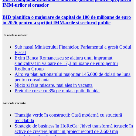
IMM-urilor si oraselor
BID planifica o majorare de capital de 100 de milioane de euro
in 2026 pentru a sprijini IMM-urile si sectorul public
Pe acelasi subiect
Sub nasul Ministerului Finantelor, Parlamentul a gresit Codul
Fiscal
Exim Banca Romaneasca se alatura unui imprumut
sindicalizat in valoare de 17,3 milioane de euro pentru
Rodbun Group
Alro va plati actionarului majoritar 145.000 de dolari pe luna
pentru consultanta
Nicio zi fara miscare, mai ales in vacanta
Preturile cresc cu 3% pe o piata putin lichida
Articole recente
Tranziția verde în construcții: Casă modernă cu structură
reciclabilă
Strategie de business în HoReCa: Jidvei transformă terasele în
active de creștere printr-un proiect record de 2.600 mp