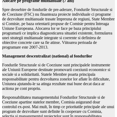
Alocare pe programe multianuale (7 ani)
Spre deosebire de fondurile de pre-aderare, Fondurile Structurale si
de Coeziune (FSC) nu finanteaza proiecte individuale ci programe
de dezvoltare multianuale trasate împreuna de regiuni, State Membre
si Comisie, pe baza orientarii propuse de Comisie pentru întreaga
Uniune Europeana. Alocarea lor se face pe baza principiului
programarii ce implica diagnosticarea situatiei existente, formularea
unei strategii multianuale integrate si coerente si definirea de
obiective concrete care sa fie atinse. Viitoarea perioada de
programare este 2007-2013.
Management descentralizat (national) al fondurilor
Fondurile Structurale si de Coeziune sunt principalele instrumente
ale Uniunii Europene destinate promovarii coeziunii economice si
sociale si a solidaritatii. Statele Membre poarta principala
responsabilitate pentru dezvoltarea zonelor lor aflate în dificultate,
Uniunea ajutandu-le sa atinga rezultate mai bune decat daca ar
actiona pe cont propriu.
Responsabilitatea managementului Fondurilor Structurale si de
Coeziune apartine statelor membre, Comisia asigurand doar
controlul ex-post. Mai mult, în timp ce prioritatile principale ale unui
program de dezvoltare sunt definite în cooperare cu Comisia,
selectia si managementul proiectelor sunt în responsabilitatea