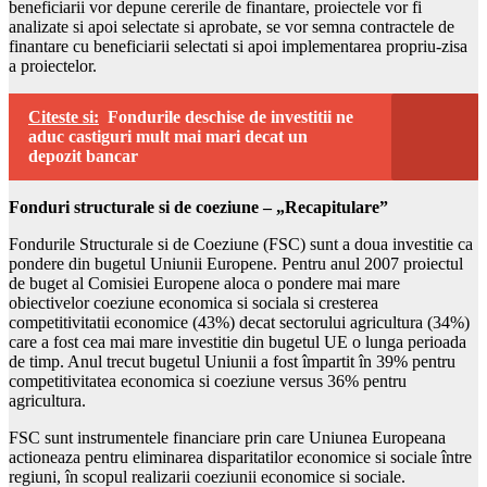
beneficiarii vor depune cererile de finantare, proiectele vor fi
analizate si apoi selectate si aprobate, se vor semna contractele de
finantare cu beneficiarii selectati si apoi implementarea propriu-zisa
a proiectelor.
Citeste si:
Fondurile deschise de investitii ne
aduc castiguri mult mai mari decat un
depozit bancar
Fonduri structurale si de coeziune – „Recapitulare”
Fondurile Structurale si de Coeziune (FSC) sunt a doua investitie ca
pondere din bugetul Uniunii Europene. Pentru anul 2007 proiectul
de buget al Comisiei Europene aloca o pondere mai mare
obiectivelor coeziune economica si sociala si cresterea
competitivitatii economice (43%) decat sectorului agricultura (34%)
care a fost cea mai mare investitie din bugetul UE o lunga perioada
de timp. Anul trecut bugetul Uniunii a fost împartit în 39% pentru
competitivitatea economica si coeziune versus 36% pentru
agricultura.
FSC sunt instrumentele financiare prin care Uniunea Europeana
actioneaza pentru eliminarea disparitatilor economice si sociale între
regiuni, în scopul realizarii coeziunii economice si sociale.