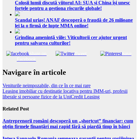
Colosii lumii discută viitorul AI: SUA și China își unesc
forțele pentru a gestiona riscurile globale!
Scandal uriaș! ANAF descoperă o fraudă de 26 milioane
lei la o firmă de lupte MMA online!
Grindina amenință viile: Viticultorii cer ajutor urgent
pentru salvarea culturilor!
Share on
Tweet
Save
Facebook
Navigare în articole
Veniturile neimpozabile, din ce în ce mai rare
Leasing imobiliar cu destinatie locativa pentru IMM-uri, profesii
liberale si persoane fizice de la UniCredit Leasing
Related Post
Antreprenorii români descoperă un „shortcut” financiar: cum
obțin firmele finanțări mai rapid fără să piardă timp în bănci
Intesa Sanpaolo Romania semneaza garantii pentru sprijinirea