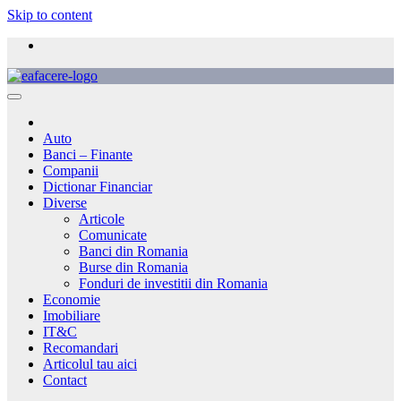
Skip to content
Auto
Banci – Finante
Companii
Dictionar Financiar
Diverse
Articole
Comunicate
Banci din Romania
Burse din Romania
Fonduri de investitii din Romania
Economie
Imobiliare
IT&C
Recomandari
Articolul tau aici
Contact