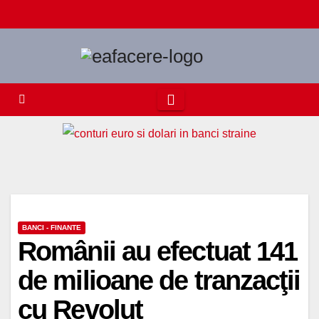
Skip
to
content
BANCI - FINANTE
Românii au efectuat 141
de milioane de tranzacţii
cu Revolut