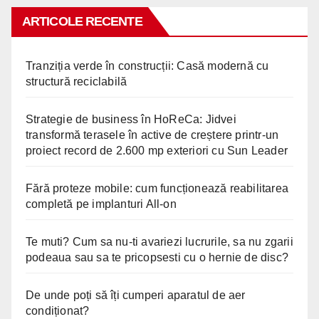
ARTICOLE RECENTE
Tranziția verde în construcții: Casă modernă cu
structură reciclabilă
Strategie de business în HoReCa: Jidvei
transformă terasele în active de creștere printr-un
proiect record de 2.600 mp exteriori cu Sun Leader
Fără proteze mobile: cum funcționează reabilitarea
completă pe implanturi All-on
Te muti? Cum sa nu-ti avariezi lucrurile, sa nu zgarii
podeaua sau sa te pricopsesti cu o hernie de disc?
De unde poți să îți cumperi aparatul de aer
condiționat?