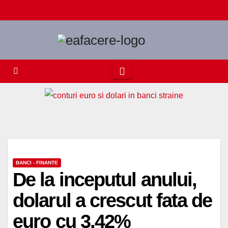
Skip
to
content
BANCI - FINANTE
De la inceputul anului,
dolarul a crescut fata de
euro cu 3,42%