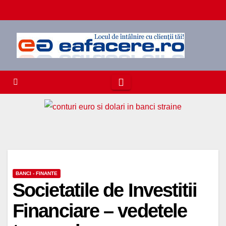
Skip
to
content
BANCI - FINANTE
Societatile de Investitii
Financiare – vedetele