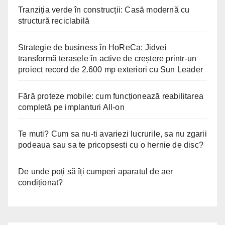
Tranziția verde în construcții: Casă modernă cu
structură reciclabilă
Strategie de business în HoReCa: Jidvei
transformă terasele în active de creștere printr-un
proiect record de 2.600 mp exteriori cu Sun Leader
Fără proteze mobile: cum funcționează reabilitarea
completă pe implanturi All-on
Te muti? Cum sa nu-ti avariezi lucrurile, sa nu zgarii
podeaua sau sa te pricopsesti cu o hernie de disc?
De unde poți să îți cumperi aparatul de aer
condiționat?