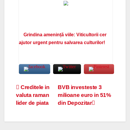
Grindina amenință viile: Viticultorii cer
ajutor urgent pentru salvarea culturilor!
Navigare
Creditele in
BVB investeste 3
valuta raman
milioane euro in 51%
în
lider de piata
din Depozitar
articole