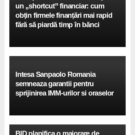
un „shortcut” financiar: cum
obțin firmele finanțări mai rapid
fără să piardă timp în bănci
Intesa Sanpaolo Romania
semneaza garantii pentru
sprijinirea IMM-urilor si oraselor
BID planifica o majorare de