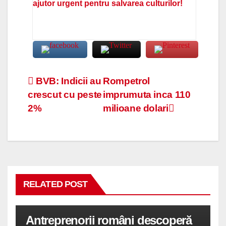
ajutor urgent pentru salvarea culturilor!
Navigare
BVB: Indicii au
Rompetrol
crescut cu peste
imprumuta inca 110
în
2%
milioane dolari
articole
RELATED POST
Antreprenorii români descoperă