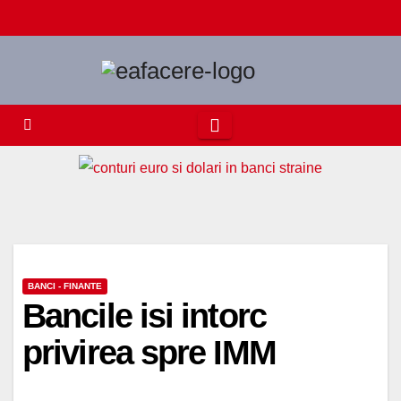
Skip
to
content
BANCI - FINANTE
Bancile isi intorc
privirea spre IMM