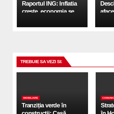
Raportul ING: Inflatia
Desc
creste, economia se
aface
indreapta spre crestere
pași
in a doua jumatate a
anului 2026
TREBUIE SA VEZI SI:
IMOBILIARE
COMUNIC
Tranziția verde în
Stra
construcții: Casă
în H