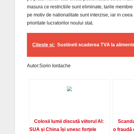
masura ce restrictiile sunt eliminate, tarile memb
pe motiv de nationalitate sunt interzise, iar in cee
prioritate lucratorilor noului stat.
Citeste si:
Sustineti scaderea TVA la aliment
Autor:Sorin Iordache
Colosii lumii discută viitorul AI:
Scanda
SUA și China își unesc forțele
o fraudă 