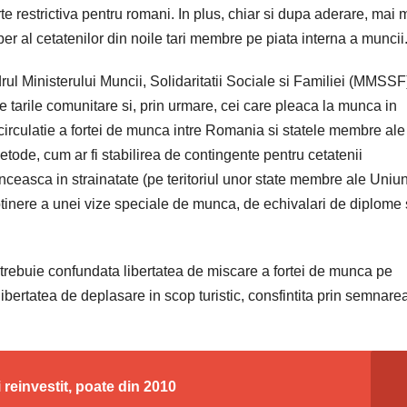
 restrictiva pentru romani. In plus, chiar si dupa aderare, mai 
ber al cetatenilor din noile tari membre pe piata interna a muncii
ul Ministerului Muncii, Solidaritatii Sociale si Familiei (MMSSF
e tarile comunitare si, prin urmare, cei care pleaca la munca in
 circulatie a fortei de munca intre Romania si statele membre ale
tode, cum ar fi stabilirea de contingente pentru cetatenii
ceasca in strainatate (pe teritoriul unor state membre ale Uniun
inere a unei vize speciale de munca, de echivalari de diplome 
rebuie confundata libertatea de miscare a fortei de munca pe
ibertatea de deplasare in scop turistic, consfintita prin semnare
reinvestit, poate din 2010