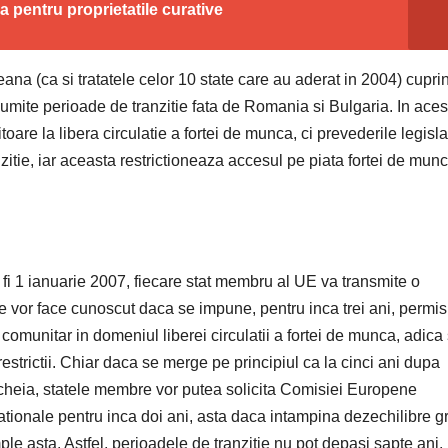
a pentru proprietatile curative
na (ca si tratatele celor 10 state care au aderat in 2004) cupri
umite perioade de tranzitie fata de Romania si Bulgaria. In aces
are la libera circulatie a fortei de munca, ci prevederile legisla
zitie, iar aceasta restrictioneaza accesul pe piata fortei de mun
fi 1 ianuarie 2007, fiecare stat membru al UE va transmite o
le vor face cunoscut daca se impune, pentru inca trei ani, permis
comunitar in domeniul liberei circulatii a fortei de munca, adica
estrictii. Chiar daca se merge pe principiul ca la cinci ani dupa
ncheia, statele membre vor putea solicita Comisiei Europene
tionale pentru inca doi ani, asta daca intampina dezechilibre g
ple asta. Astfel, perioadele de tranzitie nu pot depasi sapte ani, 