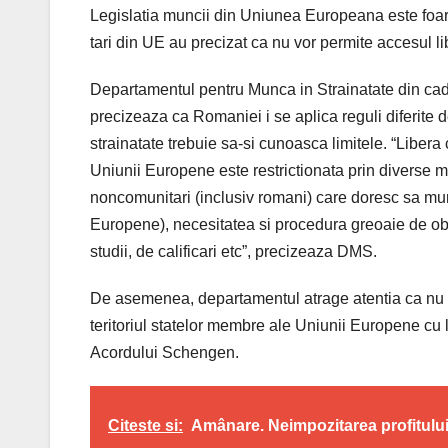
Legislatia muncii din Uniunea Europeana este foarte
tari din UE au precizat ca nu vor permite accesul li
Departamentul pentru Munca in Strainatate din cadr
precizeaza ca Romaniei i se aplica reguli diferite d
strainatate trebuie sa-si cunoasca limitele. “Libera
Uniunii Europene este restrictionata prin diverse me
noncomunitari (inclusiv romani) care doresc sa mun
Europene), necesitatea si procedura greoaie de obt
studii, de calificari etc”, precizeaza DMS.
De asemenea, departamentul atrage atentia ca nu t
teritoriul statelor membre ale Uniunii Europene cu l
Acordului Schengen.
Citeste si:
Amânare. Neimpozitarea profitului 