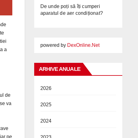
De unde poți să îți cumperi
aparatul de aer condiționat?
nde
te
tiei
powered by
DexOnline.Net
ca a
ARHIVE ANUALE
2026
ul de
 se va
2025
2024
rave
iar pe
2023