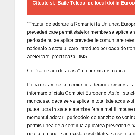
Citeste si:
Baile Telega, pe locul doi in Europ
“Tratatul de aderare a Romaniei la Uniunea Europea
prevederi care permit statelor membre sa aplice an
perioade nu se aplica prevederile comunitare referito
nationale a statului care introduce perioada de tran
acelei tari”, precizeaza DMS.
Cei “sapte ani de-acasa”, cu permis de munca
Dupa doi ani de la momentul aderarii, considerat a 
informare oficiala Comisiei Europene. Astfel, state
munca sau daca se va aplica in totalitate acquis-ul 
putea lucra in statele membre fara a mai fi impuse r
momentul aderarii perioadele de tranzitie se vor i
permisiunea de a continua aplicarea prevederile na
pe piata muncii sau exista posibilitatea sa se intam