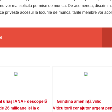
re nu vor mai solicita permise de munca. De asemenea, discrimina
a ce priveste accesul la locurile de munca, tarile membre vor aco
e!
l uriaș! ANAF descoperă
Grindina amenință viile:
de 26 milioane lei la o
Viticultorii cer ajutor urgent pe