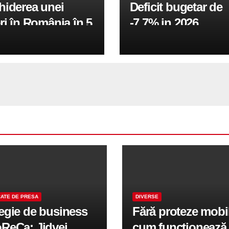
hiderea unei
Deficit bugetar de
ri în România în 5
-7,7% in 2026,
obiectivul pentru 
fiind de 6%
ATE DE PRESA
DIVERSE
tegie de business
Fără proteze mobi
oReCa: Jidvei
cum funcționează