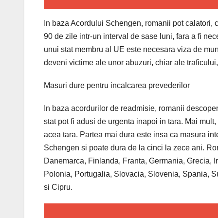
In baza Acordului Schengen, romanii pot calatori, ca
90 de zile intr-un interval de sase luni, fara a fi ne
unui stat membru al UE este necesara viza de munca 
deveni victime ale unor abuzuri, chiar ale traficului,
Masuri dure pentru incalcarea prevederilor
In baza acordurilor de readmisie, romanii descoperi
stat pot fi adusi de urgenta inapoi in tara. Mai mult,
acea tara. Partea mai dura este insa ca masura inte
Schengen si poate dura de la cinci la zece ani. Ro
Danemarca, Finlanda, Franta, Germania, Grecia, Irl
Polonia, Portugalia, Slovacia, Slovenia, Spania, S
si Cipru.