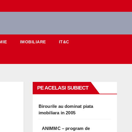
MIE
IMOBILIARE
IT&C
PE ACELASI SUBIECT
Birourile au dominat piata
imobiliara in 2005
ANIMMC – program de