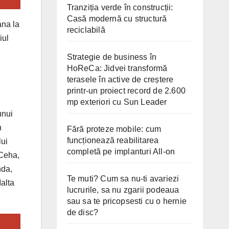
Tranziția verde în construcții:
Casă modernă cu structură
ana la
reciclabilă
iul
Strategie de business în
HoReCa: Jidvei transformă
terasele în active de creștere
printr-un proiect record de 2.600
mp exteriori cu Sun Leader
unui
n
Fără proteze mobile: cum
funcționează reabilitarea
lui
completă pe implanturi All-on
 Ceha,
nda,
Te muti? Cum sa nu-ti avariezi
alta
lucrurile, sa nu zgarii podeaua
sau sa te pricopsesti cu o hernie
de disc?