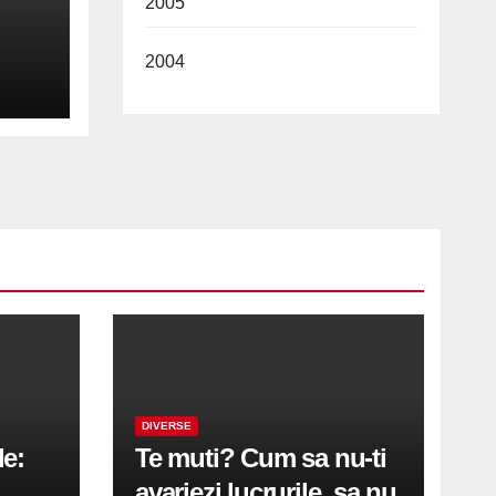
2005
2004
2026
DIVERSE
le:
Te muti? Cum sa nu-ti
avariezi lucrurile, sa nu