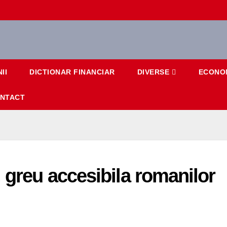
II
DICTIONAR FINANCIAR
DIVERSE
ECONO
NTACT
 greu accesibila romanilor