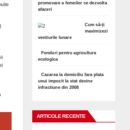
promovare a femeilor ce dezvolta
multe
afaceri
.
Cum să-ți
)
maximizezi
veniturile lunare
Fonduri pentru agricultura
ii
ecologica
si
Cazarea la domiciliu fara plata
unui impozit la stat devine
infractiune din 2008
a
ARTICOLE RECENTE