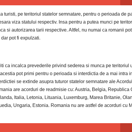
 turisti, pe teritoriul statelor semnatare, pentru o perioada de p
cesara viza statului respectiv. Insa pentru a putea munci pe teritor
si autorizarea tarii respective. Altfel, nu numai ca romanii pot
 dar pot fi expulzati.
ti ca incalca prevederile privind sederea si munca pe teritoriul 
 acestia pot primi pentru o perioada si interdictia de a mai intra i
rdictiei se extinde asupra tuturor statelor semnatare ale Acordu
mania are acorduri de readmisie cu: Austria, Belgia, Republica
anda, Italia, Letonia, Lituania, Luxemburg, Marea Britanie, Ola
uedia, Ungaria, Estonia. Romania nu are astfel de acorduri cu M