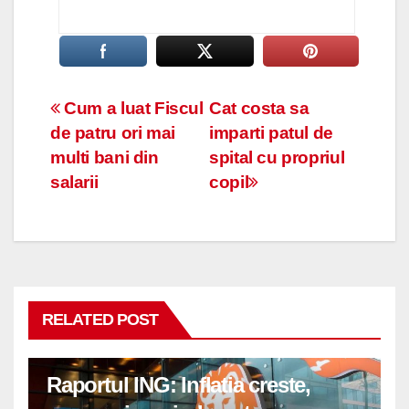
Navigare
Cum a luat Fiscul
Cat costa sa
de patru ori mai
imparti patul de
în
multi bani din
spital cu propriul
articole
salarii
copil
RELATED POST
Raportul ING: Inflatia creste,