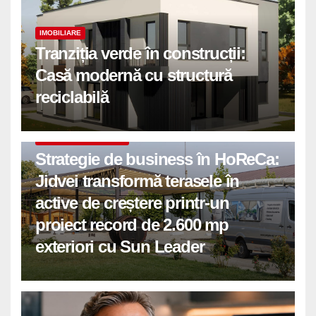
IMOBILIARE
Tranziția verde în construcții:
Casă modernă cu structură
reciclabilă
COMUNICATE DE PRESA
Strategie de business în HoReCa:
Jidvei transformă terasele în
active de creștere printr-un
proiect record de 2.600 mp
exteriori cu Sun Leader