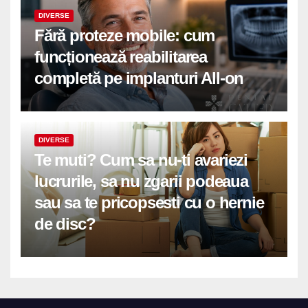
DIVERSE
Fără proteze mobile: cum
funcționează reabilitarea
completă pe implanturi All-on
DIVERSE
Te muti? Cum sa nu-ti avariezi
lucrurile, sa nu zgarii podeaua
sau sa te pricopsesti cu o hernie
de disc?