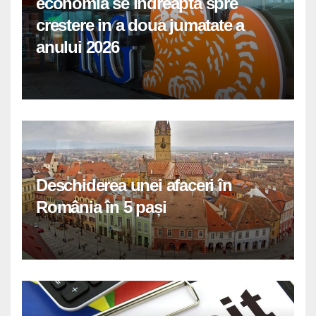
economia se indreapta spre
crestere in a doua jumatate a
anului 2026
Deschiderea unei afaceri în
România în 5 pași