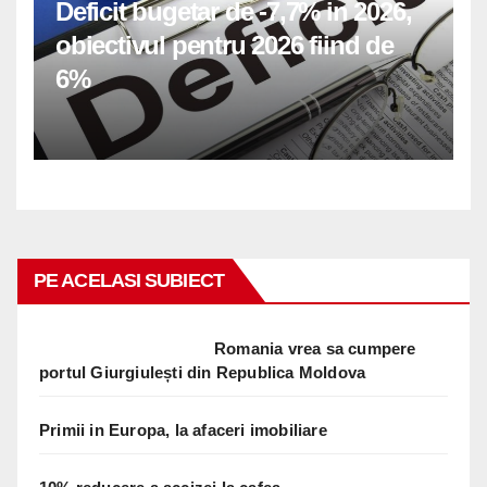
Deficit bugetar de -7,7% in 2026,
obiectivul pentru 2026 fiind de
6%
PE ACELASI SUBIECT
Romania vrea sa cumpere
portul Giurgiulești din Republica Moldova
Primii in Europa, la afaceri imobiliare