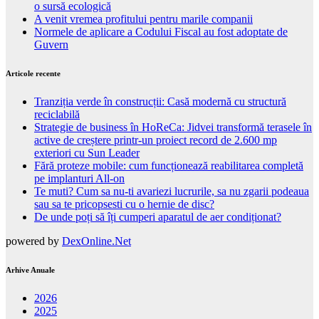
o sursă ecologică
A venit vremea profitului pentru marile companii
Normele de aplicare a Codului Fiscal au fost adoptate de
Guvern
Articole recente
Tranziția verde în construcții: Casă modernă cu structură
reciclabilă
Strategie de business în HoReCa: Jidvei transformă terasele în
active de creștere printr-un proiect record de 2.600 mp
exteriori cu Sun Leader
Fără proteze mobile: cum funcționează reabilitarea completă
pe implanturi All-on
Te muti? Cum sa nu-ti avariezi lucrurile, sa nu zgarii podeaua
sau sa te pricopsesti cu o hernie de disc?
De unde poți să îți cumperi aparatul de aer condiționat?
powered by
DexOnline.Net
Arhive Anuale
2026
2025