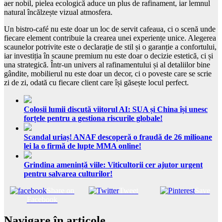
aer nobil, pielea ecologică aduce un plus de rafinament, iar lemnul
natural încălzește vizual atmosfera.
Un bistro-café nu este doar un loc de servit cafeaua, ci o scenă unde
fiecare element contribuie la crearea unei experiențe unice. Alegerea
scaunelor potrivite este o declarație de stil și o garanție a confortului,
iar investiția în scaune premium nu este doar o decizie estetică, ci și
una strategică. Într-un univers al rafinamentului și al detaliilor bine
gândite, mobilierul nu este doar un decor, ci o poveste care se scrie
zi de zi, odată cu fiecare client care își găsește locul perfect.
Colosii lumii discută viitorul AI: SUA și China își unesc
forțele pentru a gestiona riscurile globale!
Scandal uriaș! ANAF descoperă o fraudă de 26 milioane
lei la o firmă de lupte MMA online!
Grindina amenință viile: Viticultorii cer ajutor urgent
pentru salvarea culturilor!
Share on
Tweet
Save
Facebook
Navigare în articole