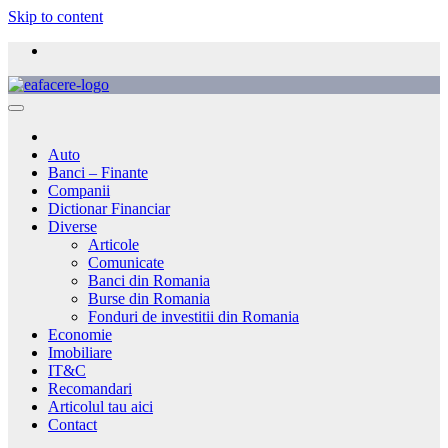
Skip to content
Auto
Banci – Finante
Companii
Dictionar Financiar
Diverse
Articole
Comunicate
Banci din Romania
Burse din Romania
Fonduri de investitii din Romania
Economie
Imobiliare
IT&C
Recomandari
Articolul tau aici
Contact