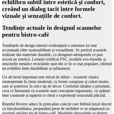
echilibru subtil între estetică și confort,
creând un dialog tacit între formele
vizuale și senzațiile de confort.
Tendințe actuale în designul scaunelor
pentru bistro-café
Tendințele de design interior evidențiază o orientare tot mai
accentuată către sustenabilitate și versatilitate. Se preferă scaunele
realizate din materiale durabile, cu designuri atemporale ce pun
accent pe estetică. Lemnul certificat FSC, textilele eco-friendly și
structurile metalice reciclabile sunt din ce în ce mai populare, oferind
un echilibru între durabilitate și rafinament.
Un alt trend important este mixul de stiluri – scaunele clasice
reinterpretate în cheie modernă, cu forme curajoase și culori neutre,
care se potrivesc în orice tip de decor. Confortul rămâne o prioritate,
ceea ce înseamnă că scaunele sunt concepute ergonomic, cu spătare
bine conturate și tapițerii ce oferă o experiență senzorială plăcută.
Brandul Rovere aduce în prim-plan colecții care îmbină luxul discret
cu funcționalitatea, propunând piese de mobilier ce se adaptează cu
ușurință oricărui tip de bistro-café. Modelele disponibile se disting