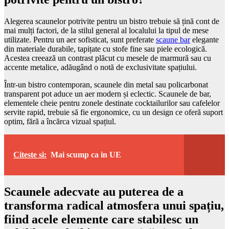
Alegerea scaunelor potrivite pentru un bistro trebuie să țină cont de
mai mulți factori, de la stilul general al localului la tipul de mese
utilizate. Pentru un aer sofisticat, sunt preferate
scaune bar
elegante
din materiale durabile, tapițate cu stofe fine sau piele ecologică.
Acestea creează un contrast plăcut cu mesele de marmură sau cu
accente metalice, adăugând o notă de exclusivitate spațiului.
Într-un bistro contemporan, scaunele din metal sau policarbonat
transparent pot aduce un aer modern și eclectic. Scaunele de bar,
elementele cheie pentru zonele destinate cocktailurilor sau cafelelor
servite rapid, trebuie să fie ergonomice, cu un design ce oferă suport
optim, fără a încărca vizual spațiul.
Citeste si:
Mai scump ca in UE
Scaunele adecvate au puterea de a
transforma radical atmosfera unui spațiu,
fiind acele elemente care stabilesc un