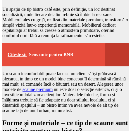
Un spațiu de tip bistro-café este, prin definiție, un loc destinat
socializării, unde fiecare detaliu trebuie să îmbie la relaxare.
Mobilierul ales cu grijă, realizat din materiale premium, transformă o
simplă vizită într-o experiență memorabilă. Mobilierul dedicat
ospitalității ar trebui să creeze o atmosferă primitoare, oferind
confortul dorit fără a renunța la rafinamentul său estetic.
Citeste si:
Sens unic pentru BNR
Un scaun inconfortabil poate face ca un client să își grăbească
plecarea, în timp ce un model bine conceput îl determină să rămână
mai mult, să comande încă o băutură sau un desert. Alegerea unor
modele de
scaune premium
nu este doar o selecție estetică, ci și o
investiție în loializarea clienților. Materialele folosite, forma și
înălțimea trebuie să fie adaptate nu doar stilului localului, ci și
dinamicii spațiului – un bistro intim va avea nevoie de alt tip de
scaune față de unul urban, minimalist.
Forme și materiale – ce tip de scaune sunt
potrivite pentru un bistro?