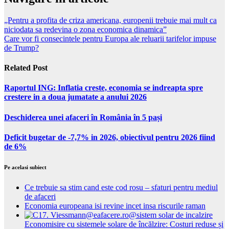
„Pentru a profita de criza americana, europenii trebuie mai mult ca
niciodata sa redevina o zona economica dinamica”
Care vor fi consecintele pentru Europa ale reluarii tarifelor impuse
de Trump?
Related Post
Raportul ING: Inflatia creste, economia se indreapta spre
crestere in a doua jumatate a anului 2026
Deschiderea unei afaceri în România în 5 pași
Deficit bugetar de -7,7% in 2026, obiectivul pentru 2026 fiind
de 6%
Pe acelasi subiect
Ce trebuie sa stim cand este cod rosu – sfaturi pentru mediul
de afaceri
Economia europeana isi revine incet insa riscurile raman
Economisire cu sistemele solare de încălzire: Costuri reduse și