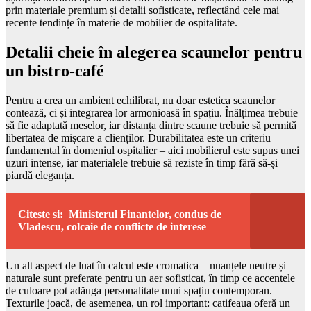
prin materiale premium și detalii sofisticate, reflectând cele mai
recente tendințe în materie de mobilier de ospitalitate.
Detalii cheie în alegerea scaunelor pentru
un bistro-café
Pentru a crea un ambient echilibrat, nu doar estetica scaunelor
contează, ci și integrarea lor armonioasă în spațiu. Înălțimea trebuie
să fie adaptată meselor, iar distanța dintre scaune trebuie să permită
libertatea de mișcare a clienților. Durabilitatea este un criteriu
fundamental în domeniul ospitalier – aici mobilierul este supus unei
uzuri intense, iar materialele trebuie să reziste în timp fără să-și
piardă eleganța.
Citeste si:
Ministerul Finantelor, condus de
Vladescu, colcaie de conflicte de interese
Un alt aspect de luat în calcul este cromatica – nuanțele neutre și
naturale sunt preferate pentru un aer sofisticat, în timp ce accentele
de culoare pot adăuga personalitate unui spațiu contemporan.
Texturile joacă, de asemenea, un rol important: catifeaua oferă un