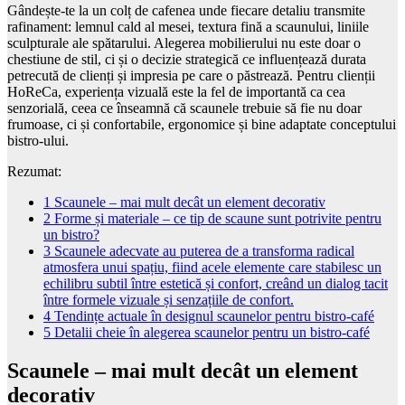
Gândește-te la un colț de cafenea unde fiecare detaliu transmite
rafinament: lemnul cald al mesei, textura fină a scaunului, liniile
sculpturale ale spătarului. Alegerea mobilierului nu este doar o
chestiune de stil, ci și o decizie strategică ce influențează durata
petrecută de clienți și impresia pe care o păstrează. Pentru clienții
HoReCa, experiența vizuală este la fel de importantă ca cea
senzorială, ceea ce înseamnă că scaunele trebuie să fie nu doar
frumoase, ci și confortabile, ergonomice și bine adaptate conceptului
bistro-ului.
Rezumat:
1
Scaunele – mai mult decât un element decorativ
2
Forme și materiale – ce tip de scaune sunt potrivite pentru
un bistro?
3
Scaunele adecvate au puterea de a transforma radical
atmosfera unui spațiu, fiind acele elemente care stabilesc un
echilibru subtil între estetică și confort, creând un dialog tacit
între formele vizuale și senzațiile de confort.
4
Tendințe actuale în designul scaunelor pentru bistro-café
5
Detalii cheie în alegerea scaunelor pentru un bistro-café
Scaunele – mai mult decât un element
decorativ