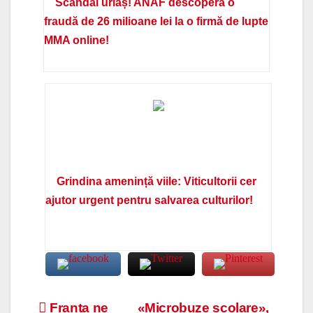
Scandal uriaș! ANAF descoperă o
fraudă de 26 milioane lei la o firmă de lupte
MMA online!
Grindina amenință viile: Viticultorii cer
ajutor urgent pentru salvarea culturilor!
Navigare
Franta ne
«Microbuze scolare»,