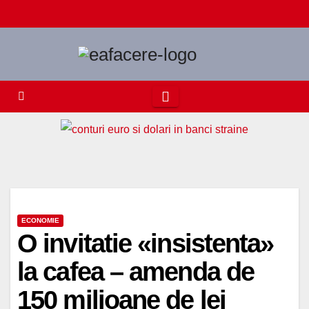
Skip
to
content
ECONOMIE
O invitatie «insistenta»
la cafea – amenda de
150 milioane de lei