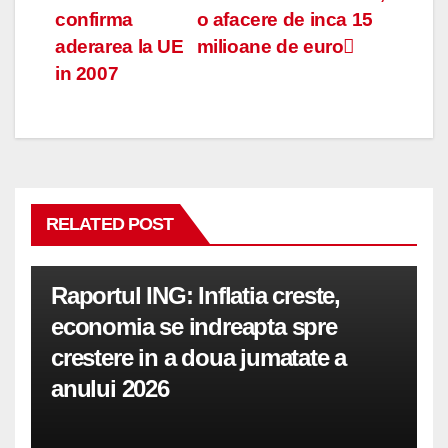
confirma
o afacere de inca 15
în
aderarea la UE
milioane de euro
articole
in 2007
RELATED POST
Raportul ING: Inflatia creste,
economia se indreapta spre
crestere in a doua jumatate a
anului 2026