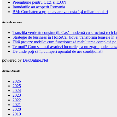
Preemtiune pentru CEZ si E.ON
Inundatiile au acoperit Romania
BM: Combaterea gripei aviare va costa 1,4 miliarde dolari
Articole recente
Tranziția verde în construcții: Casă modernă cu structură recicla
Strategie de business în HoReCa: Jidvei transformă terasele în a
Fără proteze mobile: cum funcționează reabilitarea completă pe
Te muti? Cum sa nu-ti avariezi lucrurile, sa nu zgarii podeaua sa
De unde poți să îți cumperi aparatul de aer condiționat?
powered by
DexOnline.Net
Arhive Anuale
2026
2025
2024
2023
2022
2021
2020
2019