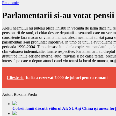
Economie
Parlamentarii si-au votat pensii
Alesii neamului nu puteau pleca linistiti in vacanta de iarna daca nu 
pensionarii de rand, ci chiar despre deputatii si senatorii care nu vor ma
consistente fara macar sa vina la munca, alesii neamului au stat pana s
parlamentari s-au pronuntat impotriva, in timp ce unul a avut dileme mo
perioada 1990-2004. Timp de sase luni de la expirarea mandatului, alesi
clar valoarea indemnizatiei lunare respective. Parlamentarii au dreptul l
gratuit pe liniile aeriene interne, auto, fluviale si pe calea ferata, pr
intensa” pe care o depun atunci cand vin totusi la locul de munca, majo
Citeste si:
Italia a rezervat 7.000 de joburi pentru romani
Autor: Roxana Preda
Colosii lumii discută viitorul AI: SUA și China își unesc forț