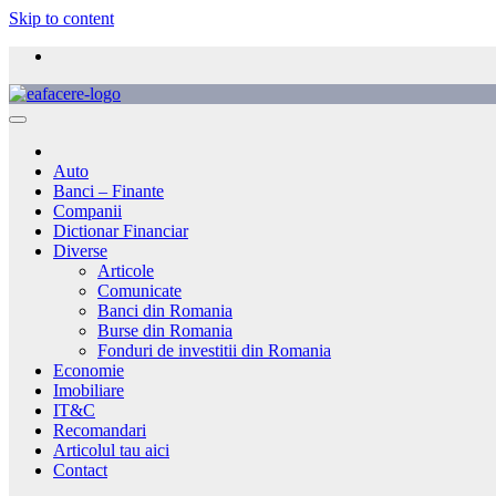
Skip to content
Auto
Banci – Finante
Companii
Dictionar Financiar
Diverse
Articole
Comunicate
Banci din Romania
Burse din Romania
Fonduri de investitii din Romania
Economie
Imobiliare
IT&C
Recomandari
Articolul tau aici
Contact