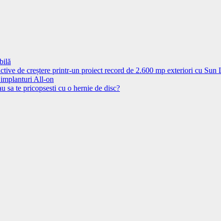
bilă
ctive de creștere printr-un proiect record de 2.600 mp exteriori cu Sun
 implanturi All-on
u sa te pricopsesti cu o hernie de disc?