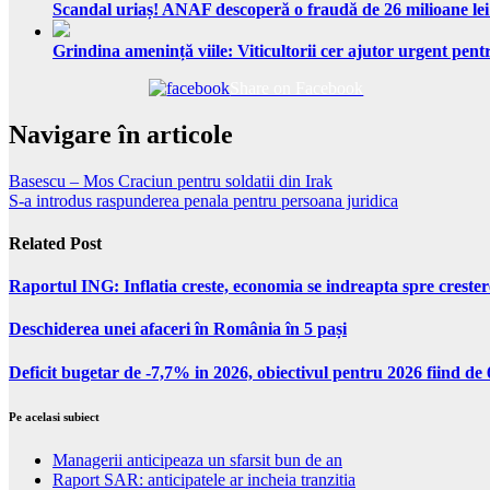
Scandal uriaș! ANAF descoperă o fraudă de 26 milioane lei
Grindina amenință viile: Viticultorii cer ajutor urgent pentr
Share on Facebook
Navigare în articole
Basescu – Mos Craciun pentru soldatii din Irak
S-a introdus raspunderea penala pentru persoana juridica
Related Post
Raportul ING: Inflatia creste, economia se indreapta spre creste
Deschiderea unei afaceri în România în 5 pași
Deficit bugetar de -7,7% in 2026, obiectivul pentru 2026 fiind d
Pe acelasi subiect
Managerii anticipeaza un sfarsit bun de an
Raport SAR: anticipatele ar incheia tranzitia