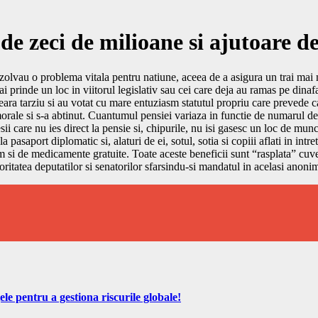
 de zeci de milioane si ajutoare d
rezolvau o problema vitala pentru natiune, aceea de a asigura un trai ma
i prinde un loc in viitorul legislativ sau cei care deja au ramas pe dinafa
eara tarziu si au votat cu mare entuziasm statutul propriu care prevede c
rale si s-a abtinut. Cuantumul pensiei variaza in functie de numarul de 
i care nu ies direct la pensie si, chipurile, nu isi gasesc un loc de mun
a pasaport diplomatic si, alaturi de ei, sotul, sotia si copiii aflati in i
ecum si de medicamente gratuite. Toate aceste beneficii sunt “rasplata” cuv
ritatea deputatilor si senatorilor sfarsindu-si mandatul in acelasi anoni
ele pentru a gestiona riscurile globale!