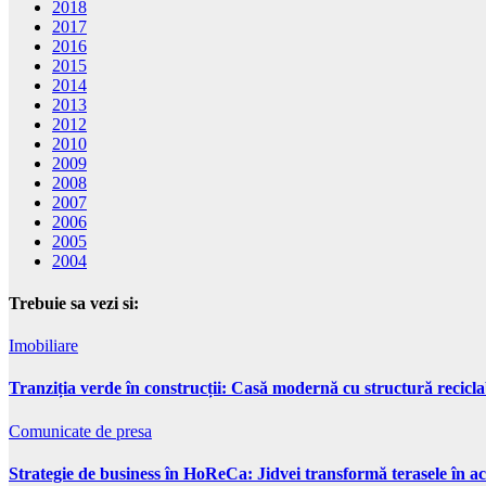
2018
2017
2016
2015
2014
2013
2012
2010
2009
2008
2007
2006
2005
2004
Trebuie sa vezi si:
Imobiliare
Tranziția verde în construcții: Casă modernă cu structură recicla
Comunicate de presa
Strategie de business în HoReCa: Jidvei transformă terasele în ac