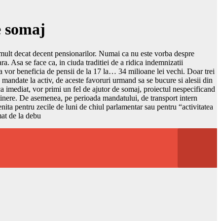
e somaj
i mult decat decent pensionarilor. Numai ca nu este vorba despre
ra. Asa se face ca, in ciuda traditiei de a ridica indemnizatii
a vor beneficia de pensii de la 17 la… 34 milioane lei vechi. Doar trei
mandate la activ, de aceste favoruri urmand sa se bucure si alesii din
ca imediat, vor primi un fel de ajutor de somaj, proiectul nespecificand
ntretinere. De asemenea, pe perioada mandatului, de transport intern
enita pentru zecile de luni de chiul parlamentar sau pentru “activitatea
mat de la debu