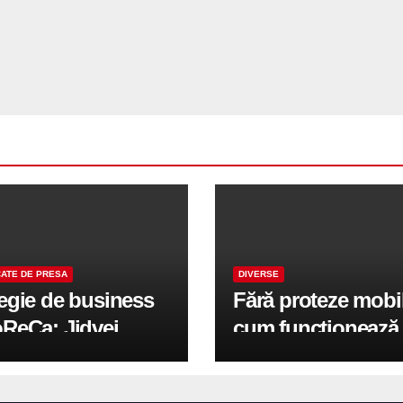
ATE DE PRESA
DIVERSE
tegie de business
Fără proteze mobi
oReCa: Jidvei
cum funcționează
formă terasele în
reabilitarea compl
e de creștere
pe implanturi All-