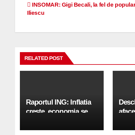
Navigare
INSOMAR: Gigi Becali, la fel de popular
Iliescu
în
articole
RELATED POST
Raportul ING: Inflatia
Desc
creste, economia se
aface
indreapta spre crestere
pași
in a doua jumatate a