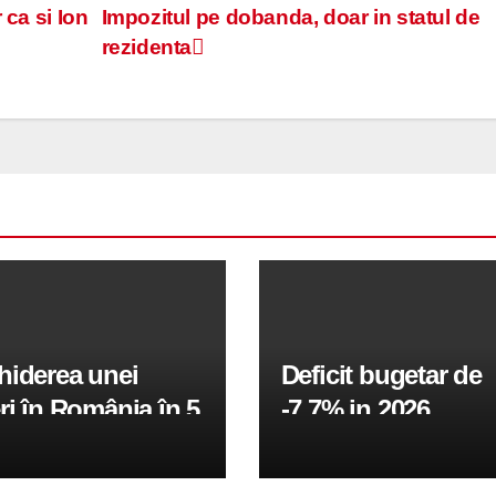
 ca si Ion
Impozitul pe dobanda, doar in statul de
rezidenta
hiderea unei
Deficit bugetar de
ri în România în 5
-7,7% in 2026,
obiectivul pentru 
fiind de 6%