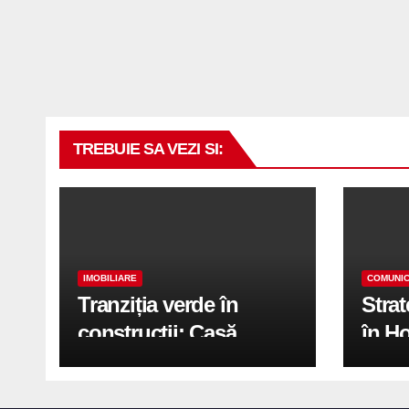
TREBUIE SA VEZI SI:
IMOBILIARE
COMUNIC
Tranziția verde în
Stra
construcții: Casă
în H
modernă cu structură
trans
reciclabilă
activ