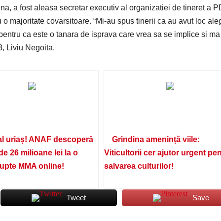
a, a fost aleasa secretar executiv al organizatiei de tineret a 
 o majoritate covarsitoare. “Mi-au spus tinerii ca au avut loc aleg
entru ca este o tanara de isprava care vrea sa se implice si ma
3, Liviu Negoita.
l uriaș! ANAF descoperă
Grindina amenință viile:
de 26 milioane lei la o
Viticultorii cer ajutor urgent pe
lupte MMA online!
salvarea culturilor!
Tweet
Save