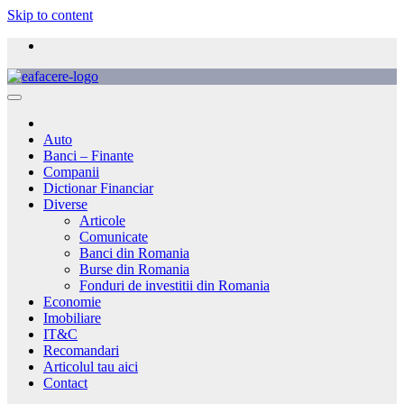
Skip to content
Auto
Banci – Finante
Companii
Dictionar Financiar
Diverse
Articole
Comunicate
Banci din Romania
Burse din Romania
Fonduri de investitii din Romania
Economie
Imobiliare
IT&C
Recomandari
Articolul tau aici
Contact