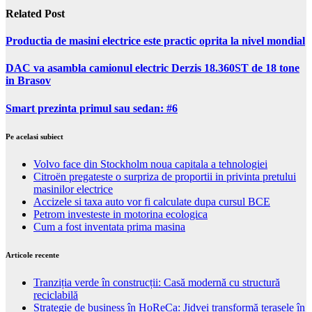
Related Post
Productia de masini electrice este practic oprita la nivel mondial
DAC va asambla camionul electric Derzis 18.360ST de 18 tone
in Brasov
Smart prezinta primul sau sedan: #6
Pe acelasi subiect
Volvo face din Stockholm noua capitala a tehnologiei
Citroën pregateste o surpriza de proportii in privinta pretului
masinilor electrice
Accizele si taxa auto vor fi calculate dupa cursul BCE
Petrom investeste in motorina ecologica
Cum a fost inventata prima masina
Articole recente
Tranziția verde în construcții: Casă modernă cu structură
reciclabilă
Strategie de business în HoReCa: Jidvei transformă terasele în