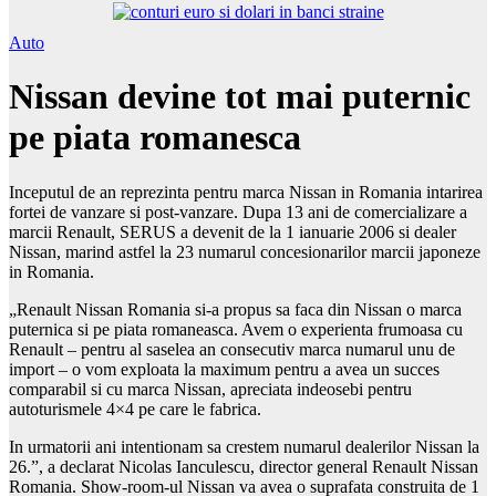
Auto
Nissan devine tot mai puternic
pe piata romanesca
Inceputul de an reprezinta pentru marca Nissan in Romania intarirea
fortei de vanzare si post-vanzare. Dupa 13 ani de comercializare a
marcii Renault, SERUS a devenit de la 1 ianuarie 2006 si dealer
Nissan, marind astfel la 23 numarul concesionarilor marcii japoneze
in Romania.
„Renault Nissan Romania si-a propus sa faca din Nissan o marca
puternica si pe piata romaneasca. Avem o experienta frumoasa cu
Renault – pentru al saselea an consecutiv marca numarul unu de
import – o vom exploata la maximum pentru a avea un succes
comparabil si cu marca Nissan, apreciata indeosebi pentru
autoturismele 4×4 pe care le fabrica.
In urmatorii ani intentionam sa crestem numarul dealerilor Nissan la
26.”, a declarat Nicolas Ianculescu, director general Renault Nissan
Romania. Show-room-ul Nissan va avea o suprafata construita de 1