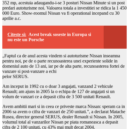
352 mp, acestuia adaugandu-i-se 3 posturi Nissan Minute si un post
predari autoturisme noi. Valoarea totala a investitiei se ridica la 1 450
000 Euro. Show-roomul Nissan va fi operational incepand cu 30
aprilie a.c.
Citeste si:
Acest break soseste in Europa si
nu este un Porsche
„Faptul ca de anul acesta vindem si autoturisme Nissan inseamna
pentru noi, pe de o parte recunoasterea unei experiente solide in
domeniul auto de 13 ani, iar pe de alta parte, recunoasterea fortei de
vanzare si post-vanzare a echi
pelor SERUS.
Am inceput in 1992 cu o doar 3 angajati, vanzand 2 vehicule
Renault; am ajuns in 2005 la o echipa de 127 de angajati si un
volum de vanzari ce a depasit cifra de 3 500 unitati Renault.
Avem ambitii mari si in ceea ce priveste marca Nissan: speram ca in
2006 sa avem o cifra de vanzari de 250 unitati.”, a declarat Matache
Rusea, director general SERUS, dealer Renault si Nissan. In 2005,
volumul total al vanzarilor Nissan pe piata romaneasca a depasit
cifra de 2 100 unitati, cu 43% mai mult decat 2004.