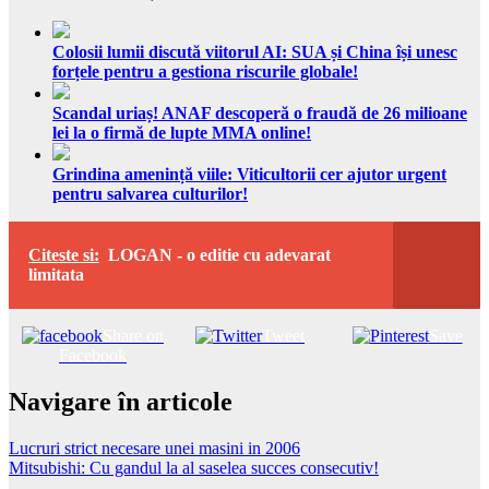
Colosii lumii discută viitorul AI: SUA și China își unesc
forțele pentru a gestiona riscurile globale!
Scandal uriaș! ANAF descoperă o fraudă de 26 milioane
lei la o firmă de lupte MMA online!
Grindina amenință viile: Viticultorii cer ajutor urgent
pentru salvarea culturilor!
Citeste si:
LOGAN - o editie cu adevarat
limitata
Share on
Tweet
Save
Facebook
Navigare în articole
Lucruri strict necesare unei masini in 2006
Mitsubishi: Cu gandul la al saselea succes consecutiv!