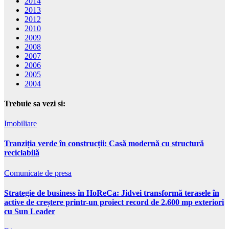
2014
2013
2012
2010
2009
2008
2007
2006
2005
2004
Trebuie sa vezi si:
Imobiliare
Tranziția verde în construcții: Casă modernă cu structură
reciclabilă
Comunicate de presa
Strategie de business în HoReCa: Jidvei transformă terasele în
active de creștere printr-un proiect record de 2.600 mp exteriori
cu Sun Leader