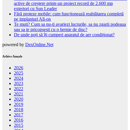
active de creștere printr-un proiect record de 2.600 mp
exteriori cu Sun Leader
Fără proteze mobile: cum funcționează reabilitarea completă
pe implanturi All-on
Te muti? Cum sa nu-ti avariezi lucrurile, sa nu zgarii podeaua
sau sa te pricopsesti cu o hernie de disc?
De unde poți să îți cumperi aparatul de aer condiționat?
powered by
DexOnline.Net
Arhive Anuale
2026
2025
2024
2023
2022
2021
2020
2019
2018
2017
2016
2015