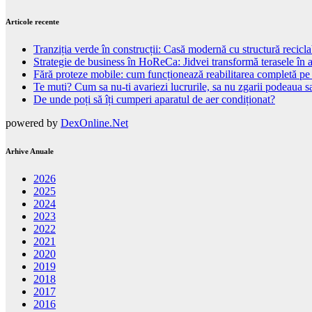
Articole recente
Tranziția verde în construcții: Casă modernă cu structură recicla
Strategie de business în HoReCa: Jidvei transformă terasele în a
Fără proteze mobile: cum funcționează reabilitarea completă pe
Te muti? Cum sa nu-ti avariezi lucrurile, sa nu zgarii podeaua sa
De unde poți să îți cumperi aparatul de aer condiționat?
powered by
DexOnline.Net
Arhive Anuale
2026
2025
2024
2023
2022
2021
2020
2019
2018
2017
2016