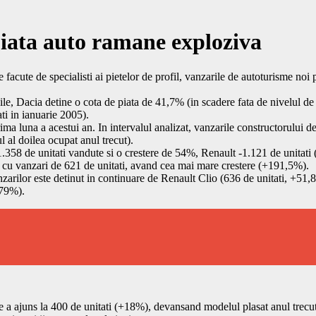
piata auto ramane exploziva
 facute de specialisti ai pietelor de profil, vanzarile de autoturisme n
bile, Dacia detine o cota de piata de 41,7% (in scadere fata de nivelul d
ati in ianuarie 2005).
 luna a acestui an. In intervalul analizat, vanzarile constructorului de 
l al doilea ocupat anul trecut).
.358 de unitati vandute si o crestere de 54%, Renault -1.121 de unitati
, cu vanzari de 621 de unitati, avand cea mai mare crestere (+191,5%).
anzarilor este detinut in continuare de Renault Clio (636 de unitati, +51
479%).
re a ajuns la 400 de unitati (+18%), devansand modelul plasat anul trecu