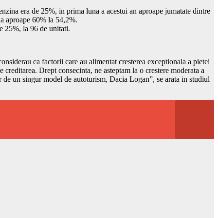
benzina era de 25%, in prima luna a acestui an aproape jumatate dintre
e la aproape 60% la 54,2%.
e 25%, la 96 de unitati.
onsiderau ca factorii care au alimentat cresterea exceptionala a pietei
ste creditarea. Drept consecinta, ne asteptam la o crestere moderata a
ar de un singur model de autoturism, Dacia Logan”, se arata in studiul