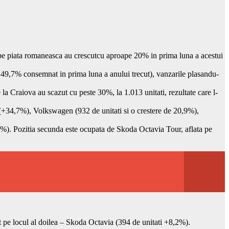
oi pe piata romaneasca au crescutcu aproape 20% in prima luna a acestui
e 49,7% consemnat in prima luna a anului trecut), vanzarile plasandu-
la Craiova au scazut cu peste 30%, la 1.013 unitati, rezultate care l-
 (+34,7%), Volkswagen (932 de unitati si o crestere de 20,9%),
,8%). Pozitia secunda este ocupata de Skoda Octavia Tour, aflata pe
t pe locul al doilea – Skoda Octavia (394 de unitati +8,2%).