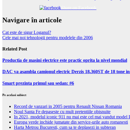
Share on Facebook
Navigare în articole
Cat este de sigur Loganul?
Cele mai noi tehnologii pentru modelele din 2006
Related Post
Productia de masini electrice este practic oprita la nivel mondial
DAC va asambla camionul electric Derzis 18.360ST de 18 tone i
Smart prezinta primul sau sedan: #6
Pe acelasi subiect
Record de vanzari in 2005 pentru Renault Nissan Romania
Noul Santa Fe depaseste cu mult pretentiile obisnuite
In 2021, modelul iconic 911 nu mai este cel mai vandut model 
Europa verde inchide jumatate din service-urile auto romanesti
Harta Metrou Bucuresti, cum sa te deplasezi in subteran