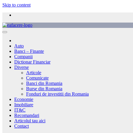
Skip to content
Auto
Banci – Finante
Companii
Dictionar Financiar
Diverse
Articole
Comunicate
Banci din Romania
Burse din Romania
Fonduri de investitii din Romania
Economie
Imobiliare
IT&C
Recomandari
Articolul tau aici
Contact