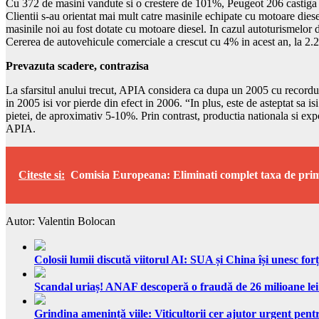
Cu 372 de masini vandute si o crestere de 101%, Peugeot 206 castiga tr
Clientii s-au orientat mai mult catre masinile echipate cu motoare die
masinile noi au fost dotate cu motoare diesel. In cazul autoturismelor
Cererea de autovehicule comerciale a crescut cu 4% in acest an, la 2.2
Prevazuta scadere, contrazisa
La sfarsitul anului trecut, APIA considera ca dupa un 2005 cu recorduri 
in 2005 isi vor pierde din efect in 2006. “In plus, este de asteptat sa 
pietei, de aproximativ 5-10%. Prin contrast, productia nationala si exp
APIA.
Citeste si:
Comisia Europeana: Eliminati complet taxa de prim
Autor: Valentin Bolocan
Colosii lumii discută viitorul AI: SUA și China își unesc forț
Scandal uriaș! ANAF descoperă o fraudă de 26 milioane lei
Grindina amenință viile: Viticultorii cer ajutor urgent pentr