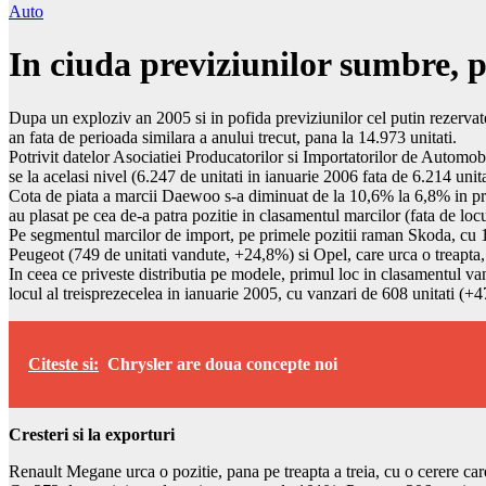
Auto
In ciuda previziunilor sumbre, 
Dupa un exploziv an 2005 si in pofida previziunilor cel putin rezervate
an fata de perioada similara a anului trecut, pana la 14.973 unitati.
Potrivit datelor Asociatiei Producatorilor si Importatorilor de Automo
se la acelasi nivel (6.247 de unitati in ianuarie 2006 fata de 6.214 unit
Cota de piata a marcii Daewoo s-a diminuat de la 10,6% la 6,8% in prima
au plasat pe cea de-a patra pozitie in clasamentul marcilor (fata de locu
Pe segmentul marcilor de import, pe primele pozitii raman Skoda, cu 1
Peugeot (749 de unitati vandute, +24,8%) si Opel, care urca o treapta
In ceea ce priveste distributia pe modele, primul loc in clasamentul v
locul al treisprezecelea in ianuarie 2005, cu vanzari de 608 unitati (+
Citeste si:
Chrysler are doua concepte noi
Cresteri si la exporturi
Renault Megane urca o pozitie, pana pe treapta a treia, cu o cerere ca