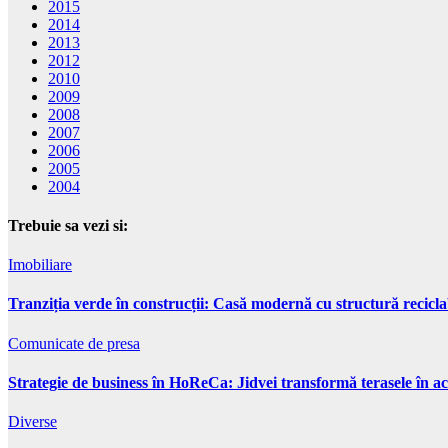
2015
2014
2013
2012
2010
2009
2008
2007
2006
2005
2004
Trebuie sa vezi si:
Imobiliare
Tranziția verde în construcții: Casă modernă cu structură recicla
Comunicate de presa
Strategie de business în HoReCa: Jidvei transformă terasele în ac
Diverse