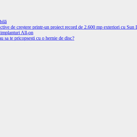
bilă
ctive de creștere printr-un proiect record de 2.600 mp exteriori cu Sun
 implanturi All-on
u sa te pricopsesti cu o hernie de disc?