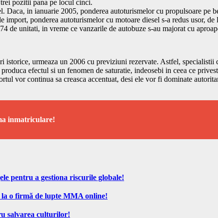
ei pozitii pana pe locul cinci.
sel. Daca, in ianuarie 2005, ponderea autoturismelor cu propulsoare pe 
 de import, ponderea autoturismelor cu motoare diesel s-a redus usor, d
74 de unitati, in vreme ce vanzarile de autobuze s-au majorat cu aproap
istorice, urmeaza un 2006 cu previziuni rezervate. Astfel, specialistii c
isi produca efectul si un fenomen de saturatie, indeosebi in ceea ce prive
ortul vor continua sa creasca accentuat, desi ele vor fi dominate autorit
a inmatriculare!
ele pentru a gestiona riscurile globale!
 la o firmă de lupte MMA online!
u salvarea culturilor!