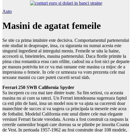
Auto
Masini de agatat femeile
Se stie ca prima intalnire este decisiva. Comportamentul partenerului
este studiat in deaproape, insa, cu siguranta nu numai acesta este
singurul ingredient al intregului meniu. Femeile se uita la haine,
accesorii si, bineinteles, masina partenerului. Daca florile primite la
pima cina romantica erau cam ofilite, cadoul nu a fost nici pe departe
pe masura potrivita tot ce va mai ramane este masina ca mijoc de a
impresiona o femeie. In cele ce urmeaza va vom prezenta cele mai
sexoase masini cu care puteti cucerii sexul slab.
Ferrari 250 SWB California Spyder
Sa incepem cu cea mai tare dintre toate. Sa fim seriosi, cu aceasta
masina nu ai cum sa ratezi. Un Ferrari intotdeauna sugereaza faptul
ca esti plin de bani, insa un model nou te va ajuta sa cuceresti doar
manechine de succes si va sugera ca principala ta meserie este acea
de fotbalist. Modelul California este unul dintre cele mai elegante
versiuni Ferrari facute vreodata. Acesta a fost construit ca raspuns la
cererile oamenilor bogati care doreau sa se plimbe pe insorita Coasta
de Vest. In perioada 1957-1962 au fost construite doar 108 modele,