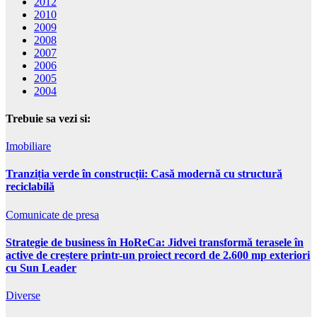
2012
2010
2009
2008
2007
2006
2005
2004
Trebuie sa vezi si:
Imobiliare
Tranziția verde în construcții: Casă modernă cu structură
reciclabilă
Comunicate de presa
Strategie de business în HoReCa: Jidvei transformă terasele în
active de creștere printr-un proiect record de 2.600 mp exteriori
cu Sun Leader
Diverse