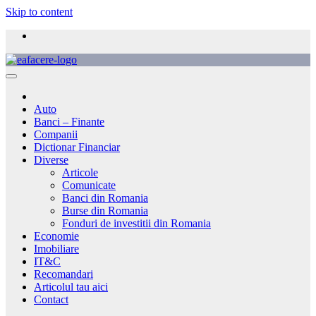
Skip to content
Auto
Banci – Finante
Companii
Dictionar Financiar
Diverse
Articole
Comunicate
Banci din Romania
Burse din Romania
Fonduri de investitii din Romania
Economie
Imobiliare
IT&C
Recomandari
Articolul tau aici
Contact