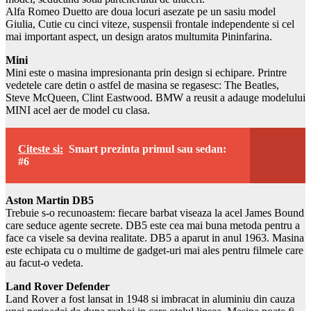
Alfa Romeo Duetto are doua locuri asezate pe un sasiu model
Giulia, Cutie cu cinci viteze, suspensii frontale independente si cel
mai important aspect, un design aratos multumita Pininfarina.
Mini
Mini este o masina impresionanta prin design si echipare. Printre
vedetele care detin o astfel de masina se regasesc: The Beatles,
Steve McQueen, Clint Eastwood. BMW a reusit a adauge modelului
MINI acel aer de model cu clasa.
Citeste si:
Smart prezinta primul sau sedan:
#6
Aston Martin DB5
Trebuie s-o recunoastem: fiecare barbat viseaza la acel James Bound
care seduce agente secrete. DB5 este cea mai buna metoda pentru a
face ca visele sa devina realitate. DB5 a aparut in anul 1963. Masina
este echipata cu o multime de gadget-uri mai ales pentru filmele care
au facut-o vedeta.
Land Rover Defender
Land Rover a fost lansat in 1948 si imbracat in aluminiu din cauza