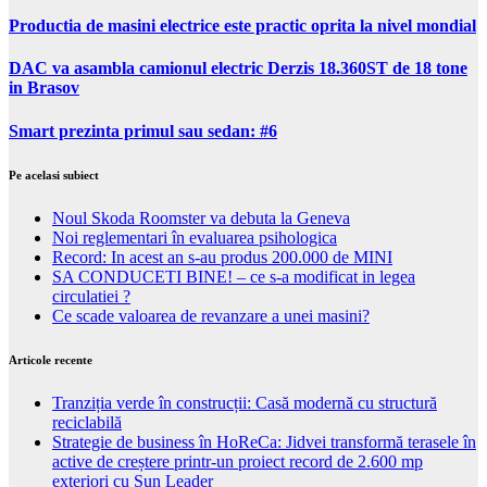
Productia de masini electrice este practic oprita la nivel mondial
DAC va asambla camionul electric Derzis 18.360ST de 18 tone
in Brasov
Smart prezinta primul sau sedan: #6
Pe acelasi subiect
Noul Skoda Roomster va debuta la Geneva
Noi reglementari în evaluarea psihologica
Record: In acest an s-au produs 200.000 de MINI
SA CONDUCETI BINE! – ce s-a modificat in legea
circulatiei ?
Ce scade valoarea de revanzare a unei masini?
Articole recente
Tranziția verde în construcții: Casă modernă cu structură
reciclabilă
Strategie de business în HoReCa: Jidvei transformă terasele în
active de creștere printr-un proiect record de 2.600 mp
exteriori cu Sun Leader