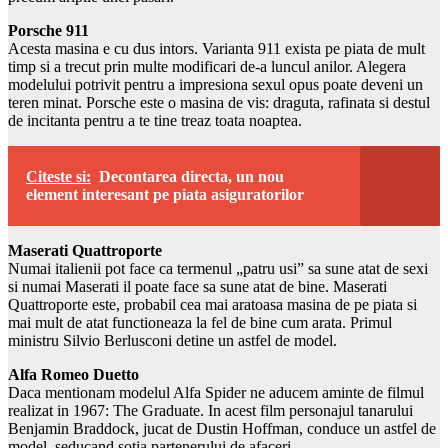
Porsche 911
Acesta masina e cu dus intors. Varianta 911 exista pe piata de mult
timp si a trecut prin multe modificari de-a luncul anilor. Alegera
modelului potrivit pentru a impresiona sexul opus poate deveni un
teren minat. Porsche este o masina de vis: draguta, rafinata si destul
de incitanta pentru a te tine treaz toata noaptea.
Citeste si:
Decontarea directa, un nou
element interesant pe piata asiguratorilor
Maserati Quattroporte
Numai italienii pot face ca termenul „patru usi” sa sune atat de sexi
si numai Maserati il poate face sa sune atat de bine. Maserati
Quattroporte este, probabil cea mai aratoasa masina de pe piata si
mai mult de atat functioneaza la fel de bine cum arata. Primul
ministru Silvio Berlusconi detine un astfel de model.
Alfa Romeo Duetto
Daca mentionam modelul Alfa Spider ne aducem aminte de filmul
realizat in 1967: The Graduate. In acest film personajul tanarului
Benjamin Braddock, jucat de Dustin Hoffman, conduce un astfel de
model, seducand sotia partenerului de afaceri.