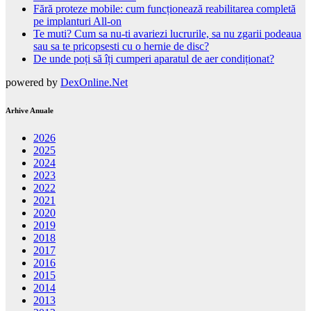
Fără proteze mobile: cum funcționează reabilitarea completă
pe implanturi All-on
Te muti? Cum sa nu-ti avariezi lucrurile, sa nu zgarii podeaua
sau sa te pricopsesti cu o hernie de disc?
De unde poți să îți cumperi aparatul de aer condiționat?
powered by
DexOnline.Net
Arhive Anuale
2026
2025
2024
2023
2022
2021
2020
2019
2018
2017
2016
2015
2014
2013