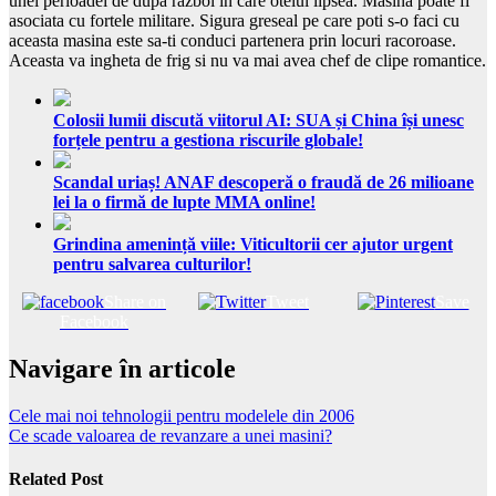
unei perioadei de dupa razboi in care otelul lipsea. Masina poate fi
asociata cu fortele militare. Sigura greseal pe care poti s-o faci cu
aceasta masina este sa-ti conduci partenera prin locuri racoroase.
Aceasta va ingheta de frig si nu va mai avea chef de clipe romantice.
Colosii lumii discută viitorul AI: SUA și China își unesc
forțele pentru a gestiona riscurile globale!
Scandal uriaș! ANAF descoperă o fraudă de 26 milioane
lei la o firmă de lupte MMA online!
Grindina amenință viile: Viticultorii cer ajutor urgent
pentru salvarea culturilor!
Share on
Tweet
Save
Facebook
Navigare în articole
Cele mai noi tehnologii pentru modelele din 2006
Ce scade valoarea de revanzare a unei masini?
Related Post