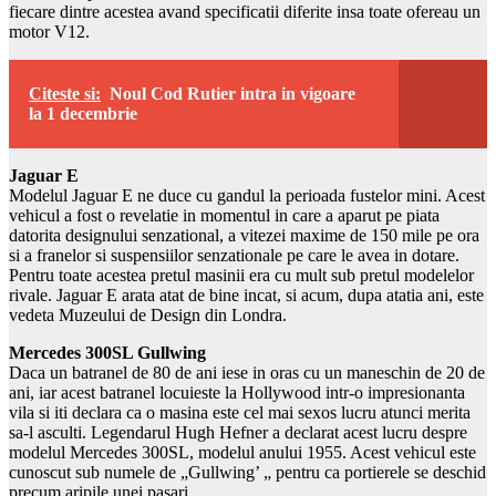
fiecare dintre acestea avand specificatii diferite insa toate ofereau un
motor V12.
Citeste si:
Noul Cod Rutier intra in vigoare
la 1 decembrie
Jaguar E
Modelul Jaguar E ne duce cu gandul la perioada fustelor mini. Acest
vehicul a fost o revelatie in momentul in care a aparut pe piata
datorita designului senzational, a vitezei maxime de 150 mile pe ora
si a franelor si suspensiilor senzationale pe care le avea in dotare.
Pentru toate acestea pretul masinii era cu mult sub pretul modelelor
rivale. Jaguar E arata atat de bine incat, si acum, dupa atatia ani, este
vedeta Muzeului de Design din Londra.
Mercedes 300SL Gullwing
Daca un batranel de 80 de ani iese in oras cu un maneschin de 20 de
ani, iar acest batranel locuieste la Hollywood intr-o impresionanta
vila si iti declara ca o masina este cel mai sexos lucru atunci merita
sa-l asculti. Legendarul Hugh Hefner a declarat acest lucru despre
modelul Mercedes 300SL, modelul anului 1955. Acest vehicul este
cunoscut sub numele de „Gullwing’ „ pentru ca portierele se deschid
precum aripile unei pasari.