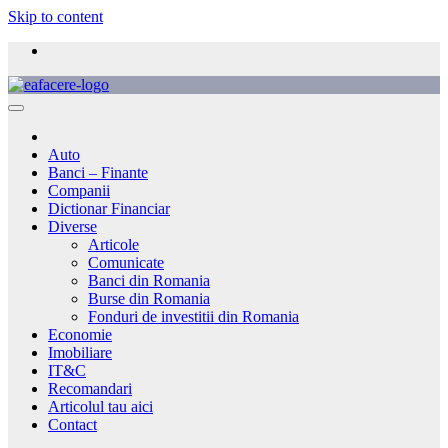
Skip to content
Auto
Banci – Finante
Companii
Dictionar Financiar
Diverse
Articole
Comunicate
Banci din Romania
Burse din Romania
Fonduri de investitii din Romania
Economie
Imobiliare
IT&C
Recomandari
Articolul tau aici
Contact