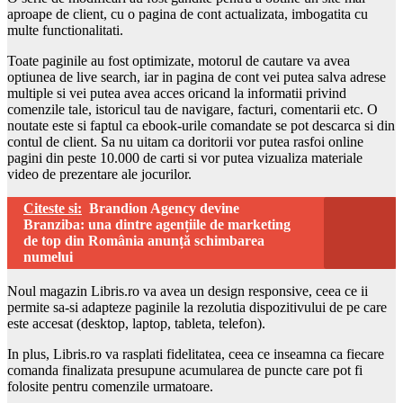
aproape de client, cu o pagina de cont actualizata, imbogatita cu
multe functionalitati.
Toate paginile au fost optimizate, motorul de cautare va avea
optiunea de live search, iar in pagina de cont vei putea salva adrese
multiple si vei putea avea acces oricand la informatii privind
comenzile tale, istoricul tau de navigare, facturi, comentarii etc. O
noutate este si faptul ca ebook-urile comandate se pot descarca si din
contul de client. Sa nu uitam ca doritorii vor putea rasfoi online
pagini din peste 10.000 de carti si vor putea vizualiza materiale
video de prezentare ale jocurilor.
Citeste si:
Brandion Agency devine
Branziba: una dintre agențiile de marketing
de top din România anunță schimbarea
numelui
Noul magazin Libris.ro va avea un design responsive, ceea ce ii
permite sa-si adapteze paginile la rezolutia dispozitivului de pe care
este accesat (desktop, laptop, tableta, telefon).
In plus, Libris.ro va rasplati fidelitatea, ceea ce inseamna ca fiecare
comanda finalizata presupune acumularea de puncte care pot fi
folosite pentru comenzile urmatoare.