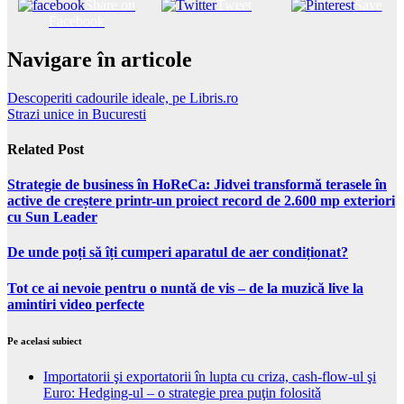
Share on
Tweet
Save
Facebook
Navigare în articole
Descoperiti cadourile ideale, pe Libris.ro
Strazi unice in Bucuresti
Related Post
Strategie de business în HoReCa: Jidvei transformă terasele în
active de creștere printr-un proiect record de 2.600 mp exteriori
cu Sun Leader
De unde poți să îți cumperi aparatul de aer condiționat?
Tot ce ai nevoie pentru o nuntă de vis – de la muzică live la
amintiri video perfecte
Pe acelasi subiect
Importatorii şi exportatorii în lupta cu criza, cash-flow-ul şi
Euro: Hedging-ul – o strategie prea puţin folositǎ