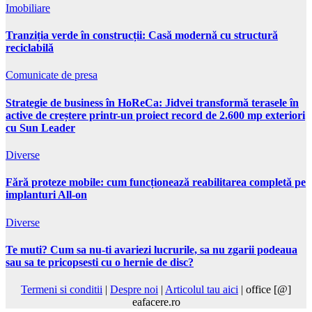
Imobiliare
Tranziția verde în construcții: Casă modernă cu structură
reciclabilă
Comunicate de presa
Strategie de business în HoReCa: Jidvei transformă terasele în
active de creștere printr-un proiect record de 2.600 mp exteriori
cu Sun Leader
Diverse
Fără proteze mobile: cum funcționează reabilitarea completă pe
implanturi All-on
Diverse
Te muti? Cum sa nu-ti avariezi lucrurile, sa nu zgarii podeaua
sau sa te pricopsesti cu o hernie de disc?
Termeni si conditii
|
Despre noi
|
Articolul tau aici
| office [@]
eafacere.ro