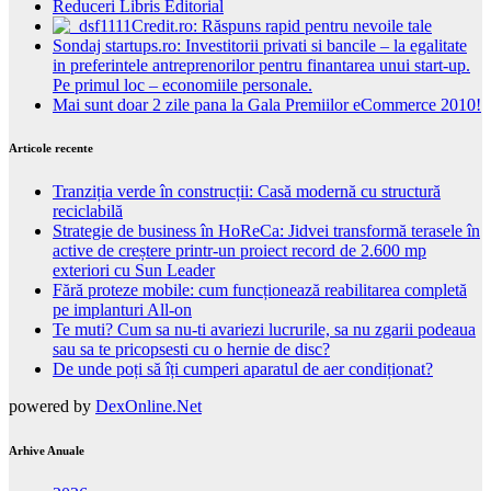
Reduceri Libris Editorial
Credit.ro: Răspuns rapid pentru nevoile tale
Sondaj startups.ro: Investitorii privati si bancile – la egalitate
in preferintele antreprenorilor pentru finantarea unui start-up.
Pe primul loc – economiile personale.
Mai sunt doar 2 zile pana la Gala Premiilor eCommerce 2010!
Articole recente
Tranziția verde în construcții: Casă modernă cu structură
reciclabilă
Strategie de business în HoReCa: Jidvei transformă terasele în
active de creștere printr-un proiect record de 2.600 mp
exteriori cu Sun Leader
Fără proteze mobile: cum funcționează reabilitarea completă
pe implanturi All-on
Te muti? Cum sa nu-ti avariezi lucrurile, sa nu zgarii podeaua
sau sa te pricopsesti cu o hernie de disc?
De unde poți să îți cumperi aparatul de aer condiționat?
powered by
DexOnline.Net
Arhive Anuale