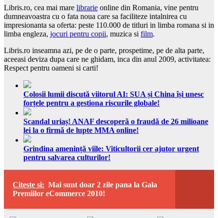
Libris.ro, cea mai mare
librarie
online din Romania, vine pentru
dumneavoastra cu o fata noua care sa faciliteze intalnirea cu
impresionanta sa oferta: peste 110.000 de titluri in limba romana si in
limba engleza,
jocuri pentru copii
, muzica si
film
.
Libris.ro inseamna azi, pe de o parte, prospetime, pe de alta parte,
aceeasi deviza dupa care ne ghidam, inca din anul 2009, activitatea:
Respect pentru oameni si carti!
Colosii lumii discută viitorul AI: SUA și China își unesc
forțele pentru a gestiona riscurile globale!
Scandal uriaș! ANAF descoperă o fraudă de 26 milioane
lei la o firmă de lupte MMA online!
Grindina amenință viile: Viticultorii cer ajutor urgent
pentru salvarea culturilor!
Citeste si:
Mai sunt doar 2 zile pana la Gala
Premiilor eCommerce 2010!