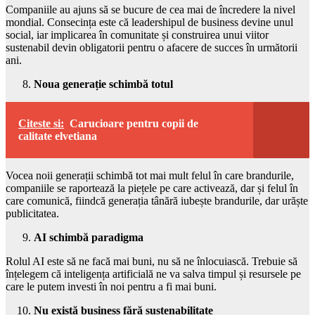
Companiile au ajuns să se bucure de cea mai de încredere la nivel
mondial. Consecința este că leadershipul de business devine unul
social, iar implicarea în comunitate și construirea unui viitor
sustenabil devin obligatorii pentru o afacere de succes în următorii
ani.
Noua generație schimbă totul
Citeste si:
Carucioare pentru copii de
calitate elvetiana
Vocea noii generații schimbă tot mai mult felul în care brandurile,
companiile se raportează la piețele pe care activează, dar și felul în
care comunică, fiindcă generația tânără iubește brandurile, dar urăște
publicitatea.
AI schimbă paradigma
Rolul AI este să ne facă mai buni, nu să ne înlocuiască. Trebuie să
înțelegem că inteligența artificială ne va salva timpul și resursele pe
care le putem investi în noi pentru a fi mai buni.
Nu există business fără sustenabilitate