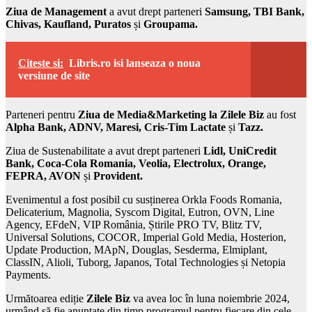
Ziua de Management
a avut drept parteneri
Samsung, TBI Bank,
Chivas, Kaufland, Puratos
și
Groupama.
Citeste si:
Libris.ro isi lanseaza o noua
versiune de site
Parteneri pentru
Ziua de Media&Marketing la Zilele Biz
au fost
Alpha Bank, ADNV, Maresi, Cris-Tim Lactate
și
Tazz.
Ziua de Sustenabilitate a avut drept parteneri
Lidl, UniCredit
Bank, Coca-Cola Romania, Veolia, Electrolux, Orange,
FEPRA, AVON
și
Provident.
Evenimentul a fost posibil cu susținerea Orkla Foods Romania,
Delicaterium, Magnolia, Syscom Digital, Eutron, OVN, Line
Agency, EFdeN, VIP România, Știrile PRO TV, Blitz TV,
Universal Solutions, COCOR, Imperial Gold Media, Hosterion,
Update Production, MApN, Douglas, Sesderma, Elmiplant,
ClassIN, Alioli, Tuborg, Japanos, Total Technologies și Netopia
Payments.
Următoarea ediție
Zilele Biz
va avea loc în luna noiembrie 2024,
urmând să fie anunțate din timp programul pentru fiecare din cele