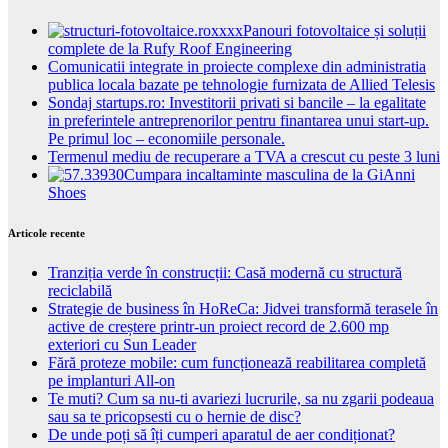
Panouri fotovoltaice și soluții
complete de la Rufy Roof Engineering
Comunicatii integrate in proiecte complexe din administratia
publica locala bazate pe tehnologie furnizata de Allied Telesis
Sondaj startups.ro: Investitorii privati si bancile – la egalitate
in preferintele antreprenorilor pentru finantarea unui start-up.
Pe primul loc – economiile personale.
Termenul mediu de recuperare a TVA a crescut cu peste 3 luni
Cumpara incaltaminte masculina de la GiAnni
Shoes
Articole recente
Tranziția verde în construcții: Casă modernă cu structură
reciclabilă
Strategie de business în HoReCa: Jidvei transformă terasele în
active de creștere printr-un proiect record de 2.600 mp
exteriori cu Sun Leader
Fără proteze mobile: cum funcționează reabilitarea completă
pe implanturi All-on
Te muti? Cum sa nu-ti avariezi lucrurile, sa nu zgarii podeaua
sau sa te pricopsesti cu o hernie de disc?
De unde poți să îți cumperi aparatul de aer condiționat?