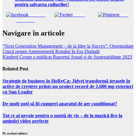
pentru salvarea culturilor!
Share on
Tweet
Save
Facebook
Navigare în articole
“Next Generation Management – de la Idee la Succes”: Oportunitate
Unică pentru Antreprenorii Români în Era Digitală
Kindred Group a publicat Raportul Anual și de Sustenabilitate 2023
Related Post
Strategie de business în HoReCa: Jidvei transformă terasele în
active de creștere printr-un proiect record de 2.600 mp exteriori
cu Sun Leader
De unde poți să îți cumperi aparatul de aer condiționat?
Tot ce ai nevoie pentru o nuntă de vis – de la muzică live la
amintiri video perfecte
Pe acelasi subiect