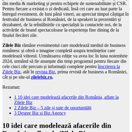
din media & marketing și pentru echipele de sustenabilitate și CSR.
Pentru fiecare a existat o zi dedicată, însă cei care au luat parte la
întregul eveniment, de luni până vineri, au apreciat timpul câștigat în
festivalul de business al României, de la speakeri la prezentări și
dezabateri, de la reîntâlnirile cu specialiști la contactele noi, de la
activările de brand spectaculoase la experiența fine dining de la
finalul fiecărei zile.
Zilele Biz
rămâne evenimentul care modelează mediul de business
românesc și oferă o imagine completă asupra tendințelor care
modelează viitorul. Următoarea ediție va avea loc în luna noiembrie
2024, urmând să fie anunțate din timp programul pentru fiecare din
cele cinci zile precum și informații complete pentru
înscrierea la
Zilele Biz
, atât în
revista Biz
, prima revistă de business a României,
cât și pe site-ul
zilelebiz.ro
.
Rezumat:
1
10 idei care modelează afacerile din România, aflate la
Zilele Biz
2
Zilele Biz – 5 zile și sute de oportunități
3
Despre Biz si Biz Agency
10 idei care modelează afacerile din