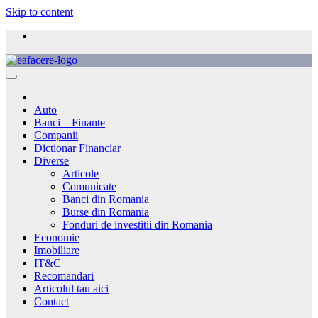
Skip to content
Auto
Banci – Finante
Companii
Dictionar Financiar
Diverse
Articole
Comunicate
Banci din Romania
Burse din Romania
Fonduri de investitii din Romania
Economie
Imobiliare
IT&C
Recomandari
Articolul tau aici
Contact