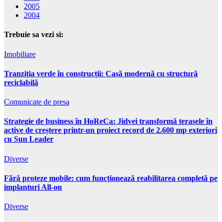
2005
2004
Trebuie sa vezi si:
Imobiliare
Tranziția verde în construcții: Casă modernă cu structură
reciclabilă
Comunicate de presa
Strategie de business în HoReCa: Jidvei transformă terasele în
active de creștere printr-un proiect record de 2.600 mp exteriori
cu Sun Leader
Diverse
Fără proteze mobile: cum funcționează reabilitarea completă pe
implanturi All-on
Diverse