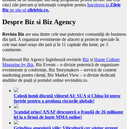
cinci zile precum și informații complete pentru
înscrierea la
Zilele
Biz
pe site-ul
zilelebiz.ro.
Despre Biz si Biz Agency
Revista Biz
are una dintre cele mai puternice comunități de business
din țară. A organizat evenimente de afaceri și proiecte speciale în
cele mai mari orașe din țară și în 11 capitale din lume, pe 3
continente.
Businessul Biz Agency înglobează revistele
Biz
și
Haute Culture
Magazine by Biz
, Biz Events – o divizie puternică de organizare
evenimente și conferințe, Biz Storymakers – servicii de content
marketing pentru clienți, Biz Market View – o divizie dedicată
studiilor de piață și portalul online revistabiz.ro.
Colosii lumii discută viitorul AI: SUA și China își unesc
forțele pentru a gestiona riscurile globale!
Scandal uriaș! ANAF descoperă o fraudă de 26 milioane
lei la o firmă de lupte MMA online!
Grindina amenință viile: Viticultorii cer ajutor urgent