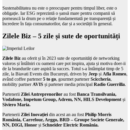
Sustenabilitatea nu este o preocupare pentru timpul liber, este o
obligație. Iar ESG reprezintă o șansă mare pentru companii să
pornească la drum pe o relație fundamentată pe transparență și
încredere în fața consumatorilor, dar și a societății în general.
Zilele Biz – 5 zile și sute de oportunități
Zilele Biz
au oferit și în 2023 sute de oportunități de networking
valoros și întâlniri cu oameni care pot inspira, ajuta și motiva doer-ii
de la brandurile care aspiră la succes. Totul s-a întâmplat timp de 5
zile, la Biavati Events din București, driven by
Jeep
și
Afla Romeo
,
având coffee partener
5 to go
, gourmet partener
Sciccheria
,
mobility partner
AVIS
și partener media principal
Radio Guerrilla
.
Partenerii
Zilei Antreprenorilor
au fost
Banca Transilvania,
Vodafone, Impetum Group, Adrem, NN, HILS Development
și
Siviero Maria.
Partenerii
Zilei Inovației
din acest an au fost
Philip Morris
România, Carrefour, Arggo, BRD – Groupe Societe Generale,
NN, DIGI, Honor
și
Schneider Electric România.