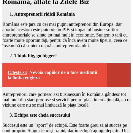
România, aflate la Zilele Biz
Antreprenorii ridică România
România este țara cu cei mai puțini antreprenori din Europa, dar
aportul acestora este puternic în PIB și impactul businessurilor
antreprenoriale se simte tot mai mult în economie. Suntem o țară cu
foarte multe oportunități, pentru că încă avem multe lipsuri, ceea ce
înseamnă că suntem o țară a antreprenoriatului.
Think big, go bigger!
Citeste si:
Nevoia copiilor de a face meditatii
la limba engleza
Antreprenorii care pornesc azi businessuri în România gândesc tot
mai mult din start produse și servicii pentru piața internațională, au o
viziune care nu se mai limitează la piața locală.
Echipa este cheia succesului
Succesul este un “sport” de echipă. Este foarte greu să ai succes pe
cont propriu. Singur te miști rapid, dar în echipă ajungi departe. Un