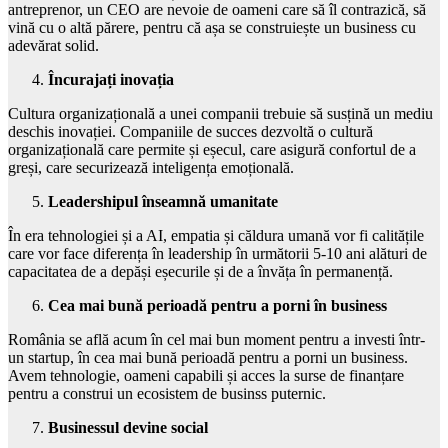
antreprenor, un CEO are nevoie de oameni care să îl contrazică, să
vină cu o altă părere, pentru că așa se construiește un business cu
adevărat solid.
Încurajați inovația
Cultura organizațională a unei companii trebuie să susțină un mediu
deschis inovației. Companiile de succes dezvoltă o cultură
organizațională care permite și eșecul, care asigură confortul de a
greși, care securizează inteligența emoțională.
Leadershipul înseamnă umanitate
În era tehnologiei și a AI, empatia și căldura umană vor fi calitățile
care vor face diferența în leadership în următorii 5-10 ani alături de
capacitatea de a depăși eșecurile și de a învăța în permanență.
Cea mai bună perioadă pentru a porni în business
România se află acum în cel mai bun moment pentru a investi într-
un startup, în cea mai bună perioadă pentru a porni un business.
Avem tehnologie, oameni capabili și acces la surse de finanțare
pentru a construi un ecosistem de businss puternic.
Businessul devine social