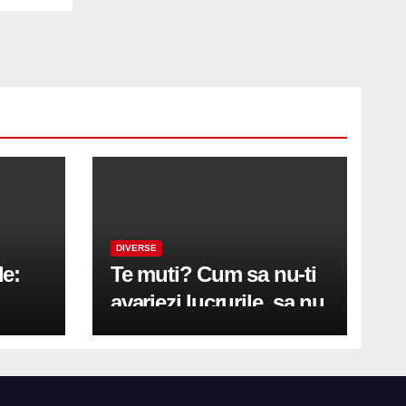
DIVERSE
le:
Te muti? Cum sa nu-ti
avariezi lucrurile, sa nu
etă
zgarii podeaua sau sa
on
te pricopsesti cu o
hernie de disc?