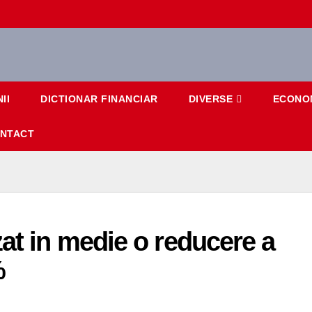
II
DICTIONAR FINANCIAR
DIVERSE
ECONO
NTACT
zat in medie o reducere a
%