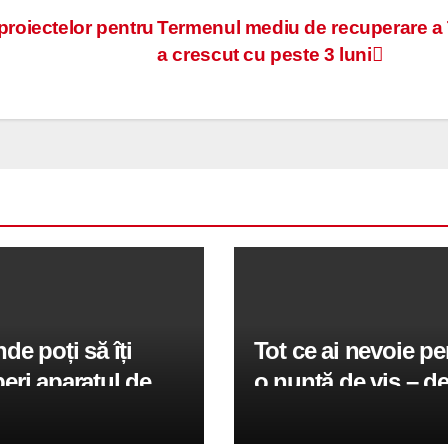
roiectelor pentru
Termenul mediu de recuperare a
a crescut cu peste 3 luni
de poți să îți
Tot ce ai nevoie pe
ri aparatul de
o nuntă de vis – de
ondiționat?
muzică live la amint
video perfecte