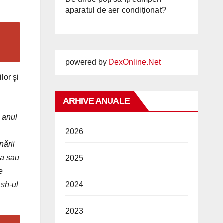
aparatul de aer condiționat?
powered by
DexOnline.Net
lor şi
ARHIVE ANUALE
e anul
2026
nării
ea sau
2025
e
2024
ash-ul
2023