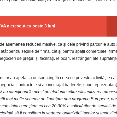
VA a crescut cu peste 3 luni
t de asemenea reduceri masive, ca şi cele privind parcurile auto 
e atât pentru sediile de firmă, cât şi pentru spaţii comerciale, firm
ocieri de preţuri şi facilităţi, relocări, restrângeri ale suprafeţe
niilor au apelat la outsourcing în ceea ce priveşte activităţile ca
enegociat contractele şi au încurajat barterele, spun reprezentanţ
i-au direcţionat în acest an eforturile către eficientizarea proces
t cât mai multe scheme de finanţare prin programe Europene, dar
onstatat o creştere cu cca 20-30% a solicitărilor de servicii de
niciodată să îi consiliem în vederea optimizării taxelor şi impozite