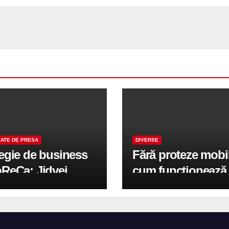
ATE DE PRESA
DIVERSE
tegie de business
Fără proteze mobi
oReCa: Jidvei
cum funcționează
formă terasele în
reabilitarea compl
e de creștere
pe implanturi All-
r-un proiect record