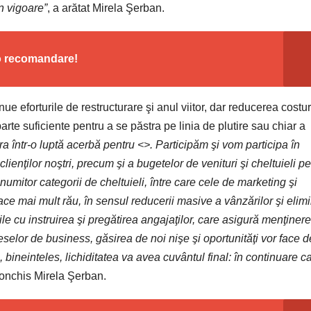
în vigoare”
, a arătat Mirela Şerban.
 o recomandare!
 eforturile de restructurare şi anul viitor, dar reducerea costuri
parte suficiente pentru a se păstra pe linia de plutire sau chiar a
ra într-o luptă acerbă pentru <>. Participăm şi vom participa în
lienţilor noştri, precum şi a bugetelor de venituri şi cheltuieli p
umitor categorii de cheltuieli, între care cele de marketing şi
ce mai mult rău, în sensul reducerii masive a vânzărilor şi elimi
ile cu instruirea şi pregătirea angajaţilor, care asigură menţiner
ceselor de business, găsirea de noi nişe şi oportunităţi vor face d
 bineinteles, lichiditatea va avea cuvântul final: î
n continuare c
conchis Mirela Şerban.