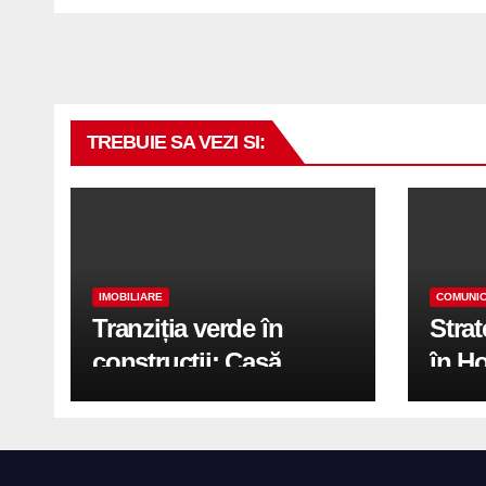
printr-un proiect
record de 2.600 mp
exteriori cu Sun
Leader
TREBUIE SA VEZI SI:
IMOBILIARE
COMUNIC
Tranziția verde în
Stra
construcții: Casă
în H
modernă cu structură
trans
reciclabilă
activ
print