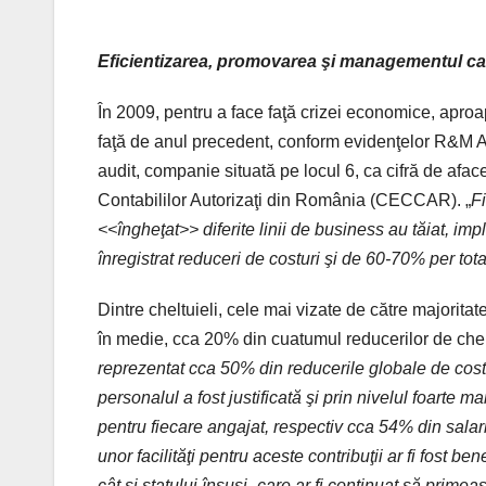
Eficientizarea, promovarea şi managementul cas
În 2009, pentru a face faţă crizei economice, apro
faţă de anul precedent, conform evidenţelor R&M Audit
audit, companie situată pe locul 6, ca cifră de aface
Contabililor Autorizaţi din România (CECCAR). „
Fi
<<îngheţat>> diferite linii de business au tăiat, imp
înregistrat reduceri de costuri şi de 60-70% per tota
Dintre cheltuieli, cele mai vizate de către majoritat
în medie, cca 20% din cuatumul reducerilor de chelt
reprezentat cca 50% din reducerile globale de cost
personalul a fost justificată şi prin nivelul foarte m
pentru fiecare angajat, respectiv cca 54% din salariu
unor facilităţi pentru aceste contribuţii ar fi fost ben
cât şi statului însuşi- care ar fi continuat să primea