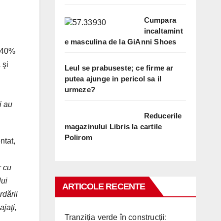
Cumpara
incaltamint
e masculina de la GiAnni Shoes
0-40%
 şi
Leul se prabuseste; ce firme ar
putea ajunge in pericol sa il
urmeze?
i au
Reducerile
magazinului Libris la cartile
Polirom
ntat,
r cu
lui
ARTICOLE RECENTE
rdării
ajaţi,
Tranziția verde în construcții: