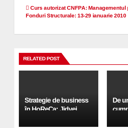
Navigare
Curs autorizat CNFPA: Managementul p
Fonduri Structurale: 13-29 ianuarie 2010
în
articole
RELATED POST
Strategie de business
De un
în HoReCa: Jidvei
cumpe
transformă terasele în
aer c
active de creștere