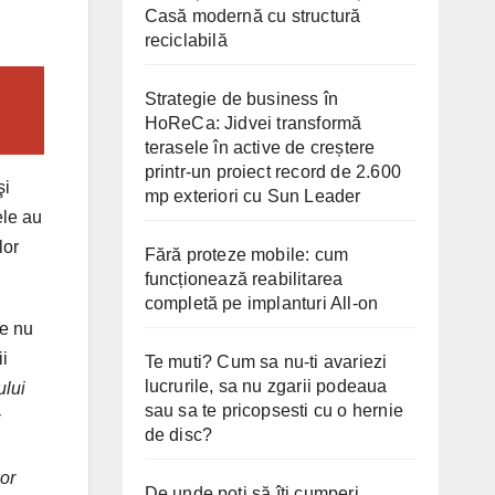
Casă modernă cu structură
reciclabilă
Strategie de business în
HoReCa: Jidvei transformă
terasele în active de creștere
printr-un proiect record de 2.600
şi
mp exteriori cu Sun Leader
ele au
lor
Fără proteze mobile: cum
funcționează reabilitarea
completă pe implanturi All-on
re nu
ii
Te muti? Cum sa nu-ti avariezi
lucrurile, sa nu zgarii podeaua
ului
sau sa te pricopsesti cu o hernie
de disc?
lor
De unde poți să îți cumperi