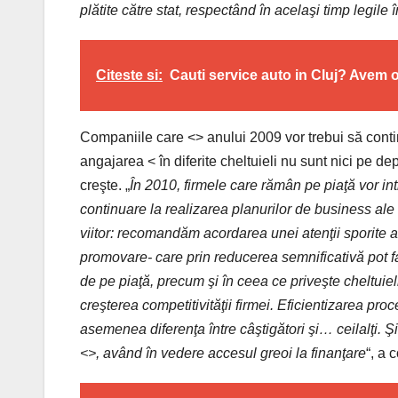
plătite către stat, respectând în acelaşi timp legile 
Citeste si:
Cauti service auto in Cluj? Avem
Companiile care <> anului 2009 vor trebui să continue
angajarea < în diferite cheltuieli nu sunt nici pe de
creşte. „
În 2010, firmele care rămân pe piaţă vor int
continuare la realizarea planurilor de business ale c
viitor: recomandăm acordarea unei atenţii sporite an
promovare- care prin reducerea semnificativă pot fa
de pe piaţă, precum şi în ceea ce priveşte cheltuiel
creşterea competitivităţii firmei. Eficientizarea pro
asemenea diferenţa între câştigători şi… ceilalţi. Şi,
<>, având în vedere accesul greoi la finanţare
“, a 