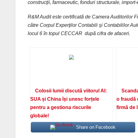
construcţii, farmaceutic, fonduri structurale, import-
R&M Audit este certificată de Camera Auditorilor F
către Corpul Experţilor Contabili şi Contabililor 
locul 6 în topul CECCAR după cifra de afaceri.
Colosii lumii discută viitorul AI:
Scanda
SUA și China își unesc forțele
o fraudă 
pentru a gestiona riscurile
firmă de 
globale!
Share on Facebook