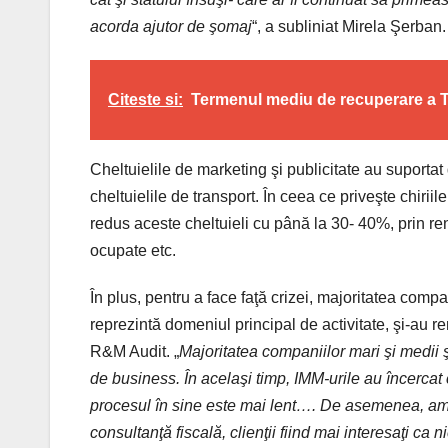
acorda ajutor de şomaj
“, a subliniat Mirela Şerban.
Citeste si:
Termenul mediu de recuperare a T
Cheltuielile de marketing şi publicitate au suporta
cheltuielile de transport. În ceea ce priveşte chiriil
redus aceste cheltuieli cu până la 30- 40%, prin reneg
ocupate etc.
În plus, pentru a face faţă crizei, majoritatea compa
reprezintă domeniul principal de activitate, şi-au r
R&M Audit. „
Majoritatea companiilor mari şi medii ş
de business. În acelaşi timp, IMM-urile au încerca
procesul în sine este mai lent…. De asemenea, am c
consultanţă fiscală, clienţii fiind mai interesaţi ca 