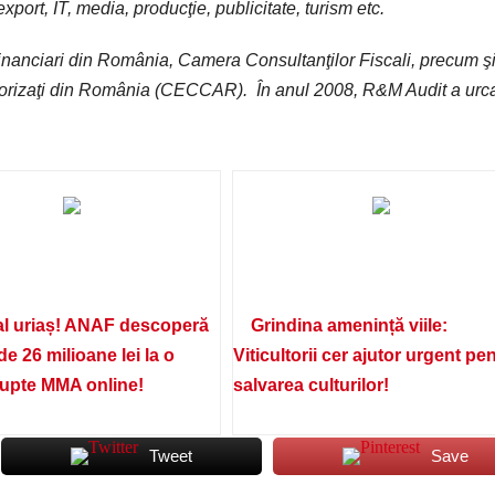
export, IT, media, producţie, publicitate, turism etc.
inanciari din România, Camera Consultanţilor Fiscali, precum ş
Autorizaţi din România (CECCAR). În anul 2008, R&M Audit a urc
l uriaș! ANAF descoperă
Grindina amenință viile:
de 26 milioane lei la o
Viticultorii cer ajutor urgent pe
lupte MMA online!
salvarea culturilor!
Tweet
Save