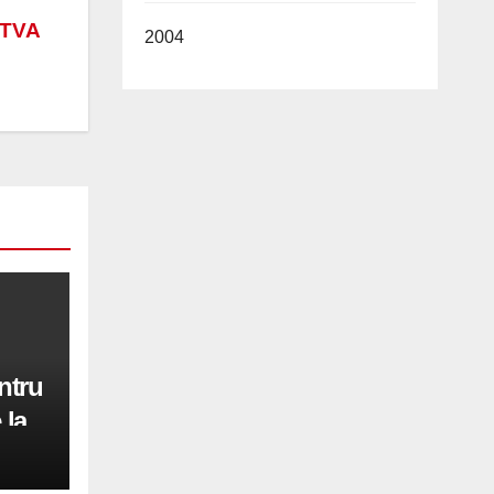
 TVA
2004
ntru
 la
iri