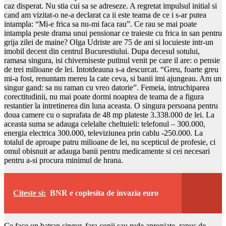
caz disperat. Nu stia cui sa se adreseze. A regretat impulsul initial si
cand am vizitat-o ne-a declarat ca ii este teama de ce i s-ar putea
intampla: “Mi-e frica sa nu-mi faca rau”. Ce rau se mai poate
intampla peste drama unui pensionar ce traieste cu frica in san pentru
grija zilei de maine? Olga Udriste are 75 de ani si locuieste intr-un
imobil decent din centrul Bucurestiului. Dupa decesul sotului,
ramasa singura, isi chiverniseste putinul venit pe care il are: o pensie
de trei milioane de lei. Intotdeauna s-a descurcat. “Greu, foarte greu
mi-a fost, renuntam mereu la cate ceva, si banii imi ajungeau. Am un
singur gand: sa nu raman cu vreo datorie”. Femeia, intruchiparea
corectitudinii, nu mai poate dormi noaptea de teama de a figura
restantier la intretinerea din luna aceasta. O singura persoana pentru
doua camere cu o suprafata de 48 mp plateste 3.338.000 de lei. La
aceasta suma se adauga celelalte cheltuieli: telefonul – 300.000,
energia electrica 300.000, televiziunea prin cablu -250.000. La
totalul de aproape patru milioane de lei, nu scepticul de profesie, ci
omul obisnuit ar adauga banii pentru medicamente si cei necesari
pentru a-si procura minimul de hrana.
Citeste si:
BNR e coplesita de invazia euro
Ce face un batran singur, fara copii sau rude apropiate, rapus de