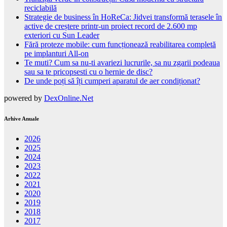
reciclabilă
Strategie de business în HoReCa: Jidvei transformă terasele în
active de creștere printr-un proiect record de 2.600 mp
exteriori cu Sun Leader
Fără proteze mobile: cum funcționează reabilitarea completă
pe implanturi All-on
Te muti? Cum sa nu-ti avariezi lucrurile, sa nu zgarii podeaua
sau sa te pricopsesti cu o hernie de disc?
De unde poți să îți cumperi aparatul de aer condiționat?
powered by
DexOnline.Net
Arhive Anuale
2026
2025
2024
2023
2022
2021
2020
2019
2018
2017