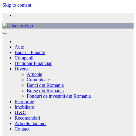
Skip to content
Auto
Banci – Finante
Companii
Dictionar Financiar
Diverse
Articole
Comunicate
Banci din Romania
Burse din Romania
Fonduri de investitii din Romania
Economie
Imobiliare
IT&C
Recomandari
Articolul tau aici
Contact