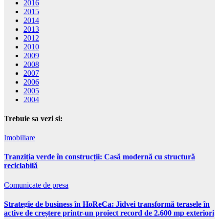
2016
2015
2014
2013
2012
2010
2009
2008
2007
2006
2005
2004
Trebuie sa vezi si:
Imobiliare
Tranziția verde în construcții: Casă modernă cu structură
reciclabilă
Comunicate de presa
Strategie de business în HoReCa: Jidvei transformă terasele în
active de creștere printr-un proiect record de 2.600 mp exteriori