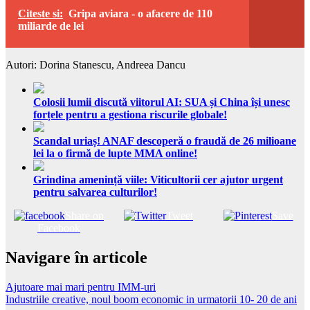
Citeste si:
Gripa aviara - o afacere de 110
miliarde de lei
Autori: Dorina Stanescu, Andreea Dancu
Colosii lumii discută viitorul AI: SUA și China își unesc
forțele pentru a gestiona riscurile globale!
Scandal uriaș! ANAF descoperă o fraudă de 26 milioane
lei la o firmă de lupte MMA online!
Grindina amenință viile: Viticultorii cer ajutor urgent
pentru salvarea culturilor!
Share on
Tweet
Save
Facebook
Navigare în articole
Ajutoare mai mari pentru IMM-uri
Industriile creative, noul boom economic in urmatorii 10- 20 de ani