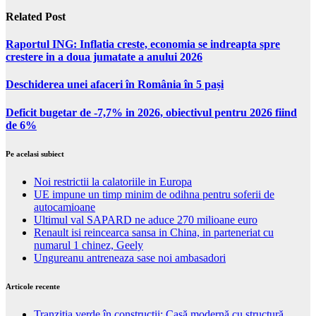
Related Post
Raportul ING: Inflatia creste, economia se indreapta spre
crestere in a doua jumatate a anului 2026
Deschiderea unei afaceri în România în 5 pași
Deficit bugetar de -7,7% in 2026, obiectivul pentru 2026 fiind
de 6%
Pe acelasi subiect
Noi restrictii la calatoriile in Europa
UE impune un timp minim de odihna pentru soferii de
autocamioane
Ultimul val SAPARD ne aduce 270 milioane euro
Renault isi reincearca sansa in China, in parteneriat cu
numarul 1 chinez, Geely
Ungureanu antreneaza sase noi ambasadori
Articole recente
Tranziția verde în construcții: Casă modernă cu structură