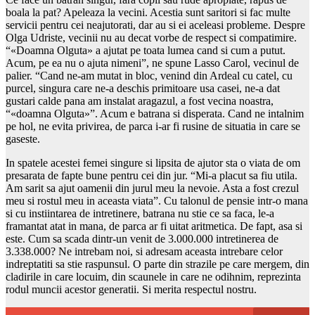
boala la pat? Apeleaza la vecini. Acestia sunt saritori si fac multe
servicii pentru cei neajutorati, dar au si ei aceleasi probleme. Despre
Olga Udriste, vecinii nu au decat vorbe de respect si compatimire.
“«Doamna Olguta» a ajutat pe toata lumea cand si cum a putut.
Acum, pe ea nu o ajuta nimeni”, ne spune Lasso Carol, vecinul de
palier. “Cand ne-am mutat in bloc, venind din Ardeal cu catel, cu
purcel, singura care ne-a deschis primitoare usa casei, ne-a dat
gustari calde pana am instalat aragazul, a fost vecina noastra,
“«doamna Olguta»”. Acum e batrana si disperata. Cand ne intalnim
pe hol, ne evita privirea, de parca i-ar fi rusine de situatia in care se
gaseste.
In spatele acestei femei singure si lipsita de ajutor sta o viata de om
presarata de fapte bune pentru cei din jur. “Mi-a placut sa fiu utila.
Am sarit sa ajut oamenii din jurul meu la nevoie. Asta a fost crezul
meu si rostul meu in aceasta viata”. Cu talonul de pensie intr-o mana
si cu instiintarea de intretinere, batrana nu stie ce sa faca, le-a
framantat atat in mana, de parca ar fi uitat aritmetica. De fapt, asa si
este. Cum sa scada dintr-un venit de 3.000.000 intretinerea de
3.338.000? Ne intrebam noi, si adresam aceasta intrebare celor
indreptatiti sa stie raspunsul. O parte din strazile pe care mergem, din
cladirile in care locuim, din scaunele in care ne odihnim, reprezinta
rodul muncii acestor generatii. Si merita respectul nostru.