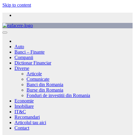
Skip to content
Auto
Banci – Finante
Companii
Dictionar Financiar
Diverse
Articole
Comunicate
Banci din Romania
Burse din Romania
Fonduri de investitii din Romania
Economie
Imobiliare
IT&C
Recomandari
Articolul tau aici
Contact