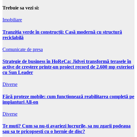
Trebuie sa vezi si:
Imobiliare
Tranziția verde în construcții: Casă modernă cu structură
reciclabilă
Comunicate de presa
Strategie de business în HoReCa: Jidvei transformă terasele în
active de creștere printr-un proiect record de 2.600 mp exteriori
cu Sun Leader
Diverse
Fără proteze mobile: cum funcționează reabilitarea completă pe
implanturi All-on
Diverse
Te muti? Cum sa nu-ti avariezi lucrurile, sa nu zgarii podeaua
sau sa te pricopsesti cu o hernie de disc?