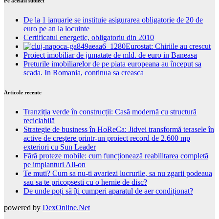
Pe acelasi subiect
De la 1 ianuarie se instituie asigurarea obligatorie de 20 de
euro pe an la locuinte
Certificatul energetic, obligatoriu din 2010
Eurostat: Chiriile au crescut
Proiect imobiliar de jumatate de mld. de euro in Baneasa
Preturile imobiliarelor de pe piata europeana au început sa
scada. In Romania, continua sa creasca
Articole recente
Tranziția verde în construcții: Casă modernă cu structură
reciclabilă
Strategie de business în HoReCa: Jidvei transformă terasele în
active de creștere printr-un proiect record de 2.600 mp
exteriori cu Sun Leader
Fără proteze mobile: cum funcționează reabilitarea completă
pe implanturi All-on
Te muti? Cum sa nu-ti avariezi lucrurile, sa nu zgarii podeaua
sau sa te pricopsesti cu o hernie de disc?
De unde poți să îți cumperi aparatul de aer condiționat?
powered by
DexOnline.Net