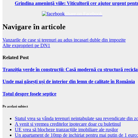
Grindina amenință viile: Viticultorii cer ajutor urgent pentr
Share on Facebook
Navigare în articole
Vanzarile de case si terenuri au adus incasari duble din impozite
Alte exproprieri pe DN1
Related Post
Tranziția verde în construcții: Casă modernă cu structură recicla
Unde mai găsești uși de interior din lemn de calitate în România
Totul despre fosele septice
Pe acelasi subiect
Statul vrea sa vânda terenuri neintabulate sau revendicate din z
A venit si vremea creditelor ipotecare doar cu buletinul
UE vrea să blocheze tranzacțiile imobiliare ale rușilor
Un apartament de 10mp de inchiriat pentru mai putin de 1 euro: 