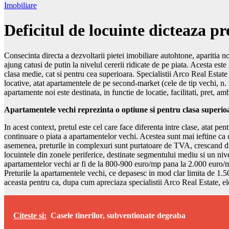
Imobiliare
Deficitul de locuinte dicteaza pr
Consecinta directa a dezvoltarii pietei imobiliare autohtone, aparitia n
ajung catusi de putin la nivelul cererii ridicate de pe piata. Acesta est
clasa medie, cat si pentru cea superioara. Specialistii Arco Real Estate
locative, atat apartamentele de pe second-market (cele de tip vechi, n. 
apartamente noi este destinata, in functie de locatie, facilitati, pret, am
Apartamentele vechi reprezinta o optiune si pentru clasa superio
In acest context, pretul este cel care face diferenta intre clase, atat 
continuare o piata a apartamentelor vechi. Acestea sunt mai ieftine ca cel
asemenea, preturile in complexuri sunt purtatoare de TVA, crescand di
locuintele din zonele periferice, destinate segmentului mediu si un ni
apartamentelor vechi ar fi de la 800-900 euro/mp pana la 2.000 euro/m
Preturile la apartamentele vechi, ce depasesc in mod clar limita de 1.5
aceasta pentru ca, dupa cum apreciaza specialistii Arco Real Estate, ele 
Citeste si:
Casele tinerilor, subventionate degeaba