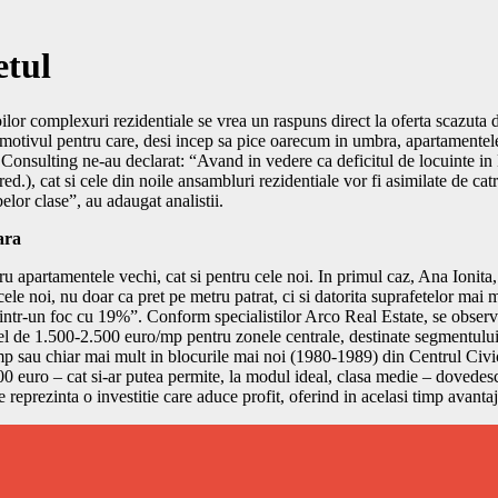
etul
oilor complexuri rezidentiale se vrea un raspuns direct la oferta scazuta
e motivul pentru care, desi incep sa pice oarecum in umbra, apartamentele 
 Consulting ne-au declarat: “Avand in vedere ca deficitul de locuinte in B
red.), cat si cele din noile ansambluri rezidentiale vor fi asimilate de 
belor clase”, au adaugat analistii.
ara
pentru apartamentele vechi, cat si pentru cele noi. In primul caz, Ana Ion
e noi, nu doar ca pret pe metru patrat, ci si datorita suprafetelor mai mic
ntr-un foc cu 19%”. Conform specialistilor Arco Real Estate, se observa
vel de 1.500-2.500 euro/mp pentru zonele centrale, destinate segmentului
p sau chiar mai mult in blocurile mai noi (1980-1989) din Centrul Civi
00 euro – cat si-ar putea permite, la modul ideal, clasa medie – dovedes
reprezinta o investitie care aduce profit, oferind in acelasi timp avantaj