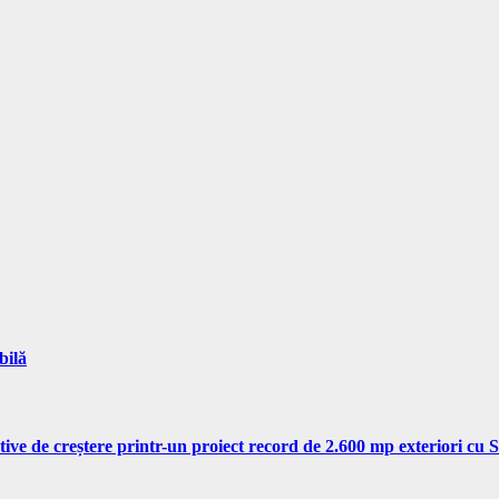
bilă
tive de creștere printr-un proiect record de 2.600 mp exteriori cu