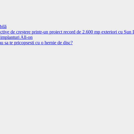
bilă
ctive de creștere printr-un proiect record de 2.600 mp exteriori cu Sun
 implanturi All-on
u sa te pricopsesti cu o hernie de disc?