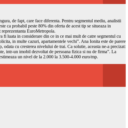
ngura, de fapt, care face diferenta. Pentru segmentul mediu, analistii
e ca probabil peste 80% din oferta de acest tip se situeaza in
gat reprezentanta EuroMetropola.
 va fi luata in considerare din ce in ce mai mult de catre segmentul cu
solicita, in multe cazuri, apartamentele vechi”. Ana Ionita este de parere
, odata cu cresterea nivelului de trai. Ca solutie, aceasta ne-a precizat:
te, intr-un imobil dezvoltat de persoana fizica si nu de firma”. La
a estimeaza un nivel de la 2.000 la 3.500-4.000 euro/mp.