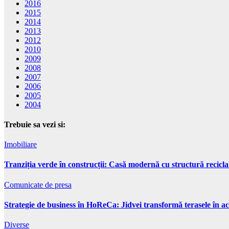
2016
2015
2014
2013
2012
2010
2009
2008
2007
2006
2005
2004
Trebuie sa vezi si:
Imobiliare
Tranziția verde în construcții: Casă modernă cu structură recicla
Comunicate de presa
Strategie de business în HoReCa: Jidvei transformă terasele în ac
Diverse