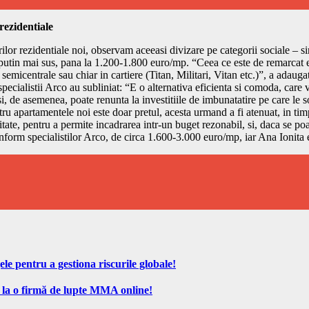
rezidentiale
lor rezidentiale noi, observam aceeasi divizare pe categorii sociale – si
tin mai sus, pana la 1.200-1.800 euro/mp. “Ceea ce este de remarcat est
 semicentrale sau chiar in cartiere (Titan, Militari, Vitan etc.)”, a adau
specialistii Arco au subliniat: “E o alternativa eficienta si comoda, care
si, de asemenea, poate renunta la investitiile de imbunatatire pe care le 
ru apartamentele noi este doar pretul, acesta urmand a fi atenuat, in timp
ate, pentru a permite incadrarea intr-un buget rezonabil, si, daca se poa
conform specialistilor Arco, de circa 1.600-3.000 euro/mp, iar Ana Ionit
ele pentru a gestiona riscurile globale!
 la o firmă de lupte MMA online!