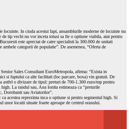
 de locuinte. In ciuda acestui fapt, ansamblurile moderne de locuinte nu
de tip vechi nu vor inceta totusi sa fie o optiune viabila, atat pentru
ucuresti este apreciat de catre specialisti la 300.000 de unitati
catre ambele categorii de populatie”. De asemenea, “Oferta de
ita, Senior Sales Consultant EuroMetropola, afirma: “Exista in
i si faptului ca alte facilitati (loc parcare, boxa) vin gratuit. De
 astfel o divizare de tipul: preturi de 700-1.300 euro/mp pentru
 high. La randul sau, Ana Ionita estimeaza ca “preturile
c, Dorobanti sau Aviatorilor”.
c ca acestea reprezinta inca o optiune si pentru segmentul high. Si
ul unor locatii situate foarte aproape de centrul orasului.