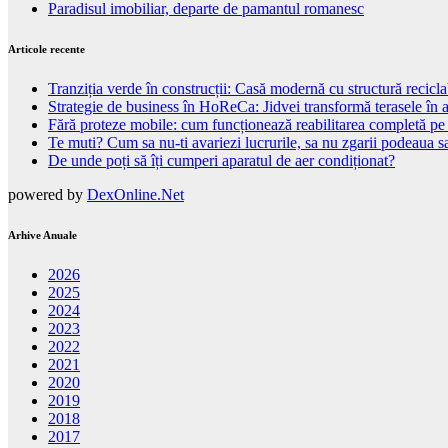
Paradisul imobiliar, departe de pamantul romanesc
Articole recente
Tranziția verde în construcții: Casă modernă cu structură recicla
Strategie de business în HoReCa: Jidvei transformă terasele în a
Fără proteze mobile: cum funcționează reabilitarea completă pe
Te muti? Cum sa nu-ti avariezi lucrurile, sa nu zgarii podeaua sa
De unde poți să îți cumperi aparatul de aer condiționat?
powered by
DexOnline.Net
Arhive Anuale
2026
2025
2024
2023
2022
2021
2020
2019
2018
2017