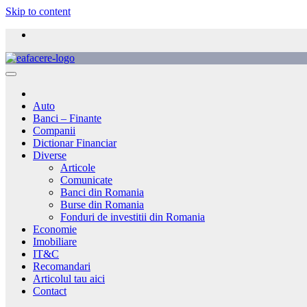
Skip to content
Auto
Banci – Finante
Companii
Dictionar Financiar
Diverse
Articole
Comunicate
Banci din Romania
Burse din Romania
Fonduri de investitii din Romania
Economie
Imobiliare
IT&C
Recomandari
Articolul tau aici
Contact