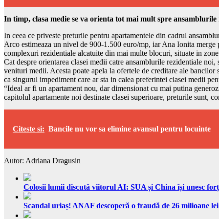
In timp, clasa medie se va orienta tot mai mult spre ansamblurile 
In ceea ce priveste preturile pentru apartamentele din cadrul ansambluri
Arco estimeaza un nivel de 900-1.500 euro/mp, iar Ana Ionita merge pu
complexuri rezidentiale alcatuite din mai multe blocuri, situate in zone
Cat despre orientarea clasei medii catre ansamblurile rezidentiale noi, 
venituri medii. Acesta poate apela la ofertele de creditare ale bancilor 
ca singurul impediment care ar sta in calea preferintei clasei medii pent
“Ideal ar fi un apartament nou, dar dimensionat cu mai putina generozit
capitolul apartamente noi destinate clasei superioare, preturile sunt, 
Citeste si:
Bancile nu vor sa elimine avansul pentru locuinte
Autor: Adriana Dragusin
Colosii lumii discută viitorul AI: SUA și China își unesc forț
Scandal uriaș! ANAF descoperă o fraudă de 26 milioane lei